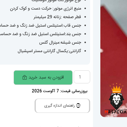
نوع موتور:تک موتور اتوماتیک
منبع انرژی موتور: حرکت دست و کوک کردن
قطر صفحه :زنانه 29 میلیمتر
جنس قاب:استینلس استیل ضد زنگ و ضد حسا
جنس بند:استینلس استیل ضد زنگ و ضد حساس
جنس شیشه:مینرال گلس
گارانتی:یکسال گارانتی مستر اسپشیال
ساعت
افزودن به سبد خرید
زنانه
امگا
بروزرسانی قیمت: 7 آگوست 2026
کانسلیشن
راهنمای اندازه گیری
اتوماتیک
OMEGA
constllation