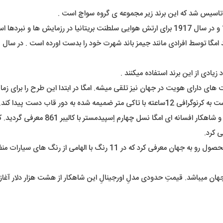
یادی از این برند استفاده میکنند .
نسل های دوم و سوم در سال های 1959 و 63
اخیراً کمپانی امگا در همکاری با کمپانی سواچ نیز رفرنسی دیگر از این محصول
 میباشد. قیمتِ حدودی مدلِ اورجینالِ این شاهکار از هشت هزار دلار آغاز