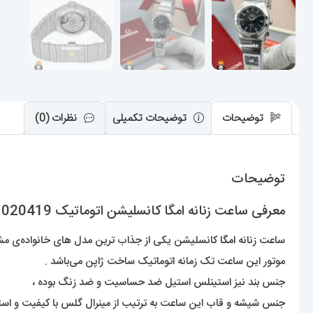
توضیحات
توضیحات تکمیلی
نظرات (0)
توضیحات
معرفی ساعت زنانه امگا کانسلیشن اتوماتیک OMEGA constllation 020419
ساعت زنانه
امگا
کانسلیشن یکی از جذاب ترین مدل های خانواده‌ی مشهور 
موتور این ساعت تک زمانه اتوماتیک ساخت ژاپن می‌باشد .
جنس بند نیز استینلس استیل ضد حساسیت و ضد زنگ بوده ،
جنس شیشه و قاب این ساعت به ترتیب از مینرال گلس با کیفیت و ا