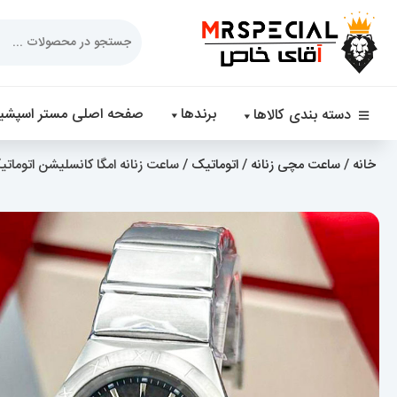
Products
search
برندها
صفحه اصلی مستر اسپشیا
دسته بندی کالاها
خانه
/
ساعت مچی زنانه
/
اتوماتیک
/ ساعت زنانه امگا کانسلیشن اتوماتیک A constllation 020419