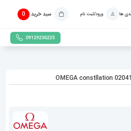
سبد خرید
0
ندی ها
ورود/ثبت نام
09129236225