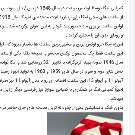
کمپانی امگا توسط لوئیس برندت در سال 1848 در بین / بیل سوئیس تاسیس شد که این برند زیر مجموعه ی گروه سواچ است .
و رویای پدرشان را محقق کردند .
امروزه امگا جزو لوکس ترین و مشهورترین ساعت ها بشمار میرود که افراد ز
سال 1946 نمونه بهینه کرنوگراف با کالیبر 321 رونمایی شد و امگا توانست به کرنوگرافی 12ساعته با تاکی متر ضمیمه شده به دور قاب دست پیدا کند.
آپولو 11 و آپولو 13، این ساعت افسانه ای رو با مدل آپولو 11 نیز معرفی کرد.
میباشد.
بدون شک کانسلیشن یکی از جاودانه ترین ساعت های حال حاضر در جهان