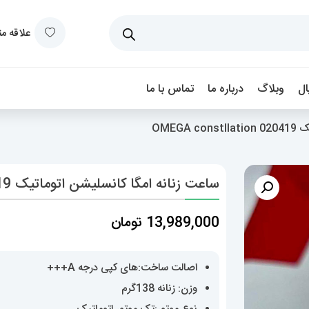
علاقه م
ل
وبلاگ
درباره ما
تماس با ما
OMEG
ساعت زنانه امگا کانسلیشن اتوماتیک OMEGA constllation 020419
13,989,000
تومان
اصالت ساخت:های کپی درجه A+++
وزن: زنانه 138گرم