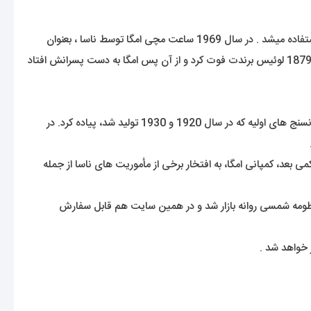
از ساعت های مچی امگا برای ارتش ایالات متحده ی آمریکا سال 1918 و در سال 1917 برای ارتش هوایی سلطنت بریتانیا در رزمایش ها و نبردها استفاده میشد . در سال 1969 ساعت مچی امگا توسط ناسا ، بعنوان
اولین ساعت بر روی ماه حضور پیدا کرد و به این عنوان برگزیده شد . برند امگا توسط افرادی مانند جیمز باند شهرت خود را بدست اورده است . در سال 1879 لوئیس برندت فوت کرد و از آن پس امگا به دست پسرانش افتاد
این ساعت فقط یک محصول لوکس محسوب نمیشه بلکه یکی از ساعت های دارای هویت در جهان نیز تلقی میشه. امگا در ابتدا این طرح را برای زمانسنج های اولیه که در سال 1920 و 1930 تولید شد، پیاده کرد. در
19 به تولید انبوه رسید و شاهکار افسانه ای امگا نسل چهارم اِسپیدمستر با کالیبر 861 معرفی گردید. کمی بعد، کمپانی امگا، به افتخار برخی از مأموریت های ناسا از جمله
 رو به جهان معرفی کرد که در 11 رنگ با الهامی از رنگ های سیارات منظومه شمسی روانه بازار شد و در همین سایت هم قابل سفارش
 خواهد شد .