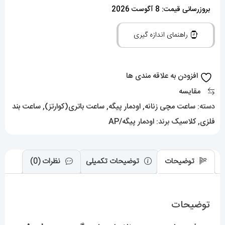
زنانه
بروزرسانی قیمت: 8 آگوست 2026
اودمار
راهنمای اندازه گیری
پیگه
Audemars
Piguet
افزودن به علاقه مندی ها
Royal
مقایسه
4401
دسته:
ساعت مچی زنانه
,
اودمار پیگه
,
ساعت باتری(کوارتز)
,
ساعت بند
عدد
فلزی
,
کلاسیک
برند:
اودمار پیگه/AP
توضیحات
توضیحات تکمیلی
نظرات (0)
توضیحات