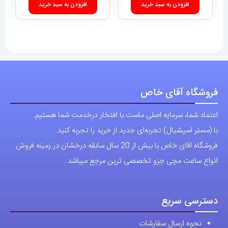
دسترسی سریع
نحوه ارسال سفارشات
شرایط و قوانین
درباره اقای خاص
پرسش های رایج
پوشاک اورجینال مردانه
ارتباط با ما
آدرس دفتر: تهران-سعادت آباد-خیابان صرافهای شمالی-کوچه 11-غربی
برای شهرستان ارسال از طریق تیپاکس یا چاپار انجام میشود .
تهران ارسال با پیک اسنپ انجام میشود .
راه های ارتباطی
شماره تماس مستقیم :
09129236225