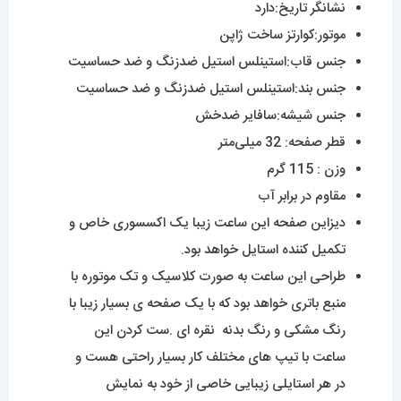
ساعت با تیپ های مختلف کار بسیار راحتی هست و
در هر استایلی زیبایی خاصی از خود به نمایش
می‌گذارد.
ساعت زنانه
اودمارپیگه
از جذاب ترین مدل های
خانواده‌ی مشهور اودمار پیگه با بیشترین طرفدار در
دنیا می‌باشد.نوع موتور این ساعت تک موتوره کوارتز
می باشد
ک انرژی خود را از باتری تامین میکند .
جنس بند نیز استینلس استیل ضد حساسیت و ضد
زنگ بوده ، جنس شیشه و قاب این ساعت به ترتیب
از سافایر ضد خش و استینلس استیل ضد حساسیت
و ضد زنگ می‌باشد .
برای خرید ساعت
ای پی
میتوانید هرزمان که مایل باشید از
سایت
مستر اسپشیال
مدلهای متفاوت را مشاهده و خریداری کنید.