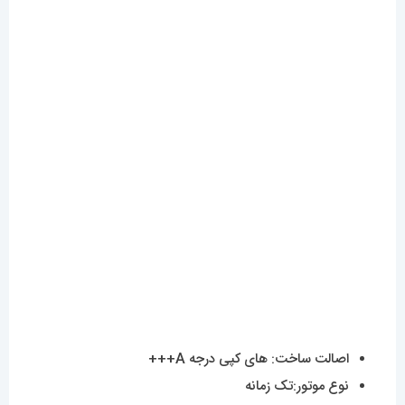
اصالت ساخت: های کپی درجه A+++
نوع موتور:تک زمانه
نشانگر تاریخ:دارد
موتور:کوارتز ساخت ژاپن
جنس قاب:استینلس استیل ضدزنگ و ضد حساسیت
جنس بند:استینلس استیل ضدزنگ و ضد حساسیت
جنس شیشه:سافایر ضدخش
قطر صفحه: 32 میلی‌متر
وزن : 115 گرم
مقاوم در برابر آب
دیزاین صفحه این ساعت زیبا یک اکسسوری خاص و
تکمیل کننده استایل خواهد بود.
طراحی این ساعت به صورت کلاسیک و تک موتوره با
منبع باتری خواهد بود که با یک صفحه ی بسیار زیبا با
رنگ مشکی و رنگ بدنه نقره ای .ست کردن این