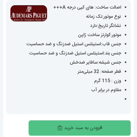
اصالت ساخت: های کپی درجه A+++
نوع موتور:تک زمانه
نشانگر تاریخ:دارد
موتور:کوارتز ساخت ژاپن
جنس قاب:استینلس استیل ضدزنگ و ضد حساسیت
جنس بند:استینلس استیل ضدزنگ و ضد حساسیت
جنس شیشه:سافایر ضدخش
قطر صفحه: 32 میلی‌متر
وزن : 115 گرم
مقاوم در برابر آب
ساعت
افزودن به سبد خرید
مچی