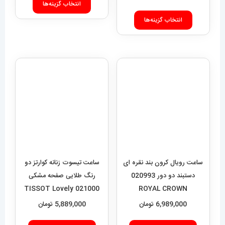
صفحه
صفحه
دستبند دو دور 020993
رنگ طلایی صفحه مشکی
021000 TISSOT Lovely
ROYAL CROWN
محصول
محصول
6,989,000
تومان
5,889,000
تومان
انتخاب
انتخاب
شوند
شوند
افزودن به سبد خرید
افزودن به سبد خرید
فروشگاه آقای خاص
اعتماد شما، سرمایه اصلی ماست.با افتخار درخدمت شما هستیم.
با (مستر اسپشیال) تجربه‌ای جدید از خرید را تجربه کنید.
فروشگاه اقای خاص با بیش از 20 سال سابقه درخشان در زمینه فروش
انواع ساعت مچی جزو تخصصی ترین مرجع میباشد .