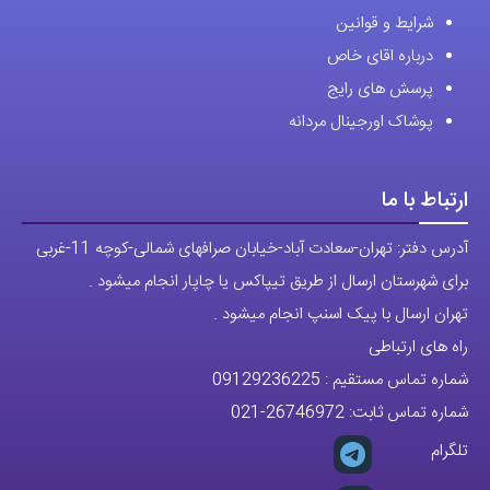
شماره تماس ثابت:
26746972
-021
تلگرام
پیج ساعت
مجوزها
تمام حقوق مادی و معنوی این وبسایت متعلق به فروشگاه آقای خاص می
باشد.