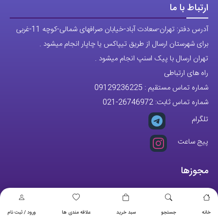
ارتباط با ما
آدرس دفتر: تهران-سعادت آباد-خیابان صرافهای شمالی-کوچه 11-غربی
برای شهرستان ارسال از طریق تیپاکس یا چاپار انجام میشود .
تهران ارسال با پیک اسنپ انجام میشود .
راه های ارتباطی
شماره تماس مستقیم :
09129236225
شماره تماس ثابت:
26746972
-021
تلگرام
پیج ساعت
مجوزها
خانه
جستجو
سبد خرید
علاقه مندی ها
ورود / ثبت نام