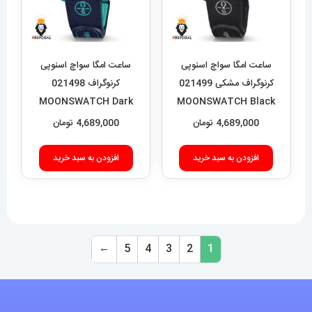
ساعت امگا سواچ اسنوپی
ساعت امگا سواچ اسنوپی
کرنوگراف مشکی 021499
کرنوگراف 021498
MOONSWATCH Dark
MOONSWATCH Black
Blue
4,689,000
تومان
4,689,000
تومان
افزودن به سبد خرید
افزودن به سبد خرید
←
5
4
3
2
1