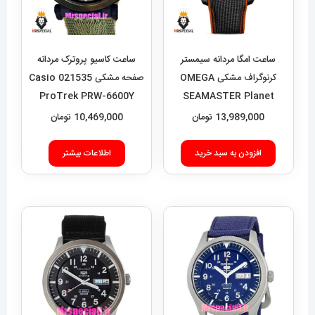
ساعت امگا مردانه سیمستر
ساعت کاسیو پروترک مردانه
کرنوگراف مشکی OMEGA
صفحه مشکی 021535 Casio
SEAMASTER Planet
ProTrek PRW-6600Y‏
Ocean 021631
13,989,000
تومان
10,469,000
تومان
افزودن به سبد خرید
اطلاعات بیشتر