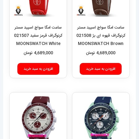
ساعت امگا سواچ اسپید مستر
ساعت امگا سواچ اسپید مستر
کرنوگراف قهوه ای بژ 021508
کرنوگراف قرمز سفید 021507
MOONSWATCH White
MOONSWATCH Brown
Red
Beige
4,689,000
تومان
4,689,000
تومان
افزودن به سبد خرید
افزودن به سبد خرید