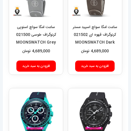
ساعت امگا سواچ اسپید مستر
ساعت امگا سواچ اسنوپی
کرنوگراف قهوه ای 021502
کرنوگراف طوسی 021500
MOONSWATCH Grey
MOONSWATCH Dark
Brown
4,689,000
تومان
4,689,000
تومان
افزودن به سبد خرید
افزودن به سبد خرید