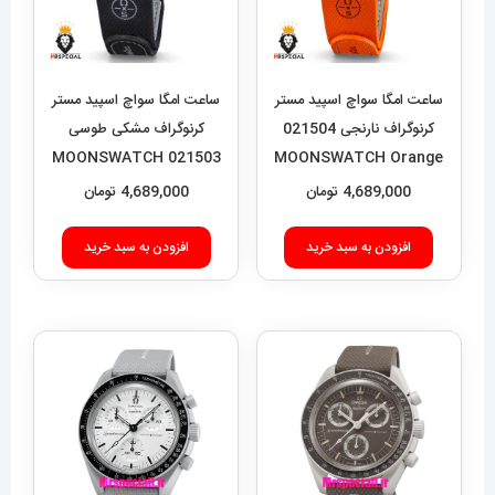
ساعت امگا سواچ اسپید مستر
ساعت امگا سواچ اسپید مستر
کرنوگراف نارنجی 021504
کرنوگراف مشکی طوسی
021503 MOONSWATCH
MOONSWATCH Orange
Black Grey
4,689,000
تومان
4,689,000
تومان
افزودن به سبد خرید
افزودن به سبد خرید