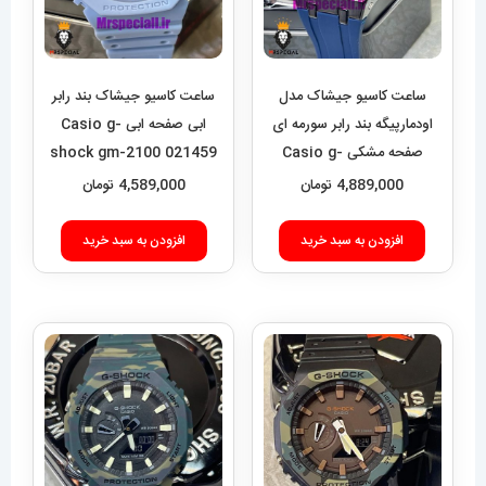
ساعت کاسیو جیشاک مدل
ساعت کاسیو جیشاک بند رابر
اودمارپیگه بند رابر سورمه ای
ابی صفحه ابی Casio g-
صفحه مشکی Casio g-
shock gm-2100 021459
shock gm-2100 royal
4,889,000
تومان
4,589,000
تومان
oak 021460
افزودن به سبد خرید
افزودن به سبد خرید