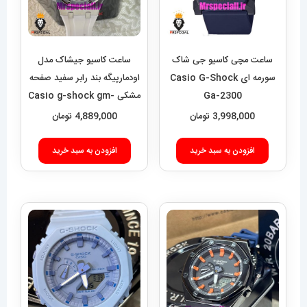
ساعت مچی کاسیو جی شاک
ساعت کاسیو جیشاک مدل
سورمه ای Casio G-Shock
اودمارپیگه بند رابر سفید صفحه
Ga-2300
مشکی Casio g-shock gm-
2100 royal oak 021461
3,998,000
تومان
4,889,000
تومان
افزودن به سبد خرید
افزودن به سبد خرید