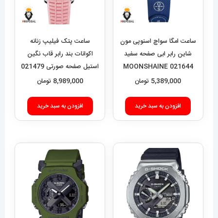
ساعت امگا سواچ اسنوپی مون
ساعت پتک فیلیپ زنانه
شاین رابر ابی صفحه سفید
اکوانات بند رابر قاب نگین
021644 MOONSHAINE
استیل صفحه صورتی 021479
Patek Philippe Aquanaut
GOLD Snoopy White
5,389,000
تومان
8,989,000
تومان
افزودن به سبد خرید
افزودن به سبد خرید