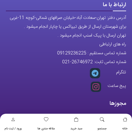
ارتباط با ما
آدرس دفتر: تهران-سعادت آباد-خیابان صرافهای شمالی-کوچه 11-غربی
برای شهرستان ارسال از طریق تیپاکس یا چاپار انجام میشود .
تهران ارسال با پیک اسنپ انجام میشود .
راه های ارتباطی
شماره تماس مستقیم :
09129236225
شماره تماس ثابت:
26746972
-021
تلگرام
پیج ساعت
مجوزها
خانه
جستجو
سبد خرید
علاقه مندی ها
ورود / ثبت نام