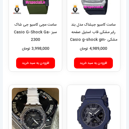
ساعت کاسیو جیشاک مدل بند
ساعت مچی کاسیو جی شاک
رابر مشکی قاب استیل صفحه
سبز Casio G-Shock Ga-
مشکی Casio g-shock gm-
2300
2100 021462
4,989,000
تومان
3,998,000
تومان
افزودن به سبد خرید
افزودن به سبد خرید