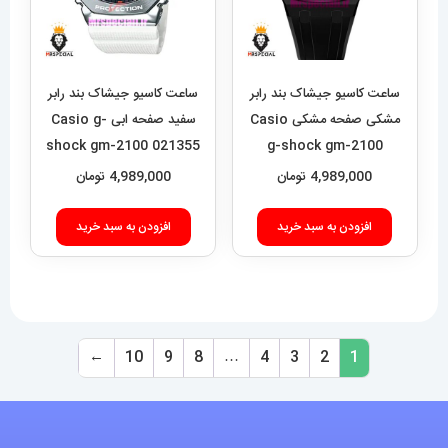
ساعت کاسیو جیشاک بند رابر
ساعت کاسیو جیشاک بند رابر
مشکی صفحه مشکی Casio
سفید صفحه ابی Casio g-
shock gm-2100 021355
g-shock gm-2100
021419
4,989,000
تومان
4,989,000
تومان
افزودن به سبد خرید
افزودن به سبد خرید
←
10
9
8
…
4
3
2
1