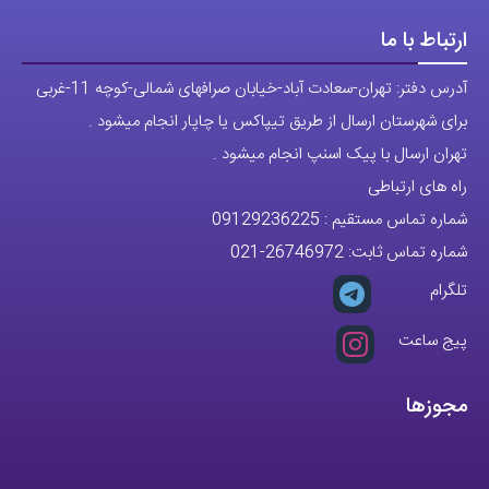
ارتباط با ما
آدرس دفتر: تهران-سعادت آباد-خیابان صرافهای شمالی-کوچه 11-غربی
برای شهرستان ارسال از طریق تیپاکس یا چاپار انجام میشود .
تهران ارسال با پیک اسنپ انجام میشود .
راه های ارتباطی
شماره تماس مستقیم :
09129236225
شماره تماس ثابت:
26746972
-021
تلگرام
پیج ساعت
مجوزها