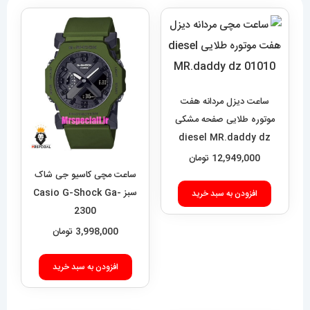
ساعت دیزل مردانه هفت
موتوره طلایی صفحه مشکی
diesel MR.daddy dz
01010
12,949,000
تومان
ساعت مچی کاسیو جی شاک
سبز Casio G-Shock Ga-
افزودن به سبد خرید
2300
3,998,000
تومان
افزودن به سبد خرید