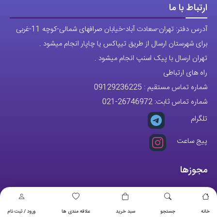
ارتباط با ما
آدرس دفتر: تهران-سعادت آباد-خیابان صرافهای شمالی-کوچه 11-غربی
برای شهرستان ارسال از طریق تیپاکس یا چاپار انجام میشود .
تهران ارسال با پیک اسنپ انجام میشود .
راه های ارتباطی
شماره تماس مستقیم :
09129236225
شماره تماس ثابت:
26746972
-021
تلگرام
پیج ساعت
مجوزها
خانه
جستجو
سبد خرید
علاقه مندی ها
ورود / ثبت نام