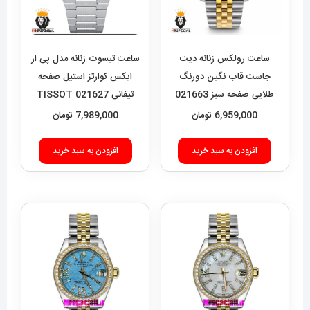
ساعت رولکس زنانه دیت
ساعت تیسوت زنانه مدل پی ار
جاست قاب نگین دورنگ
ایکس کوارتز استیل صفحه
طلایی صفحه سبز 021663
تیفانی 021627 TISSOT
PRX
ROLEX DATEJUST
6,959,000
تومان
7,989,000
تومان
افزودن به سبد خرید
افزودن به سبد خرید