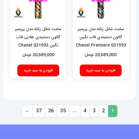
ساعت شانل زنانه مدل پریمیر
ساعت شانل زنانه مدل پریمیر
گالون دستبندی قاب نگین
گالون دستبندی طلایی قاب
021593 Chanel Premiere
نگین 021592 Chanel
Premiere Galon
Galon
20,689,000
تومان
20,689,000
تومان
افزودن به سبد خرید
افزودن به سبد خرید
←
37
36
35
…
4
3
2
1