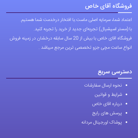
باشد.
باشد.
فروشگاه آقای خاص
گزینه
گزینه
اعتماد شما، سرمایه اصلی ماست.با افتخار درخدمت شما هستیم.
ها
ها
با (مستر اسپشیال) تجربه‌ای جدید از خرید را تجربه کنید.
ممکن
ممکن
فروشگاه اقای خاص با بیش از 20 سال سابقه درخشان در زمینه فروش
است
است
انواع ساعت مچی جزو تخصصی ترین مرجع میباشد .
در
در
صفحه
صفحه
محصول
محصول
دسترسی سریع
انتخاب
انتخاب
نحوه ارسال سفارشات
شوند
شوند
شرایط و قوانین
درباره اقای خاص
پرسش های رایج
پوشاک اورجینال مردانه