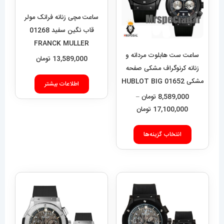
ها
ساعت مچی زنانه فرانک مولر
ممکن
قاب نگین سفید 01268
است
FRANCK MULLER
در
ساعت ست هابلوت مردانه و
13,589,000
تومان
صفحه
زنانه کرنوگراف مشکی صفحه
مشکی 01652 HUBLOT BIG
محصول
اطلاعات بیشتر
BANG
8,589,000
تومان
–
انتخاب
محدوده
17,100,000
تومان
شوند
قیمت:
این
8,589,000 تومان
انتخاب گزینه‌ها
محصول
تا
دارای
17,100,000 تومان
انواع
مختلفی
می
باشد.