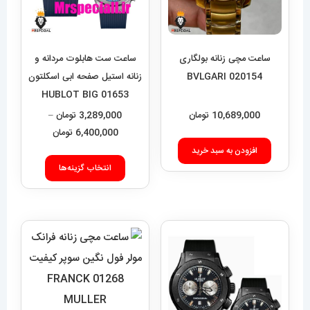
ساعت مچی زنانه بولگاری
ساعت ست هابلوت مردانه و
BVLGARI 020154
زنانه استیل صفحه ابی اسکلتون
01653 HUBLOT BIG
BANG
10,689,000
تومان
3,289,000
تومان
–
محدوده
6,400,000
تومان
قیمت:
افزودن به سبد خرید
این
289,000
انتخاب گزینه‌ها
محصول
تا
دارای
6,400,000 تومان
انواع
مختلفی
می
باشد.
گزینه