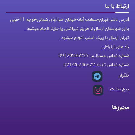
ارتباط با ما
آدرس دفتر: تهران-سعادت آباد-خیابان صرافهای شمالی-کوچه 11-غربی
برای شهرستان ارسال از طریق تیپاکس یا چاپار انجام میشود .
تهران ارسال با پیک اسنپ انجام میشود .
راه های ارتباطی
شماره تماس مستقیم :
09129236225
شماره تماس ثابت:
26746972
-021
تلگرام
پیج ساعت
مجوزها