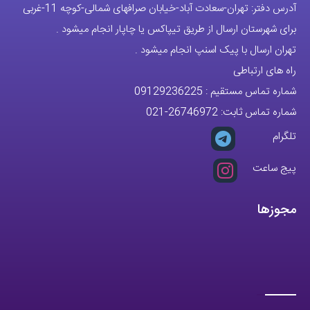
آدرس دفتر: تهران-سعادت آباد-خیابان صرافهای شمالی-کوچه 11-غربی
برای شهرستان ارسال از طریق تیپاکس یا چاپار انجام میشود .
تهران ارسال با پیک اسنپ انجام میشود .
راه های ارتباطی
شماره تماس مستقیم :
09129236225
شماره تماس ثابت:
26746972
-021
تلگرام
پیج ساعت
مجوزها