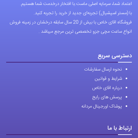
اعتماد شما، سرمایه اصلی ماست.با افتخار درخدمت شما هستیم.
ها
ها
با (مستر اسپشیال) تجربه‌ای جدید از خرید را تجربه کنید.
ممکن
ممکن
فروشگاه اقای خاص با بیش از 20 سال سابقه درخشان در زمینه فروش
است
است
انواع ساعت مچی جزو تخصصی ترین مرجع میباشد .
در
در
صفحه
صفحه
محصول
محصول
دسترسی سریع
انتخاب
انتخاب
نحوه ارسال سفارشات
شوند
شوند
شرایط و قوانین
درباره اقای خاص
پرسش های رایج
پوشاک اورجینال مردانه
ارتباط با ما