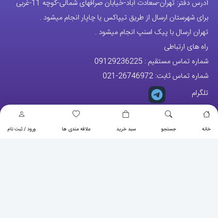
آدرس دفتر: تهران-سعادت آباد-خیابان صرافهای شمالی-کوچه 11-غربی
برای شهرستان ارسال از طریق تیپاکس یا چاپار انجام میشود .
تهران ارسال با پیک اسنپ انجام میشود .
راه های ارتباطی
شماره تماس مستقیم :
09129236225
شماره تماس ثابت:
26746972
-021
تلگرام
پیج ساعت
خانه
جستجو
سبد خرید
علاقه مندی ها
ورود / ثبت نام
مجوزها