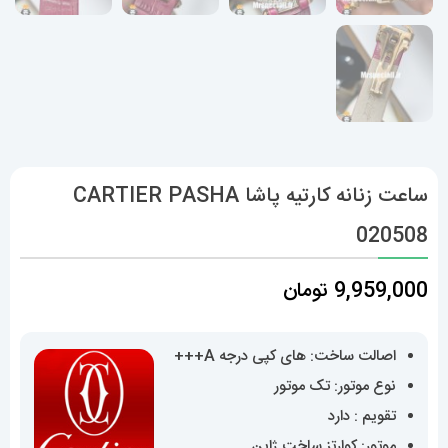
ساعت زنانه کارتیه پاشا CARTIER PASHA
020508
9,959,000
تومان
اصالت ساخت: های کپی درجه A+++
نوع موتور: تک موتور
تقویم : دارد
موتور: کوارتز ساخت ژاپن