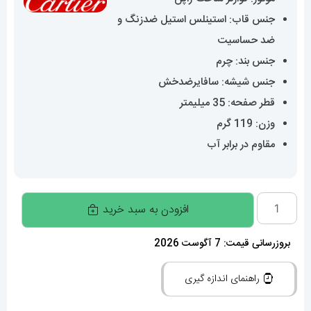
جنس قاب: استینلس استیل ضدزنگ و
ضد حساسیت
جنس بند: چرم
جنس شیشه: سافایرضدخش
قطر صفحه: 35 میلیمتر
وزن: 119 گرم
مقاوم در برابر آب
ساعت
افزودن به سبد خرید
زنانه
کارتیه
بروزرسانی قیمت: 7 آگوست 2026
پاشا
راهنمای اندازه گیری
CARTIER
PASHA