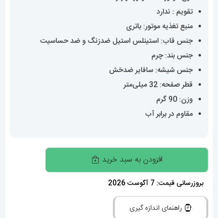
تقویم : ندارد
منبع تغذیه موتور: باتری
جنس قاب: استینلس استیل ضدزنگ و ضد حساسیت
جنس بند: چرم
جنس شیشه: سافایر ضدخش
قطر صفحه: 32 میلی‌متر
وزن: 90 گرم
مقاوم در برابر آب
ساعت
افزودن به سبد خرید
زنانه
کارتیه
بروزرسانی قیمت: 7 آگوست 2026
مدل
راهنمای اندازه گیری
بالن