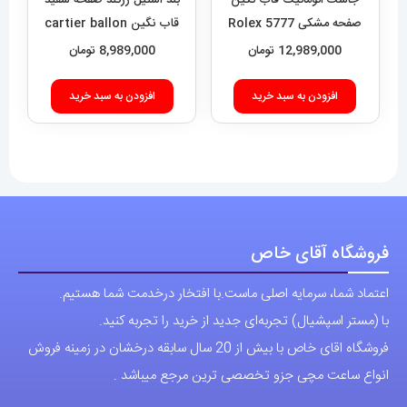
فروشگاه آقای خاص
اعتماد شما، سرمایه اصلی ماست.با افتخار درخدمت شما هستیم.
با (مستر اسپشیال) تجربه‌ای جدید از خرید را تجربه کنید.
فروشگاه اقای خاص با بیش از 20 سال سابقه درخشان در زمینه فروش
انواع ساعت مچی جزو تخصصی ترین مرجع میباشد .
دسترسی سریع
نحوه ارسال سفارشات
شرایط و قوانین