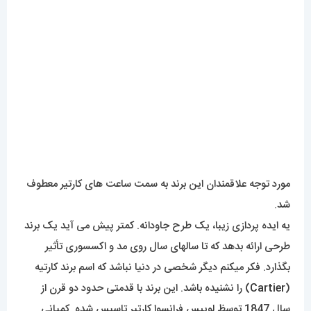
مورد توجه علاقمندان این برند به سمت ساعت های کارتیر معطوف
شد.
یه ایده پردازی زیبا، یک طرح جاودانه. کمتر پیش می آید یک برند
طرحی ارائه بدهد که تا سالهای سال روی مد و اکسسوری تأثیر
بگذارد. فکر میکنم دیگر شخصی در دنیا نباشد که اسم برند کارتیه
(
Cartier
) را نشنیده باشد. این برند با قدمتی حدود دو قرن از
سال 1847 توسظ لوییس فرانسوا کارتیر تاسیس شده. کمپانی
کارتیر در ابتدای کار به ساخت جواهرات سلطنتی پرداخت و بصورت
کاملاً تخصصی روی اکسسوری هایی غیر از ساعت کار کرد اما
چندسال بعد تولید اولین ساعت های خود را آغاز کرد و همانند
ساخت جواهرات، جواهرات خودش را به دنیای ساعت مچی معرفی
کرد. در همین سایت مقاله ای کامل از تاریخچه این برند محبوب و
سرشناس قرار داده شده است.