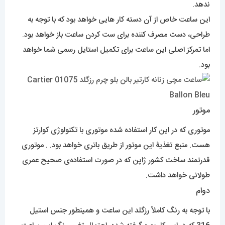
موتور
موتوری که در این کار استفاده شده موتوری با تکنولوژی کوارتز
هست. منبع تغذیۀ این موتور از طریق باتری خواهد بود. . موتوری
قدرتمند ساخت کشور ژاپن که در صورت استفاده‌ی صحیح عمری
طولانی خواهد داشت.
دوام
با توجه به رنگ کاملاً رزگلد این ساعت و همینطور جنس استیل
316 که در این کار بهره گرفته شده، احتمال تغییر رنگ این ساعت
بسیار بسیار کم است. و اگر هم راجع به
ضد آبی این ساعت سؤال پیش می آید باید به این نکته اشاره کنیم
که میزان ضد آبی در 99 درصد ساعت های مچی در حد دست
شستن هست که این ساعت هم شامل این بند میشود.
شما هرزمان که مایل باشید میتوانید این ساعت زیبا را از گالری
مستر اسپشیال با مناسبترین قیمت و بهترین کیفیت تهیه کنید.