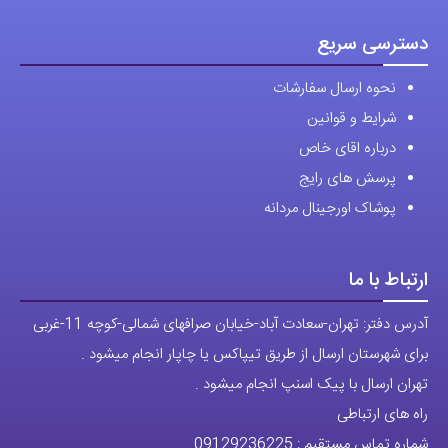
درباره اقای خاص
پرسش های رایج
پوشاک اورجینال مردانه
ارتباط با ما
آدرس دفتر: تهران-سعادت آباد-خیابان صرافهای شمالی-کوچه 11-غربی
برای شهرستان ارسال از طریق تیپاکس یا چاپار انجام میشود .
تهران ارسال با پیک اسنپ انجام میشود .
راه های ارتباطی
شماره تماس مستقیم :
09129236225
شماره تماس ثابت:
26746972
-021
تلگرام
پیج ساعت