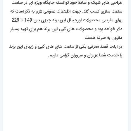
طراحی های شیک و سادۀ خود توانسته جایگاه ویژه ای در صنعت
ساعت سازی کسب کند. جهت اطلاعات عمومی لازم به ذکر است که
بهای تقریبی محصولات اورجینال این برند چیزی بین 149 تا 229
دلار خواهد بود و محصولات های کپیِ این برند هم برای تهیه بسیار
مقرون به صرفه هست.
در اینجا قصد معرفی یکی از ساعت هایِ های کپی و زیبای این برند
را خدمت شما عزیزان و سروران گرامی داریم.
طراحی
کوادرو (Quadro) یکی از جدیدترین مدلهای معرفی شده توسط
دنیل ولینگتون هست. ساعتی با قاب مستطیلی و جذاب، طراحی
شده برای یک بانوی خوش سلیقه. صفحۀ سبز این ساعت یکی از