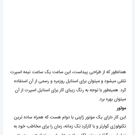
این کار دارای یک موتور ژاپنی با دوام هست که همراه ساده ترین
تکنولوژی کوارتز و با کارکرد تک زمانه، زمان را برای مخاطب خود به
نمایش میگذارد. موتور اکثر ساعت های این برند از همین دسته
خواهند بود.
میزان ضدآبی
این ساعت در حد دست شستن و روزمرگی ضد آب می‌باشد. در
مورد این ساعت و سایر ساعت های مَسترکپی، توصیه ما برای دوام
بهتر ساعت، اجتناب از تماس مداوم با آب و مواد شوینده میباشد.
برای تهیه ی جعبۀ اصلی این برند جهت کادویی زیبا و جذاب
از
طریق لینک
کلیک کنید و به سبد خرید خود اضافه کنید.
برای مشاهده بیشتر
اینجا کلیک
کنید
محصولات مرتبط