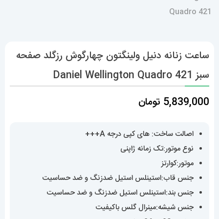
ساعت زنانه دنیل ولینگتون چهارگوش رزگلد صفحه
سبز Daniel Wellington Quadro 421
5,839,000
تومان
اصالت ساخت: های کپی درجه A+++
نوع موتور:تک زمانه ژاپنی
موتور:کوارتز
جنس قاب:استینلس استیل ضدزنگ و ضد حساسیت
جنس بند:استینلس استیل ضدزنگ و ضد حساسیت
جنس شیشه:مینرال گلس باکیفیت