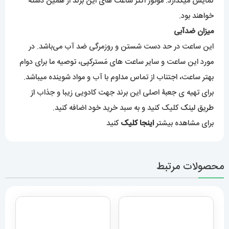
ساعت تیسوت زنانه کوارتز دو
رنگ طلایی صفحه مشکی
ساعت رویال کرون بند نقره ای
021000 TISSOT Lovely
تک دور 020994 ROYAL
5,889,000
تومان
CROWN
5,579,000
تومان
افزودن به سبد خرید
افزودن به سبد خرید