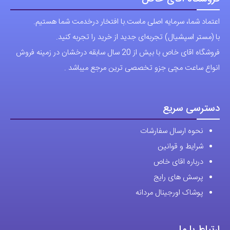
پرسش های رایج
پوشاک اورجینال مردانه
ارتباط با ما
آدرس دفتر: تهران-سعادت آباد-خیابان صرافهای شمالی-کوچه 11-غربی
برای شهرستان ارسال از طریق تیپاکس یا چاپار انجام میشود .
تهران ارسال با پیک اسنپ انجام میشود .
راه های ارتباطی
شماره تماس مستقیم :
09129236225
شماره تماس ثابت:
26746972
-021
تلگرام
پیج ساعت