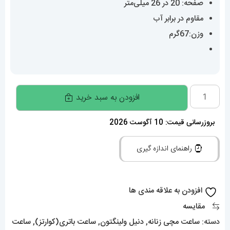
صفحه: 20 در 26 میلی‌متر
مقاوم در برابر آب
وزن:67گرم
ساعت
افزودن به سبد خرید
زنانه
دنیل
بروزرسانی قیمت: 10 آگوست 2026
ولینگتون
راهنمای اندازه گیری
چهارگوش
رزگلد
صفحه
افزودن به علاقه مندی ها
سبز
مقایسه
Daniel
دسته:
ساعت مچی زنانه
,
دنیل ولینگتون
,
ساعت باتری(کوارتز)
,
ساعت