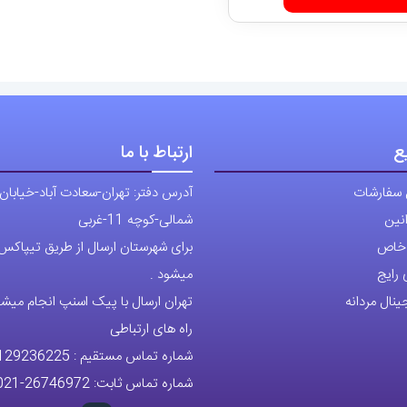
ع
ارتباط با ما
 سفارشات
آدرس دفتر: تهران-سعادت آباد-خیابان
نین
شمالی-کوچه 11-غربی
ی خاص
برای شهرستان ارسال از طریق تیپاکس ی
رایج
میشود .
نال مردانه
تهران ارسال با پیک اسنپ انجام میشو
راه های ارتباطی
شماره تماس مستقیم :
129236225
شماره تماس ثابت:
26746972
-021