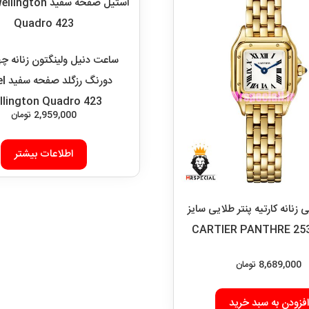
ساعت دنیل ولینگتون زنانه چ
دورنگ 
llington Quadro 423
2,959,000
تومان
اطلاعات بیشتر
نانه کارتیه پنتر طلایی سایز
8,689,000
تومان
افزودن به سبد خرید