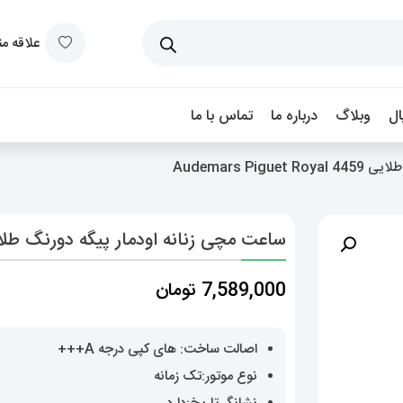
علاقه م
ل
وبلاگ
درباره ما
تماس با ما
Audemars P
ساعت مچی زنانه اودمار پیگه دورنگ طلایی rs Piguet Royal 4459
7,589,000
تومان
اصالت ساخت: های کپی درجه A+++
نوع موتور:تک زمانه