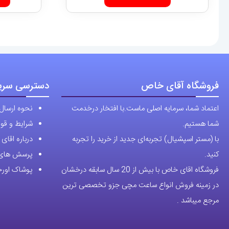
تا
دارای
11,700,000 تومان
انواع
مختلفی
می
باشد.
فروشگاه آقای خاص
دسترسی سری
گزینه
ها
اعتماد شما، سرمایه اصلی ماست.با افتخار درخدمت
نحوه ارسال
ممکن
شما هستیم.
شرایط و قوا
است
با (مستر اسپشیال) تجربه‌ای جدید از خرید را تجربه
درباره اقا
در
کنید.
پرسش های 
صفحه
فروشگاه اقای خاص با بیش از 20 سال سابقه درخشان
پوشاک اورجی
محصول
در زمینه فروش انواع ساعت مچی جزو تخصصی ترین
انتخاب
مرجع میباشد .
شوند