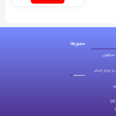
تا
دارای
9,960,000 تومان
انواع
مختلفی
می
باشد.
مجوزها
گزینه
ها
 صرافهای
ممکن
است
ا چاپار انجام
در
صفحه
د .
محصول
انتخاب
09
شوند