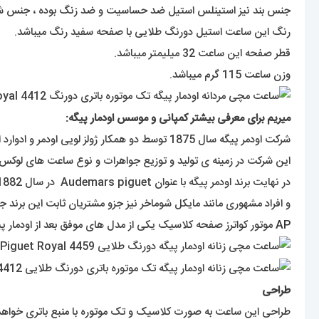
جنس بند نیز استینلس استیل ضد حساسیت و ضد زنگ بوده ، جنس شی
رنگ این ساعت استیل دورنگ طلایی با صفحه سفید رنگ میباشد.
قطر صفحه این ساعت 32 میلیمتر میباشد.
وزن ساعت 115 گرم میباشد.
میریم برای معرفی بیشتر کمپانی و موسس اودمار پیگه:
شرکت اودمر پیگه سال 1875 توسط دو همکار ژولز لویی اودمر و ادوارد اوگوسته پیگه که هر دو در ساخت ساعت و اجزای آن تخصص بسیار داشتند تاسیس شد که دفتر مرکزی این برند در سوئیس می باشد .
این شرکت در زمینه ی تولید و توزیع جواهرات و نوع ساعت های لوکس فعالیت دارد . این کمپانی امروزه دارای 1100 نفر کا
در نهایت برند اودمر پیگه با عنوان Audemars piguet در سال 1882 ثبت شده است و اولین ساعت مچی اودمر پیگه در سال 1889 به بازار عرضه گردید .
و افراد مشهوری مانند مایکل شوماخر نیز جزو مشتریان ثابت این برند جذاب و دوست داشتن
AP
موتور کواترز صفحه کلاسیک یکی از مدل های موفق بعد از اودمار 
طراحی
طراحی این ساعت به صورت کلاسیک و تک موتوره با منبع باتری خواهد ب