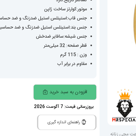
نشانگر تاریخ:دارد
موتور:کوارتز ساخت ژاپن
جنس قاب:استینلس استیل ضدزنگ و ضد حساس
جنس بند:استینلس استیل ضدزنگ و ضد حساسی
جنس شیشه:سافایر ضدخش
قطر صفحه: 32 میلی‌متر
وزن : 115 گرم
مقاوم در برابر آب
ساعت
افزودن به سبد خرید
مچی
زنانه
بروزرسانی قیمت: 7 آگوست 2026
اودمار
راهنمای اندازه گیری
پیگه
دورنگ