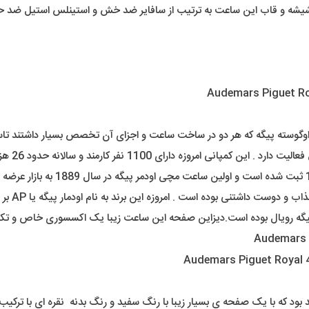
شه و قاب این ساعت به ترتیب از سافایر ضد خش و استینلس استیل ضد ح
رمند و سالانه حدود 26 هزار عدد ساعت مچی تولید و توزیع میکنند .
ی بوده است . امروزه این برند به نام اودمار پیگه یا AP بر سر زبان ها افتاده است .
پیگه رویال بوده است.دیزاین صفحه این ساعت زیبا یک اکسسوری خاص و تکمی
ود که با یک صفحه ی بسیار زیبا با رنگ سفید و رنگ بدنه نقره ای با ترکیب