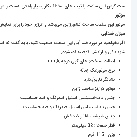
ست کردن این ساعت با تیپ های مختلف کار بسیار راحتی هست و در هر
موتور
موتور این ساعت ساخت کشورژاپن می‌باشد و انرژی خود را برای نمایش ز
میزان ضدآبی
اگر بخواهیم در مورد ضد آبی این ساعت صحبت کنیم، باید گفت که ضد 
شویندگی و آرایشی توصیه نمیشود.
اصالت ساخت: های کپی درجه A+++
نوع موتور:تک زمانه
نشانگر تاریخ:دارد
موتور:کوارتز ساخت ژاپن
جنس قاب:استینلس استیل ضدزنگ و ضد حساسیت
جنس بند:استینلس استیل ضدزنگ و ضد حساسیت
جنس شیشه:سافایر ضدخش
قطر صفحه: 32 میلی‌متر
وزن : 115 گرم