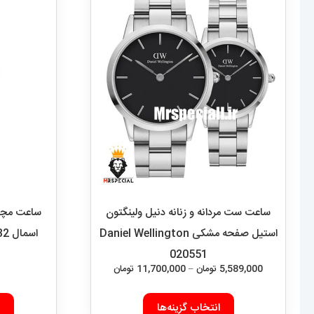
ساعت ست مردانه و زنانه دنیل ولینگتون
ساعت مچی ز
استیل صفحه مشکی Daniel Wellington
اسمال CARTIER PANTHRE 2532
020551
محدوده
5,589,000
تومان
–
11,700,000
تومان
قیمت:
این
5,589,000 تومان
انتخاب گزینه‌ها
محصول