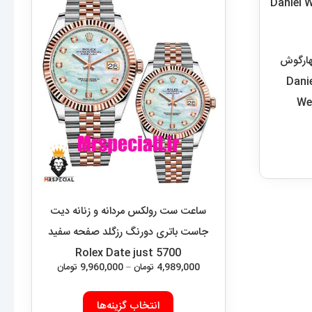
هارگوش
رزگلد صفحه سفید Daniel
We
ساعت ست رولکس مردانه و زنانه دیت
جاست باتری دورنگ رزگلد صفحه سفید
5700 Rolex Date just
محدوده
4,989,000
تومان
–
9,960,000
تومان
قیمت:
این
4,989,000 
انتخاب گزینه‌ها
محصول