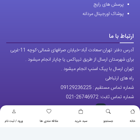
پرسش های رایج
پوشاک اورجینال مردانه
ارتباط با ما
آدرس دفتر: تهران-سعادت آباد-خیابان صرافهای شمالی-کوچه 11-غربی
برای شهرستان ارسال از طریق تیپاکس یا چاپار انجام میشود .
تهران ارسال با پیک اسنپ انجام میشود .
راه های ارتباطی
شماره تماس مستقیم :
09129236225
شماره تماس ثابت:
26746972
-021
تلگرام
پیج ساعت
خانه
جستجو
سبد خرید
علاقه مندی ها
ورود / ثبت نام