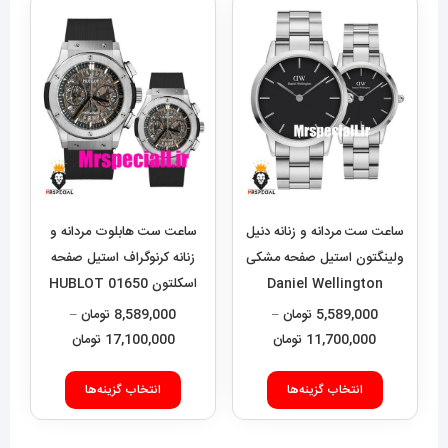
ساعت ست مردانه و زنانه دنیل
ساعت ست هابلوت مردانه و
ولینگتون استیل صفحه مشکی
زنانه کرنوگراف استیل صفحه
Daniel Wellington
اسکلتون 01650 HUBLOT
BIG BANG
020551
5,589,000
تومان
–
8,589,000
تومان
–
محدوده
محدوده
11,700,000
تومان
17,100,000
تومان
قیمت:
قیمت:
این
این
5,589,000 تومان
9,000
انتخاب گزینه‌ها
انتخاب گزینه‌ها
محصول
محصول
تا
تا
دارای
دارای
11,700,000 تومان
17,100,000 تومان