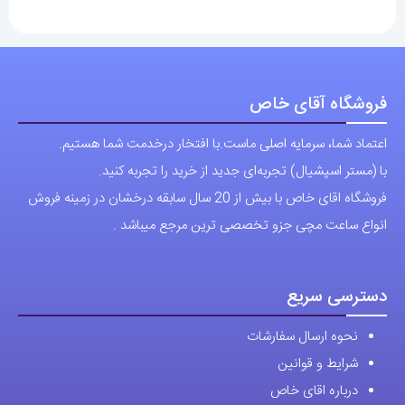
انواع
انواع
مختلفی
مختلفی
می
می
باشد.
باشد.
فروشگاه آقای خاص
گزینه
گزینه
اعتماد شما، سرمایه اصلی ماست.با افتخار درخدمت شما هستیم.
ها
ها
با (مستر اسپشیال) تجربه‌ای جدید از خرید را تجربه کنید.
ممکن
ممکن
فروشگاه اقای خاص با بیش از 20 سال سابقه درخشان در زمینه فروش
است
است
انواع ساعت مچی جزو تخصصی ترین مرجع میباشد .
در
در
صفحه
صفحه
محصول
محصول
دسترسی سریع
انتخاب
انتخاب
نحوه ارسال سفارشات
شوند
شوند
شرایط و قوانین
درباره اقای خاص