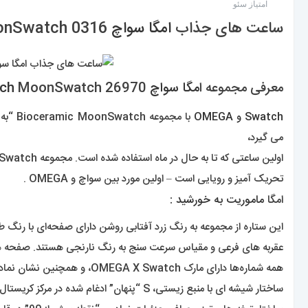
امتیاز سئو
/ 100
ساعت های جذاب
امگا سواچ
0316
nSwatch
معرفی مجموعه ا
مگا سواچ
26970
MoonSwatch
ch
Swatch و OMEGA
می گیرد،
اولین ساعتی که تا به حال در ماه استفاده شده است. مجموعه Bioceramic MoonSwatch نتیجه یک همکاری غیرمنتظره،
تحریک آمیز و رویایی است – اولین مورد بین سواچ و OMEGA .
امگا
ماموریت به خورشید
:
این ستاره از مجموعه به رنگ زرد آفتابی روشن دارای صفحه‌ای با رنگ طلایی و بند سفید VELCRO© است.
عقربه های فرعی و مقیاس سرعت سنج به رنگ نارنجی هستند. صفحه ه
همه شماره‌ها دارای مارک OMEGA X Swatch، و همچنین نشان نمادین Speedmaster و لوگوی جدید MoonSwatch هستند .
ساختار شیشه ای با منبع زیستی، S “پنهان” ادغام شده در مرکز کریستال، الگوی دایره ای ظریف و پیچیده روی حلقه بیرونی صفحه و صفحه های فرعی فرورفته،