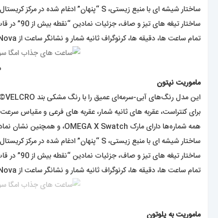
ساختار شیشه ای با منبع زیستی، S “پنهان” ادغام شده در مرکز کریستال، الگوی دایره ای ظریف و پیچیده روی حلقه بیرونی صفحه و صفحه های فرعی فرورفته،
ساختار تیغه های تیز و صاف، جزئیات نمادین “نقطه بیش از 90” در قاب کوچک‌شده تاکی‌متر و البته لمس بیوسرامیک منحصربه‌فرد در همه مدل‌ها مشترک است .
تمام ساعت ها، دقیقه ها، کرنوگراف ثانیه شمار و نشانگر ساعت از Super-LumiNova® برای درخشش کامل در تاریکی استفاده می کنند .
م
ماموریت نپتون
این مدل رنگ‌های آبی-سرمه‌ای عمیق را با رنگ مشکی بند VELCRO© ترکیب می‌کند .
برای کنتراست، عقربه های ثانیه شمار، عقربه های فرعی و مقیاس سرعت
همه شماره‌ها دارای مارک OMEGA X Swatch، و همچنین نشان نمادین Speedmaster و لوگوی جدید MoonSwatch هستند .
ساختار شیشه ای با منبع زیستی، S “پنهان” ادغام شده در مرکز کریستال، الگوی دایره ای ظریف و پیچیده روی حلقه بیرونی صفحه و صفحه های فرعی فرورفته،
ساختار تیغه های تیز و صاف، جزئیات نمادین “نقطه بیش از 90” در قاب کوچک‌شده تاکی‌متر و البته لمس بیوسرامیک منحصربه‌فرد در همه مدل‌ها مشترک است .
تمام ساعت ها، دقیقه ها، کرنوگراف ثانیه شمار و نشانگر ساعت از Super-LumiNova® برای درخشش کامل در تاریکی استفاده می کنند .
ماموریت به پلوتون