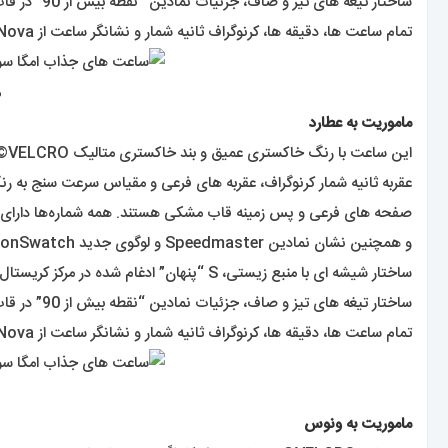
ساختار تیغه های تیز و صاف، جزئیات نمادین “نقطه بیش از 90” در قاب کوچک‌شده تاکی‌متر و البته لمس بیوسرامیک منحصربه‌فرد در همه مدل‌ها مشترک است .
تمام ساعت ها، دقیقه ها، کرنوگراف ثانیه شمار و نشانگر ساعت از Super-LumiNova® برای درخشش کامل در تاریکی استفاده می کنند .
م
ماموریت به عطارد
این ساعت با رنگ خاکستری عمیق و بند خاکستری متالیک VELCRO©، به معنای تجارت است .
عقربه ثانیه شمار کرنوگراف، عقربه های فرعی و مقیاس سرعت سنج به ر
صفحه های فرعی و پس زمینه قاب مشکی هستند. همه شماره‌ها دارای نشان تجاری h
و همچنین نشان نمادین Speedmaster و لوگوی جدید MoonSwatch هستند .
ساختار شیشه ای با منبع زیستی، S “پنهان” ادغام شده در مرکز کریستال، الگوی دایره ای ظریف و پیچیده روی حلقه بیرونی صفحه و صفحه های فرعی فرورفته،
ساختار تیغه های تیز و صاف، جزئیات نمادین “نقطه بیش از 90” در قاب کوچک‌شده تاکی‌متر و البته لمس بیوسرامیک منحصربه‌فرد در همه مدل‌ها مشترک است .
تمام ساعت ها، دقیقه ها، کرنوگراف ثانیه شمار و نشانگر ساعت از Super-LumiNova® برای درخشش کامل در تاریکی استفاده می کنند .
ماموریت به ونوس