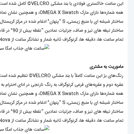
این ساعت خاکستری فولادی با بند مشکی VELCRO© کامل شده است . تمام عقربه ها و مقیاس سرعت سنج، درست مانند مون واچ اصلی، سفید هستند .
همه شماره‌ها دارای مارک OMEGA X Swatch، و همچنین نشان نمادین Speedmaster و لوگوی جدید MoonSwatch هستند .
ساختار شیشه ای با منبع زیستی، S “پنهان” ادغام شده در مرکز کریستال، الگوی دایره ای ظریف و پیچیده روی حلقه بیرونی صفحه و صفحه های فرعی فرورفته،
ساختار تیغه های تیز و صاف، جزئیات نمادین “نقطه بیش از 90” در قاب کوچک‌شده تاکی‌متر و البته لمس بیوسرامیک منحصربه‌فرد در همه مدل‌ها مشترک است .
تمام ساعت ها، دقیقه ها، کرنوگراف ثانیه شمار و نشانگر ساعت از Super-LumiNova® برای درخشش کامل در تاریکی استفاده می کنند .
ماموریت به مشتری
رنگ‌های بژ این ساعت کاملاً با بند مشکی VELCRO© تنظیم شده است .
عقربه دوم و عقربه‌های فرعی کرنوگراف به رنگ نارنجی در ادای احترام به Speedmaster Ultraman هستند .
همه شماره‌ها دارای مارک OMEGA X Swatch، و همچنین نشان نمادین Speedmaster و لوگوی جدید MoonSwatch هستند .
ساختار شیشه ای با منبع زیستی، S “پنهان” ادغام شده در مرکز کریستال، الگوی دایره ای ظریف و پیچیده روی حلقه بیرونی صفحه و صفحه های فرعی فرورفته،
ساختار تیغه های تیز و صاف، جزئیات نمادین “نقطه بیش از 90” در قاب کوچک‌شده تاکی‌متر و البته لمس بیوسرامیک منحصربه‌فرد در همه مدل‌ها مشترک است .
تمام ساعت ها، دقیقه ها، کرنوگراف ثانیه شمار و نشانگر ساعت از Super-LumiNova® برای درخشش کامل در تاریکی استفاده می کنند .