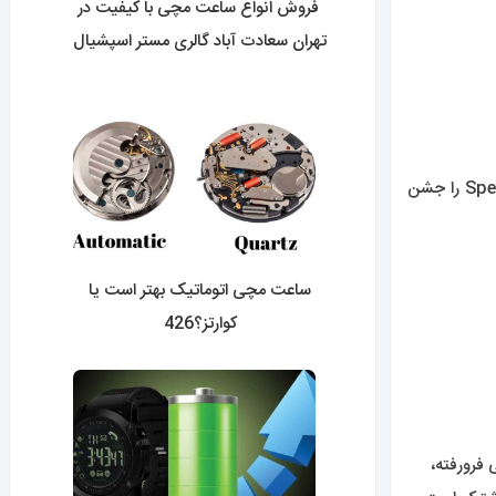
فروش انواع ساعت مچی با کیفیت در
تهران سعادت آباد گالری مستر اسپشیال
0427
با مجموعه Bioceramic MoonSwatch “به سیارات می رسند” OMEGA X Swatch نماد Speedmaster Moonwatch را جشن
ساعت مچی اتوماتیک بهتر است یا
کوارتز؟426