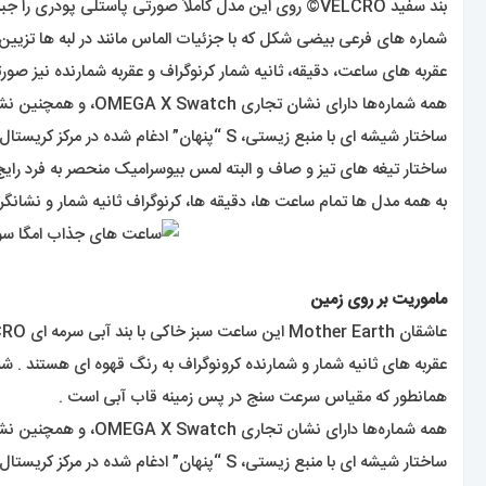
بند سفید VELCRO© روی این مدل کاملاً صورتی پاستلی پودری را جبران می کند .
شماره های فرعی بیضی شکل که با جزئیات الماس مانند در لبه ها تزیین ش
عقربه های ساعت، دقیقه، ثانیه شمار کرنوگراف و عقربه شمارنده نیز صور
همه شماره‌ها دارای نشان تجاری OMEGA X Swatch، و همچنین نشان نمادین Speedmaster و لوگوی جدید MoonSwatch هستند .
ساختار شیشه ای با منبع زیستی، S “پنهان” ادغام شده در مرکز کریستال، الگوی دایره ای ظریف و پیچیده روی حلقه بیرونی صفحه و شماره های فرعی فرورفته،
ساختار تیغه های تیز و صاف و البته لمس بیوسرامیک منحصر به فرد رای
به همه مدل ها تمام ساعت ها، دقیقه ها، کرنوگراف ثانیه شمار و نشانگر ساعت از Super-LumiNova® برای درخشش کامل در تاریکی ا
ماموریت بر روی زمین
عاشقان Mother Earth این ساعت سبز خاکی با بند آبی سرمه ای VELCRO© را دوست خواهند داشت .
عقربه های ثانیه شمار و شمارنده کرونوگراف به رنگ قهوه ای هستند . 
همانطور که مقیاس سرعت سنج در پس زمینه قاب آبی است .
همه شماره‌ها دارای نشان تجاری OMEGA X Swatch، و همچنین نشان نمادین Speedmaster و لوگوی جدید MoonSwatch هستند .
ساختار شیشه ای با منبع زیستی، S “پنهان” ادغام شده در مرکز کریستال، الگوی دایره ای ظریف و پیچیده روی حلقه بیرونی صفحه و صفحه های فرعی فرورفته،