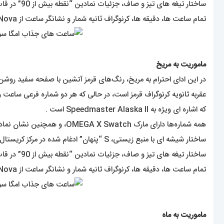
ساختار تیغه های تیز و صاف، جزئیات نمادین “نقطه بیش از 90” در قاب کوچک‌شده تاکی‌متر و البته لمس بیوسرامیک منحصربه‌فرد در همه مدل‌ها مشترک است .
تمام ساعت ها، دقیقه ها، کرنوگراف ثانیه شمار و نشانگر ساعت از Super-LumiNova® برای درخشش کامل در تاریکی استفاده می کنند .
ماموریت به مریخ
در این ادای احترام به مریخ، رنگ‌های قرمز آتشین با صفحه سفید روشن و بند VELCRO© تضاد 
عقربه ثانویه کرنوگراف قرمز است، در حالی که هر دو شماره فرعی ساعت
که اشاره ای ویژه به Speedmaster Alaska II است .
همه شماره‌ها دارای مارک OMEGA X Swatch، و همچنین نشان نمادین Speedmaster و لوگوی جدید MoonSwatch هستند .
ساختار شیشه ای با منبع زیستی، S “پنهان” ادغام شده در مرکز کریستال، الگوی دایره ای ظریف و پیچیده روی حلقه بیرونی صفحه و صفحه های فرعی فرورفته،
ساختار تیغه های تیز و صاف، جزئیات نمادین “نقطه بیش از 90” در قاب کوچک‌شده تاکی‌متر و البته لمس بیوسرامیک منحصربه‌فرد در همه مدل‌ها مشترک است .
تمام ساعت ها، دقیقه ها، کرنوگراف ثانیه شمار و نشانگر ساعت از Super-LumiNova® برای درخشش کامل در تاریکی استفاده می کنند .
ماموریت به ماه