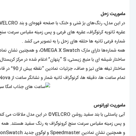
ماموریت زحل
در این مدل، رنگ‌های بژ شنی و خنک با صفحه قهوه‌ای و بند VELCRO© تضاد خوبی دارند .
عقربه ثانویه کرنوگراف، عقربه های فرعی و پس زمینه مقیاس سرعت سنج 
شماره فرعی ثانیه ها حلقه های زحل را به تصویر می کشد .
همه شماره‌ها دارای مارک OMEGA X Swatch، و همچنین نشان نمادین Speedmaster و لوگوی جدید MoonSwatch هستند .
ساختار شیشه ای با منبع زیستی، S “پنهان” ادغام شده در مرکز کریستال، الگوی دایره ای ظریف و پیچیده روی حلقه بیرونی صفحه و صفحه های فرعی فرورفته،
ساختار تیغه های تیز و صاف، جزئیات نمادین “نقطه بیش از 90” در قاب کوچک‌شده تاکی‌متر و البته لمس بیوسرامیک منحصربه‌فرد در همه مدل‌ها مشترک است .
تمام ساعت ها، دقیقه ها، کرنوگراف ثانیه شمار و نشانگر ساعت از Super-LumiNova® برای درخشش کامل در تاریکی استفاده می کنند .
ماموریت اورانوس
آبی پاستلی با بند سفید روشن VELCRO© در این مدل ملاقات می کند. عقربه ثانیه شمار، عقربه های شمارنده
و پس زمینه مقیاس سرعت سنج کرونوگراف به رنگ سفید هستند. همه شماره‌ها دارا
و همچنین نشان نمادین Speedmaster و لوگوی جدید MoonSwatch هستند .