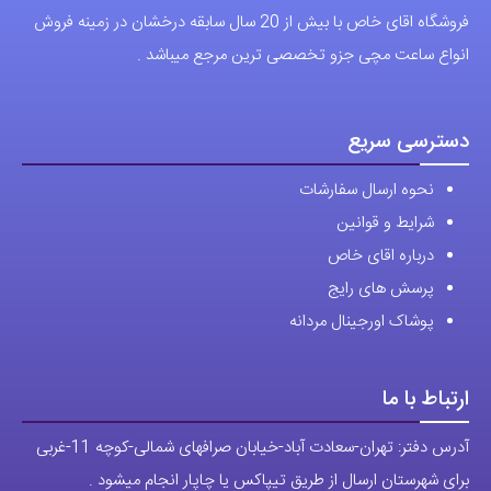
دسترسی سریع
نحوه ارسال سفارشات
شرایط و قوانین
درباره اقای خاص
پرسش های رایج
پوشاک اورجینال مردانه
ارتباط با ما
آدرس دفتر: تهران-سعادت آباد-خیابان صرافهای شمالی-کوچه 11-غربی
برای شهرستان ارسال از طریق تیپاکس یا چاپار انجام میشود .
تهران ارسال با پیک اسنپ انجام میشود .
راه های ارتباطی