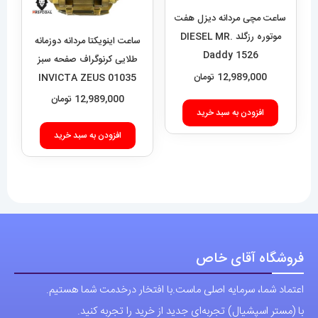
طلایی کرنوگراف صفحه سبز
افزودن به سبد خرید
01035 INVICTA ZEUS
12,989,000
تومان
افزودن به سبد خرید
فروشگاه آقای خاص
اعتماد شما، سرمایه اصلی ماست.با افتخار درخدمت شما هستیم.
با (مستر اسپشیال) تجربه‌ای جدید از خرید را تجربه کنید.
فروشگاه اقای خاص با بیش از 20 سال سابقه درخشان در زمینه فروش
انواع ساعت مچی جزو تخصصی ترین مرجع میباشد .