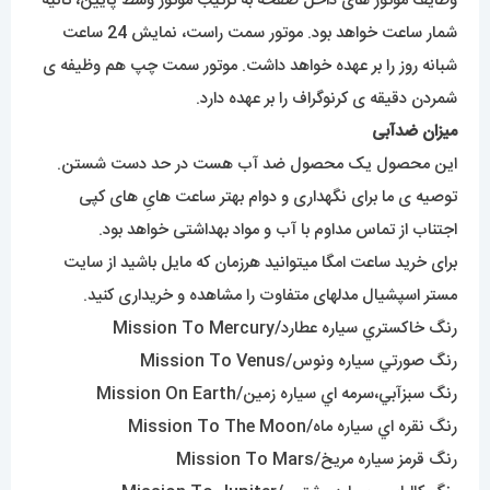
وظایف موتور های داخل صفحه به ترتیب موتور وسط پایین، ثانیه
شمار ساعت خواهد بود. موتور سمت راست، نمایش 24 ساعت
شبانه روز را بر عهده خواهد داشت. موتور سمت چپ هم وظیفه ی
شمردن دقیقه ی کرنوگراف را بر عهده دارد.
میزان ضدآبی
این محصول یک محصول ضد آب هست در حد دست شستن.
توصیه ی ما برای نگهداری و دوام بهتر ساعت هایِ های کپی
اجتناب از تماس مداوم با آب و مواد بهداشتی خواهد بود.
برای خرید ساعت امگا میتوانید هرزمان که مایل باشید از سایت
مستر اسپشیال مدلهای متفاوت را مشاهده و خریداری کنید.
رنگ خاکستري سياره عطارد/Mission To Mercury
رنگ صورتي سياره ونوس/Mission To Venus
رنگ سبزآبي،سرمه اي سياره زمين/Mission On Earth
رنگ نقره اي سياره ماه/Mission To The Moon
رنگ قرمز سياره مريخ/Mission To Mars