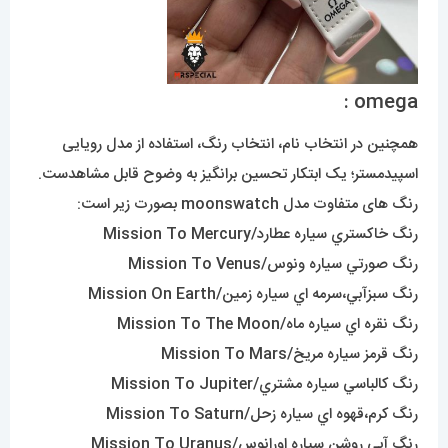
omega :
همچنین در انتخاب نام، انتخاب رنگ، استفاده از مدل رویایی
اسپیدمستر؛ یک ابتکار تحسین برانگیز به وضوح قابل مشاهدست.
رنگ های متفاوت مدل moonswatch بصورت زیر است:
رنگ خاکستري سياره عطارد/Mission To Mercury
رنگ صورتي سياره ونوس/Mission To Venus
رنگ سبزآبي،سرمه اي سياره زمين/Mission On Earth
رنگ نقره اي سياره ماه/Mission To The Moon
رنگ قرمز سياره مريخ/Mission To Mars
رنگ کالباسي سياره مشتري/Mission To Jupiter
رنگ کرم،قهوه اي سياره زحل/Mission To Saturn
رنگ آبي روشن سياره اورانوس/Mission To Uranus