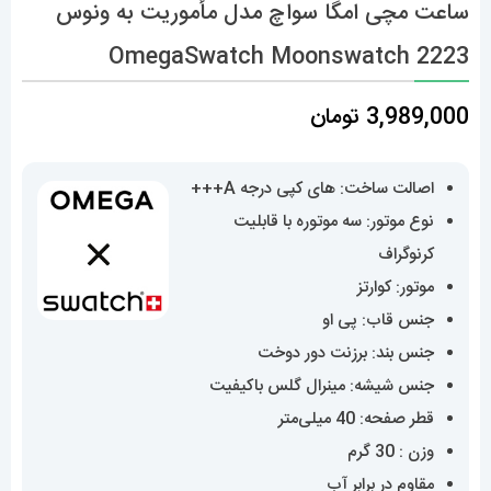
ساعت مچی امگا سواچ مدل مأموریت به ونوس
OmegaSwatch Moonswatch 2223
3,989,000
تومان
اصالت ساخت: های کپی درجه A+++
نوع موتور: سه موتوره با قابلیت
کرنوگراف
موتور: کوارتز
جنس قاب: پی او
جنس بند: برزنت دور دوخت
جنس شیشه: مینرال گلس باکیفیت
قطر صفحه: 40 میلی‌متر
وزن : 30 گرم
مقاوم در برابر آب