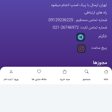
شماره تماس مستقیم :
09129236225
شماره تماس ثابت:
26746972
-021
تلگرام
پیج ساعت
مجوزها
خانه
جستجو
سبد خرید
علاقه مندی ها
ورود / ثبت نام
تمام حقوق مادی و معنوی این وبسایت متعلق به فروشگاه آقای خاص می
باشد.