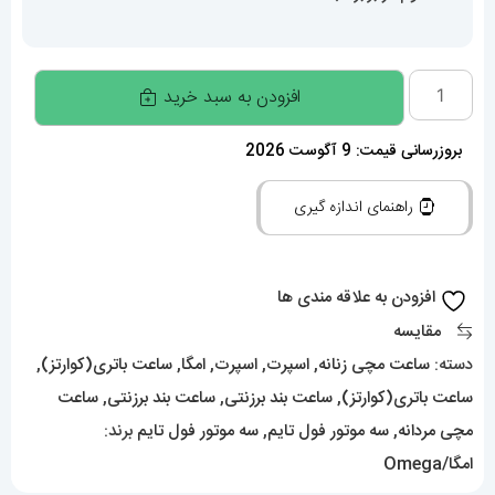
ساعت
افزودن به سبد خرید
مچی
امگا
بروزرسانی قیمت: 9 آگوست 2026
سواچ
راهنمای اندازه گیری
مدل
مأموریت
به
افزودن به علاقه مندی ها
ونوس
مقایسه
OmegaSwatch
دسته:
ساعت مچی زنانه
,
اسپرت
,
اسپرت
,
امگا
,
ساعت باتری(کوارتز)
,
Moonswatch
ساعت باتری(کوارتز)
,
ساعت بند برزنتی
,
ساعت بند برزنتی
,
ساعت
2223
مچی مردانه
,
سه موتور فول تایم
,
سه موتور فول تایم
برند:
عدد
امگا/Omega