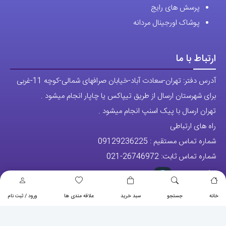
پرسش های رایج
پوشاک اورجینال مردانه
ارتباط با ما
آدرس دفتر: تهران-سعادت آباد-خیابان صرافهای شمالی-کوچه 11-غربی
برای شهرستان ارسال از طریق تیپاکس یا چاپار انجام میشود .
تهران ارسال با پیک اسنپ انجام میشود .
راه های ارتباطی
شماره تماس مستقیم :
09129236225
شماره تماس ثابت:
26746972
-021
تلگرام
پیج ساعت
خانه
جستجو
سبد خرید
علاقه مندی ها
ورود / ثبت نام