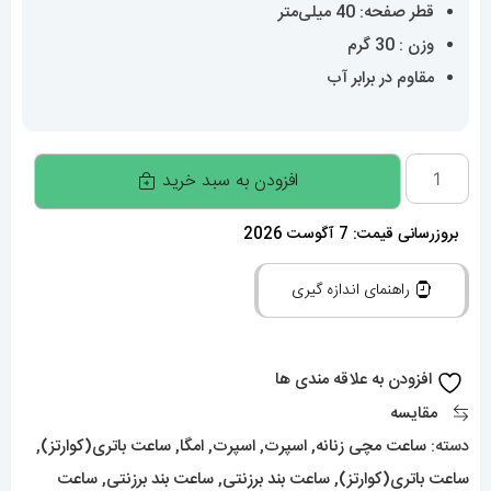
قطر صفحه: 40 میلی‌متر
وزن : 30 گرم
مقاوم در برابر آب
ساعت
افزودن به سبد خرید
مچی
امگا
بروزرسانی قیمت: 7 آگوست 2026
سواچ
راهنمای اندازه گیری
مدل
مأموریت
به
افزودن به علاقه مندی ها
مریخ
مقایسه
OmegaSwatch
دسته:
ساعت مچی زنانه
,
اسپرت
,
اسپرت
,
امگا
,
ساعت باتری(کوارتز)
,
Moonswatch
ساعت باتری(کوارتز)
,
ساعت بند برزنتی
,
ساعت بند برزنتی
,
ساعت