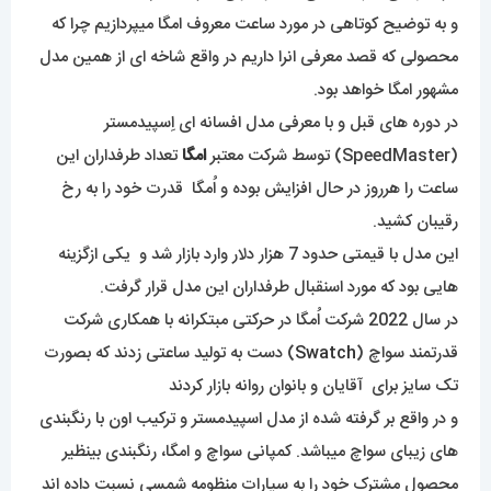
و به توضیح کوتاهی در مورد ساعت معروف امگا میپردازیم چرا که
محصولی که قصد معرفی انرا داریم در واقع شاخه ای از همین مدل
مشهور امگا خواهد بود.
در دوره های قبل و با معرفی مدل افسانه ای اِسپیدمستر
(SpeedMaster) توسط شرکت معتبر
امگا
تعداد طرفداران این
ساعت را هرروز در حال افزایش بوده و اُمگا قدرت خود را به رخ
رقیبان کشید.
این مدل با قیمتی حدود 7 هزار دلار وارد بازار شد و یکی ازگزینه
هایی بود که مورد اسنقبال طرفداران این مدل قرار گرفت.
در سال 2022 شرکت اُمگا در حرکتی مبتکرانه با همکاری شرکت
قدرتمند سواچ (
Swatch
) دست به تولید ساعتی زدند که بصورت
تک سایز برای آقایان و بانوان روانه بازار کردند
و در واقع بر گرفته شده از مدل اسپیدمستر و ترکیب اون با رنگبندی
های زیبای سواچ میباشد. کمپانی سواچ و امگا، رنگبندی بینظیر
محصول مشترک خود را به سیارات منظومه شمسی نسبت داده اند