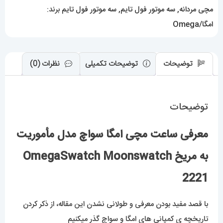
2221
مچی مردانه
,
سه موتور فول تایم
,
سه موتور فول تایم
برند:
عدد
امگا/Omega
توضیحات
توضیحات تکمیلی
نظرات (0)
توضیحات
معرفی ساعت مچی امگا سواچ مدل مأموریت
به مریخ OmegaSwatch Moonswatch
2221
با قصد مفید بودن معرفی و طولانی نشدن این مقاله، از ذکر کردن
تاریخچه ی کمپانی های امگا و سواچ گذر میکنیم