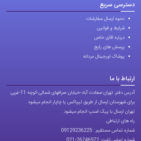
دسترسی سریع
نحوه ارسال سفارشات
شرایط و قوانین
درباره اقای خاص
پرسش های رایج
پوشاک اورجینال مردانه
ارتباط با ما
آدرس دفتر: تهران-سعادت آباد-خیابان صرافهای شمالی-کوچه 11-غربی
برای شهرستان ارسال از طریق تیپاکس یا چاپار انجام میشود .
تهران ارسال با پیک اسنپ انجام میشود .
راه های ارتباطی
شماره تماس مستقیم :
09129236225
شماره تماس ثابت:
26746972
-021