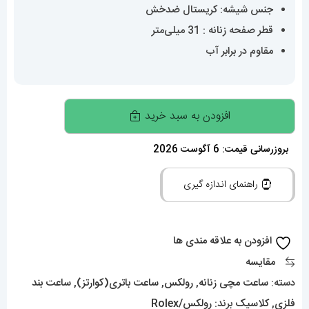
جنس شیشه: کریستال ضدخش
قطر صفحه زنانه : 31 میلی‌متر
مقاوم در برابر آب
ساعتمچی
افزودن به سبد خرید
زنانه
رولکس
بروزرسانی قیمت: 6 آگوست 2026
دیت
راهنمای اندازه گیری
جاست
نگین
دار
افزودن به علاقه مندی ها
سایز
مقایسه
متوسط
دسته:
ساعت مچی زنانه
,
رولکس
,
ساعت باتری(کوارتز)
,
ساعت بند
01476
فلزی
,
کلاسیک
برند:
رولکس/Rolex