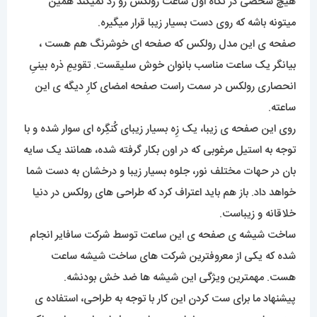
هیچ شخصی در نگاه اول ساعت رولکس رو رَد نمیکند همین
میتونه باشه که روی دست بسیار زیبا قرار میگیره.
صفحه ی این مدل رولکس که صفحه ای خوشرنگ هم هست ،
بیانگر یک ساعت مناسب بانوان خوش سلیقست. تقویمِ ذره بینیِ
انحصاری رولکس در سمت راست صفحه امضای کارِ دیگه ی این
ساعته.
روی این صفحه ی زیبا، یک زِه بسیار زیبای کُنگِره ای سوار شده و با
توجه به استیل مرغوبی که در اون بکار گرفته شده، همانند یک سایه
بان در حهات مختلف نور، جلوه بسیار زیبا و درخشان به دست شما
خواهد داد. باز هم باید اعتراف کرد که طراحی های رولکس در دنیا
خلاقانه و زیباست.
ساخت شیشه ی صفحه ی این ساعت توسط شرکت سافایر انجام
شده که یکی از معروفترین شرکت های ساخت شیشه ساعت
هست. مهمترین ویژگی این شیشه ها ضد خش بودنشه.
پیشنهاد ما برای ست کردن این کار با توجه به طراحی، استفاده ی