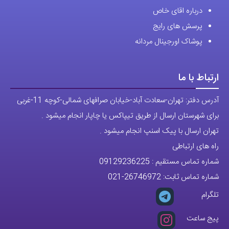
درباره اقای خاص
پرسش های رایج
پوشاک اورجینال مردانه
ارتباط با ما
آدرس دفتر: تهران-سعادت آباد-خیابان صرافهای شمالی-کوچه 11-غربی
برای شهرستان ارسال از طریق تیپاکس یا چاپار انجام میشود .
تهران ارسال با پیک اسنپ انجام میشود .
راه های ارتباطی
شماره تماس مستقیم :
09129236225
شماره تماس ثابت:
26746972
-021
تلگرام
پیج ساعت