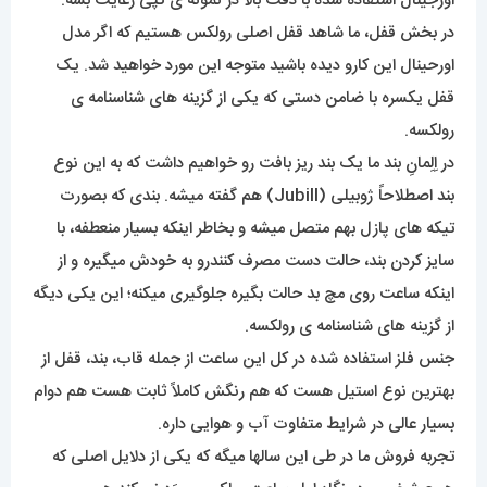
اورجینال استفاده شده با دقت بالا در نمونه ی کُپی رعایت بشه.
در بخش قفل، ما شاهد قفل اصلی رولکس هستیم که اگر مدل
اورحینال این کارو دیده باشید متوجه این مورد خواهید شد. یک
قفل یکسره با ضامن دستی که یکی از گزینه های شناسنامه ی
رولکسه.
در اِلِمانِ بند ما یک بند ریز بافت رو خواهیم داشت که به این نوع
بند اصطلاحاً ژوبیلی (Jubill) هم گفته میشه. بندی که بصورت
تیکه های پازل بهم متصل میشه و بخاطر اینکه بسیار منعطفه، با
سایز کردن بند، حالت دست مصرف کنندرو به خودش میگیره و از
اینکه ساعت روی مچ بد حالت بگیره جلوگیری میکنه؛ این یکی دیگه
از گزینه های شناسنامه ی رولکسه.
جنس فلز استفاده شده در کل این ساعت از جمله قاب، بند، قفل از
بهترین نوع استیل هست که هم رنگش کاملاً ثابت هست هم دوام
بسیار عالی در شرایط متفاوت آب و هوایی داره.
تجربه فروش ما در طی این سالها میگه که یکی از دلایل اصلی که