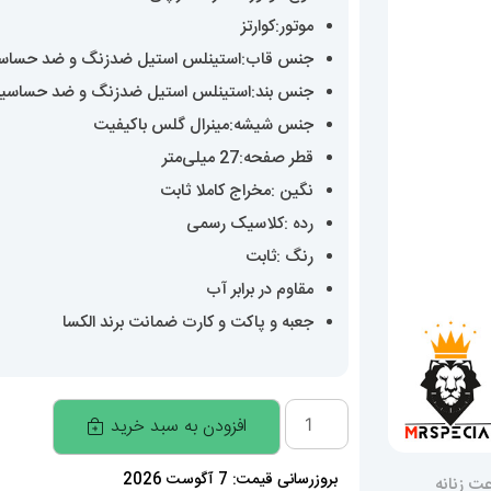
موتور:کوارتز
جنس قاب:استینلس استیل ضدزنگ و ضد حساس
جنس بند:استینلس استیل ضدزنگ و ضد حساسی
جنس شیشه:مینرال گلس باکیفیت
قطر صفحه:27 میلی‌متر
نگین :مخراج کاملا ثابت
رده :کلاسیک رسمی
رنگ :ثابت
مقاوم در برابر آب
جعبه و پاکت و کارت ضمانت برند الکسا
ساعت
افزودن به سبد خرید
زنانه
اورجینال
بروزرسانی قیمت: 7 آگوست 2026