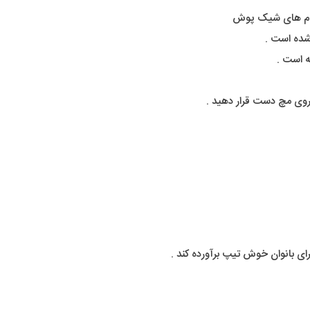
وم های شیک پوش
 شده است .
 است .
روی مچ دست قرار دهید .
رای بانوان خوش تیپ برآورده کند .