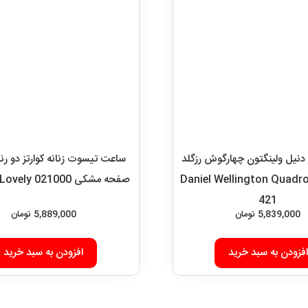
دنیل ولینگتون چهارگوش رزگلد
فحه سبز Daniel Wellington Quadro
421
5,839,000
تومان
افزودن به سبد خرید
ساعت تیسوت زنانه کوارتز دو ر
صفحه مشکی 021000 TISSOT Lovely
5,889,000
تومان
افزودن به سبد خرید