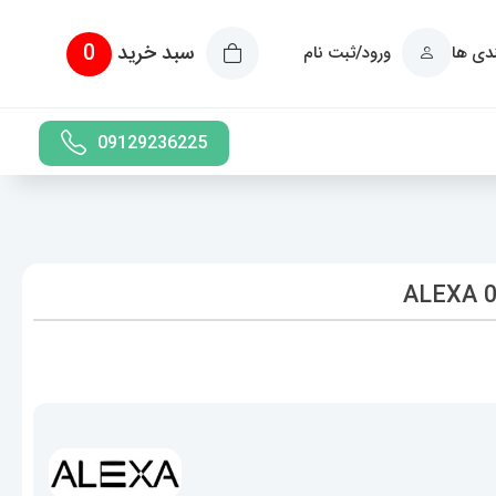
سبد خرید
0
ندی ها
ورود/ثبت نام
09129236225