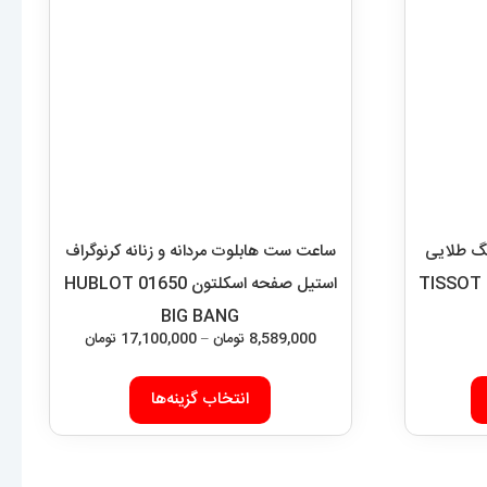
نگ طلایی
ساعت ست هابلوت مردانه و زنانه کرنوگراف
استیل صفحه اسکلتون 01650 HUBLOT
BIG BANG
محدوده
8,589,000
تومان
–
17,100,000
تومان
قیمت:
این
,589,000
انتخاب گزینه‌ها
محصول
تا