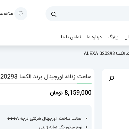
علاقه م
ل
وبلاگ
درباره ما
تماس با ما
02029 ALEXA
ساعت زنانه اورجینال برند الکسا 020293 ALEXA
8,159,000
تومان
اصالت ساخت: اورجینال شرکتی درجه A+++
نوع موتور:تک زمانه ژاپنی