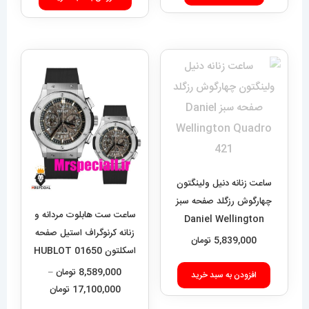
این
4,989,000 تومان
انتخاب گزینه‌ها
محصول
تا
دارای
9,960,000 تومان
انواع
مختلفی
می
باشد.
گزینه
ها
ممکن
ساعت زنانه دنیل ولینگتون
است
چهارگوش رزگلد صفحه سبز
در
ساعت ست هابلوت مردانه و
Daniel Wellington
صفحه
زنانه کرنوگراف استیل صفحه
Quadro 421
5,839,000
تومان
اسکلتون 01650 HUBLOT
محصول
BIG BANG
8,589,000
تومان
–
انتخاب
افزودن به سبد خرید
محدوده
17,100,000
تومان