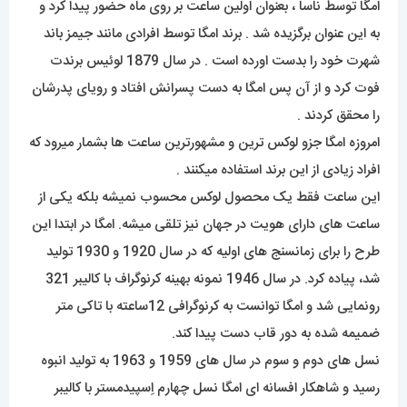
امگا توسط ناسا ، بعنوان اولین ساعت بر روی ماه حضور پیدا کرد و
به این عنوان برگزیده شد . برند امگا توسط افرادی مانند جیمز باند
شهرت خود را بدست اورده است . در سال 1879 لوئیس برندت
فوت کرد و از آن پس امگا به دست پسرانش افتاد و رویای پدرشان
را محقق کردند .
امروزه امگا جزو لوکس ترین و مشهورترین ساعت ها بشمار میرود که
افراد زیادی از این برند استفاده میکنند .
این ساعت فقط یک محصول لوکس محسوب نمیشه بلکه یکی از
ساعت های دارای هویت در جهان نیز تلقی میشه. امگا در ابتدا این
طرح را برای زمانسنج های اولیه که در سال 1920 و 1930 تولید
شد، پیاده کرد. در سال 1946 نمونه بهینه کرنوگراف با کالیبر 321
رونمایی شد و امگا توانست به کرنوگرافی 12ساعته با تاکی متر
ضمیمه شده به دور قاب دست پیدا کند.
نسل های دوم و سوم در سال های 1959 و 1963 به تولید انبوه
رسید و شاهکار افسانه ای امگا نسل چهارم اِسپیدمستر با کالیبر