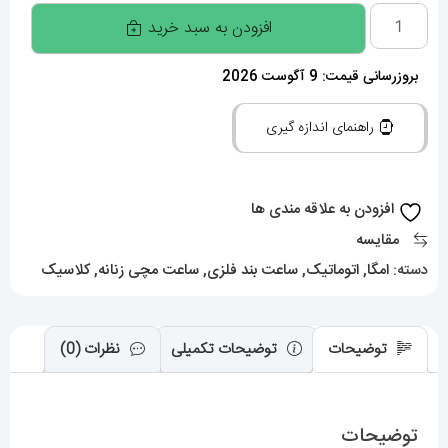
ساعت
افزودن به سبد خرید
زنانه
امگا
بروزرسانی قیمت: 9 آگوست 2026
کانسلیشن
راهنمای اندازه گیری
اتوماتیک
OMEGA
constllation
افزودن به علاقه مندی ها
020416
مقایسه
عدد
دسته:
امگا
,
اتوماتیک
,
ساعت بند فلزی
,
ساعت مچی زنانه
,
کلاسیک
توضیحات
توضیحات تکمیلی
نظرات (0)
توضیحات