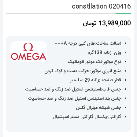
constllation 020416
13,989,000
تومان
اصالت ساخت:های کپی درجه A+++
وزن: زنانه 138گرم
نوع موتور:تک موتور اتوماتیک
منبع انرژی موتور: حرکت دست و کوک کردن
قطر صفحه :زنانه 29 میلیمتر
جنس قاب:استینلس استیل ضد زنگ و ضد حساسیت
جنس بند:استینلس استیل ضد زنگ و ضد حساسیت
جنس شیشه:مینرال گلس
گارانتی:یکسال گارانتی مستر اسپشیال