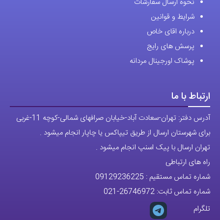
انتخاب
نحوه ارسال سفارشات
شوند
شرایط و قوانین
درباره اقای خاص
پرسش های رایج
پوشاک اورجینال مردانه
ارتباط با ما
آدرس دفتر: تهران-سعادت آباد-خیابان صرافهای شمالی-کوچه 11-غربی
برای شهرستان ارسال از طریق تیپاکس یا چاپار انجام میشود .
تهران ارسال با پیک اسنپ انجام میشود .
راه های ارتباطی
شماره تماس مستقیم :
09129236225
شماره تماس ثابت:
26746972
-021