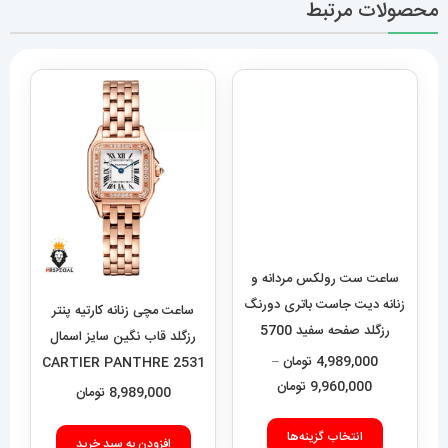
محصولات مرتبط
ساعت ست رولکس مردانه و
ساعت مچی زنانه کارتیه پنتر
زنانه دیت جاست باتری دورنگ
رزگلد قاب نگین سایز اسمال
رزگلد صفحه سفید 5700
CARTIER PANTHRE 2531
Rolex Date just
4,989,000
تومان
–
8,989,000
تومان
محدوده
9,960,000
تومان
قیمت:
افزودن به سبد خرید