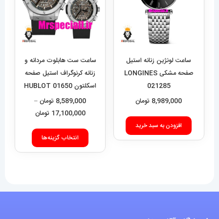
ساعت لونژین زنانه استیل
ساعت ست هابلوت مردانه و
صفحه مشکی LONGINES
زنانه کرنوگراف استیل صفحه
021285
اسکلتون 01650 HUBLOT
BIG BANG
8,989,000
تومان
8,589,000
تومان
–
محدوده
17,100,000
تومان
قیمت:
افزودن به سبد خرید
این
9,000
انتخاب گزینه‌ها
محصول
تا
دارای
17,100,000 تومان
انواع
مختلفی
می
باشد.