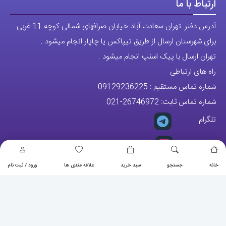
ارتباط با ما
آدرس دفتر: تهران-سعادت آباد-خیابان صرافهای شمالی-کوچه 11-غربی
برای شهرستان ارسال از طریق تیپاکس یا چاپار انجام میشود .
تهران ارسال با پیک اسنپ انجام میشود .
راه های ارتباطی
شماره تماس مستقیم :
09129236225
شماره تماس ثابت:
26746972
-021
تلگرام
پیج ساعت
خانه
جستجو
سبد خرید
علاقه مندی ها
ورود / ثبت نام
مجوزها