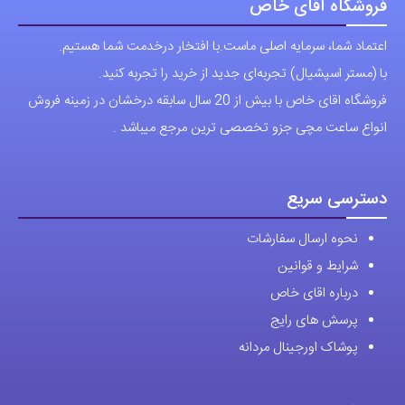
فروشگاه آقای خاص
گزینه
اعتماد شما، سرمایه اصلی ماست.با افتخار درخدمت شما هستیم.
ها
با (مستر اسپشیال) تجربه‌ای جدید از خرید را تجربه کنید.
ممکن
فروشگاه اقای خاص با بیش از 20 سال سابقه درخشان در زمینه فروش
است
انواع ساعت مچی جزو تخصصی ترین مرجع میباشد .
در
صفحه
محصول
دسترسی سریع
انتخاب
نحوه ارسال سفارشات
شوند
شرایط و قوانین
درباره اقای خاص
پرسش های رایج
پوشاک اورجینال مردانه