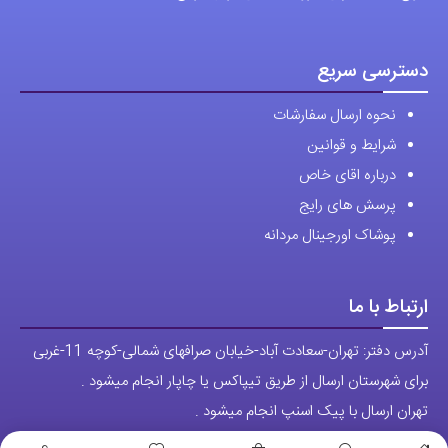
صفحه
محصول
دسترسی سریع
انتخاب
نحوه ارسال سفارشات
شوند
شرایط و قوانین
درباره اقای خاص
پرسش های رایج
پوشاک اورجینال مردانه
ارتباط با ما
آدرس دفتر: تهران-سعادت آباد-خیابان صرافهای شمالی-کوچه 11-غربی
برای شهرستان ارسال از طریق تیپاکس یا چاپار انجام میشود .
تهران ارسال با پیک اسنپ انجام میشود .
راه های ارتباطی