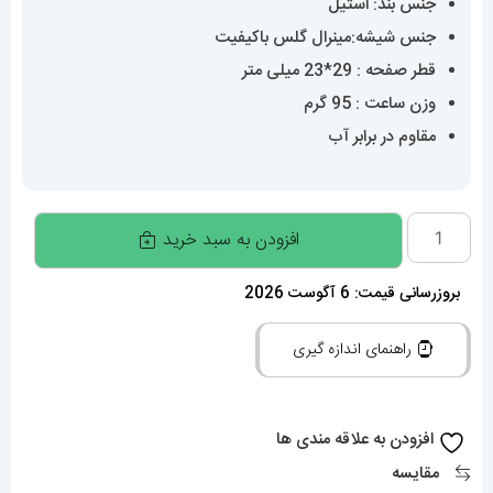
جنس بند: استیل
جنس شیشه:مینرال گلس باکیفیت
قطر صفحه : 29*23 میلی متر
وزن ساعت : 95 گرم
مقاوم در برابر آب
ساعت
افزودن به سبد خرید
مچی
زنانه
بروزرسانی قیمت: 6 آگوست 2026
ورساچه
راهنمای اندازه گیری
کوارتز
دورنگ
طلایی
افزودن به علاقه مندی ها
صفحه
مقایسه
مشکی