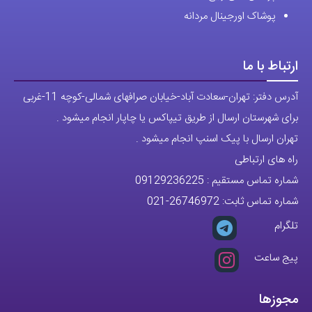
پوشاک اورجینال مردانه
ارتباط با ما
آدرس دفتر: تهران-سعادت آباد-خیابان صرافهای شمالی-کوچه 11-غربی
برای شهرستان ارسال از طریق تیپاکس یا چاپار انجام میشود .
تهران ارسال با پیک اسنپ انجام میشود .
راه های ارتباطی
شماره تماس مستقیم :
09129236225
شماره تماس ثابت:
26746972
-021
تلگرام
پیج ساعت
مجوزها