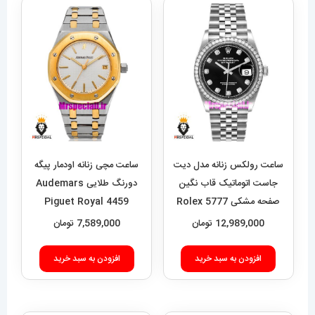
ساعت رولکس زنانه مدل دیت
ساعت مچی زنانه اودمار پیگه
جاست اتوماتیک قاب نگین
دورنگ طلایی Audemars
صفحه مشکی 5777 Rolex
Piguet Royal 4459
Datejust
12,989,000
تومان
7,589,000
تومان
افزودن به سبد خرید
افزودن به سبد خرید