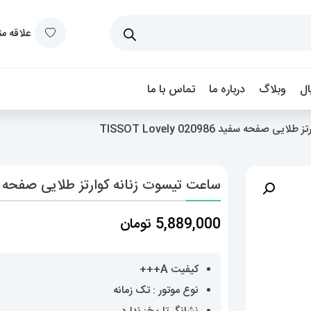
علاقه م
ل
وبلاگ
درباره ما
تماس با ما
فحه سفید 020986 TISSOT Lovely
ساعت تیسوت زنانه کوارتز طلایی صفحه سفید 020986 ovely
5,889,000
تومان
کیفیت A+++
نوع موتور : تک زمانه