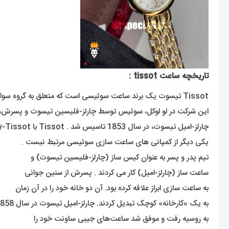
تاریخچه ساعت tissot :
Tissot تیسوت یک برند ساعت سوئیسی است که متعلق به گروه سواچ است .
این شرکت در لو لوکل، سوئیس توسط چارلز-فلیسین تیسوت و پسرش،
چارلز-امیل تیسوت، در سال 1853 تاسیس شد . Tissot با Mathey-Tissot،
یکی دیگر از کمپانی های ساعت سازی سوئیسی مرتبط نیست .
تیم پدر و پسر به عنوان کیس ساز (چارلز-فلیسین تیسوت) و
ساعت ساز (چارلز-امیل) کار می کردند . پسرش از سنین جوانی
به ساعت سازی ابراز علاقه کرده بود. آن دو خانه خود را در آن زمان
به یک «کارخانه» کوچک تبدیل کردند. چارلز-امیل تیسوت در سال 1858
به روسیه رفت و موفق شد ساعت‌های جیبی ساونت خود را