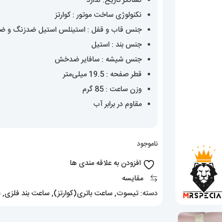
نشانگر تاریخ: ندارد
نکنولوژی ساخت موتور : کوارتز
جنس قاب و قفل : استینلس استیل ضدزنگ و 
جنس بند : استیل
جنس شیشه : سافایر ضدخش
قطر صفحه : 19.5 میلی‌متر
وزن ساعت : 85 گرم
مقاوم در برابر آب
ناموجود
افزودن به علاقه مندی ها
مقایسه
دسته:
تیسوت
,
ساعت باتری(کوارتز)
,
ساعت بند فلزی
,
س