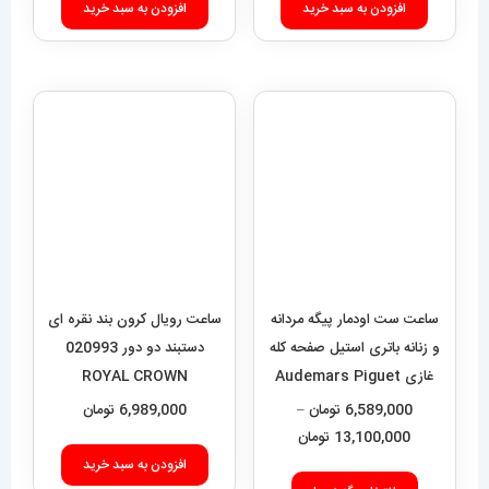
افزودن به سبد خرید
افزودن به سبد خرید
ساعت ست اودمار پیگه مردانه
ساعت رویال کرون بند نقره ای
و زنانه باتری استیل صفحه کله
دستبند دو دور 020993
غازی Audemars Piguet
ROYAL CROWN
Royal 01572
6,589,000
تومان
–
6,989,000
تومان
محدوده
13,100,000
تومان
قیمت:
افزودن به سبد خرید
این