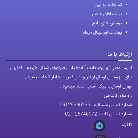
شرایط و قوانین
درباره اقای خاص
پرسش های رایج
پوشاک اورجینال مردانه
ارتباط با ما
آدرس دفتر: تهران-سعادت آباد-خیابان صرافهای شمالی-کوچه 11-غربی
برای شهرستان ارسال از طریق تیپاکس یا چاپار انجام میشود .
تهران ارسال با پیک اسنپ انجام میشود .
راه های ارتباطی
شماره تماس مستقیم :
09129236225
شماره تماس ثابت:
26746972
-021
تلگرام