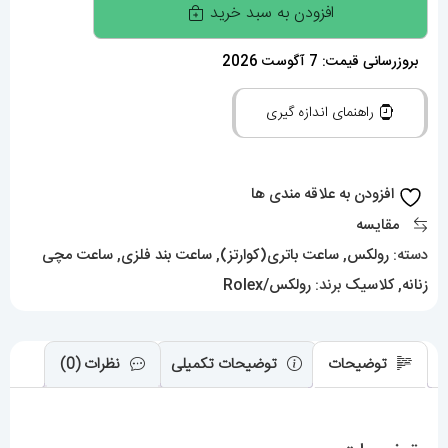
ساعت
افزودن به سبد خرید
رولکس
زنانه
بروزرسانی قیمت: 7 آگوست 2026
مدل
راهنمای اندازه گیری
دیت
جاست
کوارتز
افزودن به علاقه مندی ها
استیل
مقایسه
صفحه
دسته:
رولکس
,
ساعت باتری(کوارتز)
,
ساعت بند فلزی
,
ساعت مچی
قرمز
زنانه
,
کلاسیک
برند:
رولکس/Rolex
قاب
نگین
5886
توضیحات
توضیحات تکمیلی
نظرات (0)
ROLEX
DATEJUST