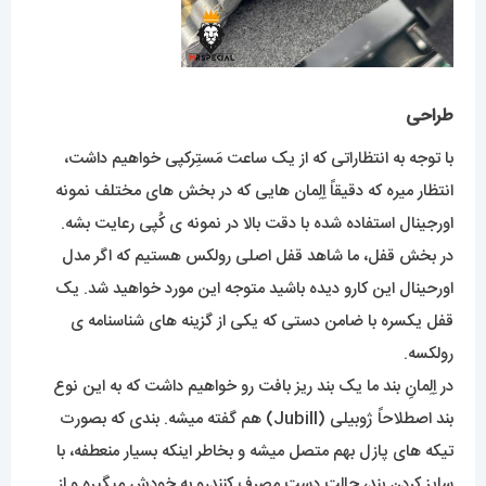
طراحی
با توجه به انتظاراتی که از یک ساعت مَستِرکپی خواهیم داشت،
انتظار میره که دقیقاً اِلِمان هایی که در بخش های مختلف نمونه
اورجینال استفاده شده با دقت بالا در نمونه ی کُپی رعایت بشه.
در بخش قفل، ما شاهد قفل اصلی رولکس هستیم که اگر مدل
اورحینال این کارو دیده باشید متوجه این مورد خواهید شد. یک
قفل یکسره با ضامن دستی که یکی از گزینه های شناسنامه ی
رولکسه.
در اِلِمانِ بند ما یک بند ریز بافت رو خواهیم داشت که به این نوع
بند اصطلاحاً ژوبیلی (Jubill) هم گفته میشه. بندی که بصورت
تیکه های پازل بهم متصل میشه و بخاطر اینکه بسیار منعطفه، با
سایز کردن بند، حالت دست مصرف کنندرو به خودش میگیره و از