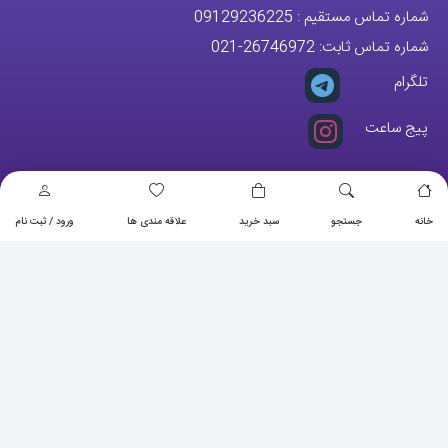
شماره تماس مستقیم :
09129236225
شماره تماس ثابت:
26746972
-021
تلگرام
پیج ساعت
مجوزها
خانه
جستجو
سبد خرید
علاقه مندی ها
ورود / ثبت نام
تمام حقوق مادی و معنوی این وبسایت متعلق به فروشگاه آقای خاص می
باشد.