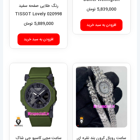
رنگ طلایی صفحه سفید
Quadro 421
5,839,000
تومان
020998 TISSOT Lovely
5,889,000
تومان
افزودن به سبد خرید
افزودن به سبد خرید
ساعت رویال کرون بند نقره ای
ساعت مچی کاسیو جی شاک