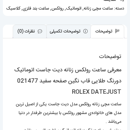
قاب
دسته:
ساعت مچی زنانه
,
اتوماتیک
,
رولکس
,
ساعت بند فلزی
,
کلاسیک
نگین
صفحه
سفید
توضیحات
توضیحات تکمیلی
نظرات (0)
021477
ROLEX
توضیحات
DATEJUST
عدد
معرفی ساعت رولکس زنانه دیت جاست اتوماتیک
دورنگ طلایی قاب نگین صفحه سفید 021477
ROLEX DATEJUST
ساعت مچی زنانه
رولکس
مدل دیت جاست یکی از اصیل ترین
مدل های خانواده‌ی مشهور رولکس با بیشترین طرفدار در دنیا
می‌باشد .