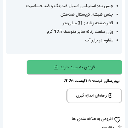
جنس بند: استینلس استیل ضدزنگ و ضد حساسیت
جنس شیشه: کریستال ضدخش
قطر صفحه زنانه : 31 میلی‌متر
وزن ساعت زنانه سایز متوسط: 125 گرم
مقاوم در برابر آب
ساعت
افزودن به سبد خرید
رولکس
زنانه
بروزرسانی قیمت: 6 آگوست 2026
دیت
راهنمای اندازه گیری
جاست
اتوماتیک
دورنگ
افزودن به علاقه مندی ها
طلایی
مقایسه