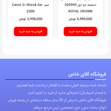
دستبند دو دور 020993
سبز Casio G-Shock Ga-
2300
ROYAL CROWN
6,989,000
تومان
3,998,000
تومان
افزودن به سبد خرید
افزودن به سبد خرید
فروشگاه آقای خاص
اعتماد شما، سرمایه اصلی ماست.با افتخار درخدمت شما هستیم.
با (مستر اسپشیال) تجربه‌ای جدید از خرید را تجربه کنید.
فروشگاه اقای خاص با بیش از 20 سال سابقه درخشان در زمینه فروش
انواع ساعت مچی جزو تخصصی ترین مرجع میباشد .