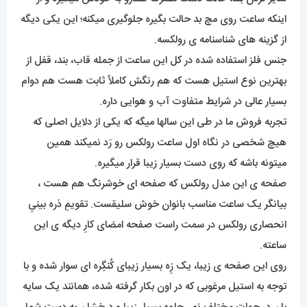
اینکه ساعت روی مچ بد حالت بگیره جلوگیری میکنه؛ این یکی دیگه
از گزینه های شناسنامه ی رولکسه.
جنس فلز استفاده شده در کل این ساعت از جمله قاب، بند، قفل از
بهترین نوع استیل هست که هم رنگش کاملاً ثابت هست هم دوام
بسیار عالی در شرایط متفاوت آب و هوایی داره.
تجربه فروش ما در طی این سالها میگه که یکی از دلایل اصلی که
هیچ شخصی در نگاه اول ساعت رولکس رو رَد نمیکند همین
میتونه باشه که روی دست بسیار زیبا قرار میگیره.
صفحه ی این مدل رولکس که صفحه ای خوشرنگ هم هست ،
بیانگر یک ساعت مناسب بانوان خوش سلیقست. تقویمِ ذره بینیِ
انحصاری رولکس در سمت راست صفحه امضای کارِ دیگه ی این
ساعته.
روی این صفحه ی زیبا، یک زِه بسیار زیبای کُنگِره ای سوار شده و با
توجه به استیل مرغوبی که در اون بکار گرفته شده، همانند یک سایه