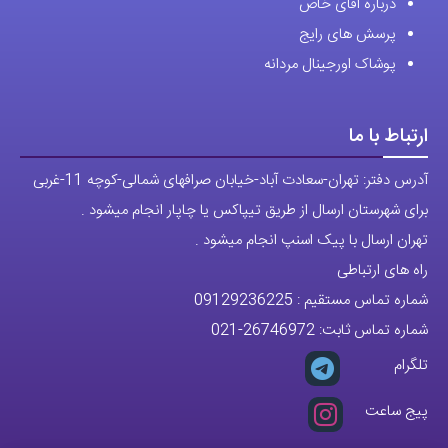
درباره اقای خاص
پرسش های رایج
پوشاک اورجینال مردانه
ارتباط با ما
آدرس دفتر: تهران-سعادت آباد-خیابان صرافهای شمالی-کوچه 11-غربی
برای شهرستان ارسال از طریق تیپاکس یا چاپار انجام میشود .
تهران ارسال با پیک اسنپ انجام میشود .
راه های ارتباطی
شماره تماس مستقیم :
09129236225
شماره تماس ثابت:
26746972
-021
تلگرام
پیج ساعت