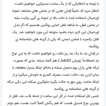
با توجه به انتظاراتی که از یک ساعت مَستِرکپی خواهیم داشت،
انتظار میره که دقیقاً اِلِمان هایی که در بخش های مختلف نمونه
اورجینال استفاده شده با دقت بالا در نمونه ی کُپی رعایت بشه.
در بخش قفل، ما شاهد قفل اصلی رولکس هستیم که اگر مدل
اورحینال این کارو دیده باشید متوجه این مورد خواهید شد. یک
قفل یکسره با ضامن دستی که یکی از گزینه های شناسنامه ی
رولکسه.
در اِلِمانِ بند ما یک بند ریز بافت رو خواهیم داشت که به این نوع
بند اصطلاحاً ژوبیلی (Jubill) هم گفته میشه. بندی که بصورت
تیکه های پازل بهم متصل میشه و بخاطر اینکه بسیار منعطفه، با
سایز کردن بند، حالت دست مصرف کنندرو به خودش میگیره و از
اینکه ساعت روی مچ بد حالت بگیره جلوگیری میکنه؛ این یکی دیگه
از گزینه های شناسنامه ی رولکسه.
جنس فلز استفاده شده در کل این ساعت از جمله قاب، بند، قفل از
بهترین نوع استیل هست که هم رنگش کاملاً ثابت هست هم دوام