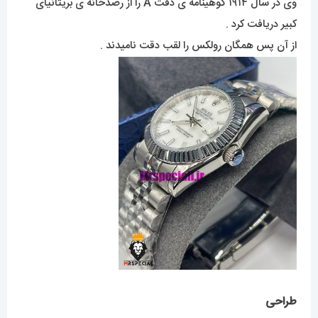
وی در سال ۱۹۱۴ گوهینامه ی دقت A را از رصدخانه ی بریتانیای
کبیر دریافت کرد .
از آن پس همگان رولکس را لقب دقت نامیدند .
طراحی