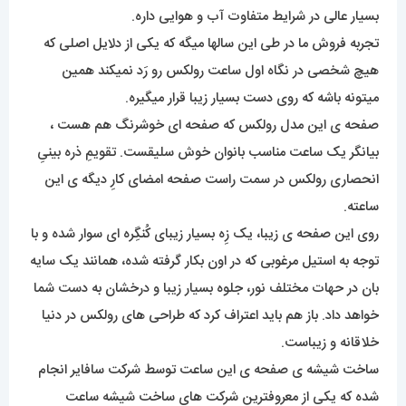
بسیار عالی در شرایط متفاوت آب و هوایی داره.
تجربه فروش ما در طی این سالها میگه که یکی از دلایل اصلی که
هیچ شخصی در نگاه اول ساعت رولکس رو رَد نمیکند همین
میتونه باشه که روی دست بسیار زیبا قرار میگیره.
صفحه ی این مدل رولکس که صفحه ای خوشرنگ هم هست ،
بیانگر یک ساعت مناسب بانوان خوش سلیقست. تقویمِ ذره بینیِ
انحصاری رولکس در سمت راست صفحه امضای کارِ دیگه ی این
ساعته.
روی این صفحه ی زیبا، یک زِه بسیار زیبای کُنگِره ای سوار شده و با
توجه به استیل مرغوبی که در اون بکار گرفته شده، همانند یک سایه
بان در حهات مختلف نور، جلوه بسیار زیبا و درخشان به دست شما
خواهد داد. باز هم باید اعتراف کرد که طراحی های رولکس در دنیا
خلاقانه و زیباست.
ساخت شیشه ی صفحه ی این ساعت توسط شرکت سافایر انجام
شده که یکی از معروفترین شرکت های ساخت شیشه ساعت