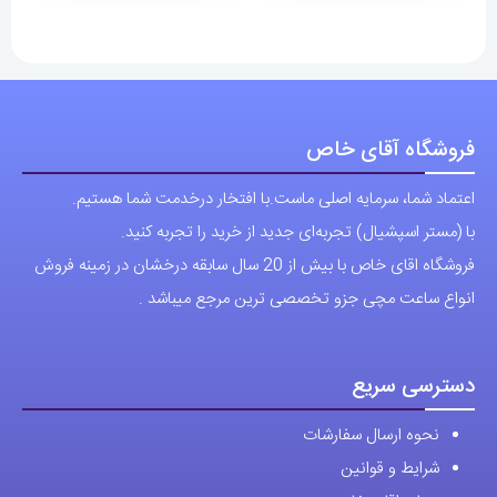
دارای
دارای
17,100,000 تومان
13,100,000 تومان
انواع
انواع
مختلفی
مختلفی
می
می
باشد.
باشد.
فروشگاه آقای خاص
گزینه
گزینه
اعتماد شما، سرمایه اصلی ماست.با افتخار درخدمت شما هستیم.
ها
ها
با (مستر اسپشیال) تجربه‌ای جدید از خرید را تجربه کنید.
ممکن
ممکن
فروشگاه اقای خاص با بیش از 20 سال سابقه درخشان در زمینه فروش
است
است
انواع ساعت مچی جزو تخصصی ترین مرجع میباشد .
در
در
صفحه
صفحه
محصول
محصول
دسترسی سریع
انتخاب
انتخاب
نحوه ارسال سفارشات
شوند
شوند
شرایط و قوانین