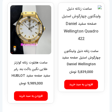
ساعت زنانه دنیل ولینگتون
چهارگوش استیل صفحه سفید
ساعت هابلوت زنانه کوارتز
Daniel Wellington
طلایی نگین باگت بند رابر
Quadro 422
5,839,000
تومان
سفید صفحه سفید HUBLOT
BIG BANG 020992
9,989,000
تومان
افزودن به سبد خرید
افزودن به سبد خرید