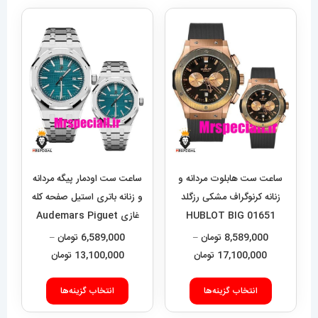
ساعت ست هابلوت مردانه و
ساعت ست اودمار پیگه مردانه
زنانه کرنوگراف مشکی رزگلد
و زنانه باتری استیل صفحه کله
01651 HUBLOT BIG
غازی Audemars Piguet
Royal 01572
BANG
8,589,000
تومان
–
6,589,000
تومان
–
محدوده
محدوده
17,100,000
تومان
13,100,000
تومان
قیمت:
قیمت:
این
این
8,589,000 تومان
9,000
انتخاب گزینه‌ها
انتخاب گزینه‌ها
محصول
محصول
تا
تا