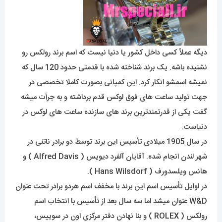
دیگه عملاً کسی داخل کشور یا دنیا نیست که اسم برند رولکس رو
نشنیده باشه. یک برند شناخته شده با قدمتی حدود 120 سال که
نمیشه اسمشو انکار کرد. این کمپانی بصورت کاملا تخصصی در
جهت تولید ساعت های فوق لوکس قدم برداشته و به جرأت میشه
گفت یکی از قدرتمندترین برند های سازنده ساعت های لوکس در
دنیاست.
در سال 1905 میلادی تأسیس این برند توسط دو برادر ناتنی در
شهر لندن انجام شده. آقایان آلفرد دیویس ( Alfred Davis ) و
هانس ویلسدورف ( Hans Wilsdorf ).
در اوایل تأسیس اسم این برند با مخفف اسم هردو برادر تحت عنوان
W&D عنوان میشد اما سه سال بعد از تأسیس با انتخاب اسم
رولکس (
ROLEX
) و بنا نهادن دفتر مرکزی اون در سوییس،