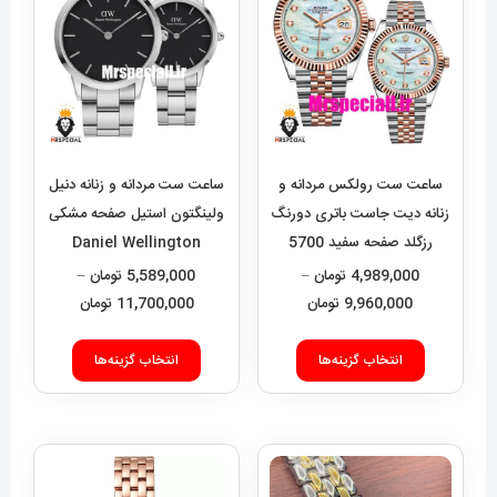
ساعت ست رولکس مردانه و
ساعت ست مردانه و زنانه دنیل
زنانه دیت جاست باتری دورنگ
ولینگتون استیل صفحه مشکی
رزگلد صفحه سفید 5700
Daniel Wellington
020551
Rolex Date just
4,989,000
تومان
–
5,589,000
تومان
–
محدوده
محدوده
9,960,000
تومان
11,700,000
تومان
قیمت:
قیمت:
این
این
4,989,000 تومان
9,000
انتخاب گزینه‌ها
انتخاب گزینه‌ها
محصول
محصول
تا
تا
دارای
دارای
9,960,000 تومان
11,700,000 تومان
انواع
انواع
مختلفی
مختلفی