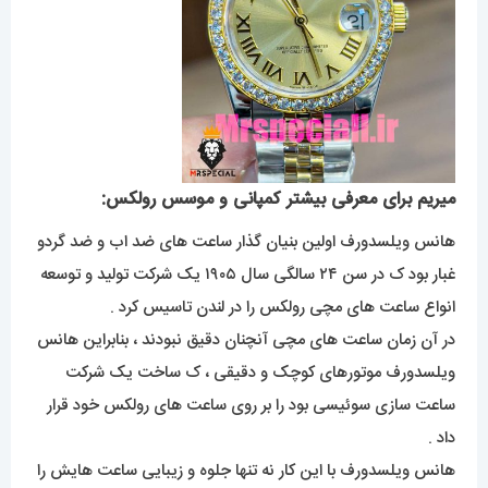
میریم برای معرفی بیشتر کمپانی و موسس رولکس:
هانس ویلسدورف اولین بنیان گذار ساعت های ضد اب و ضد گردو
غبار بود ک در سن ۲۴ سالگی سال ۱۹۰۵ یک شرکت تولید و توسعه
انواع ساعت های مچی رولکس را در لندن تاسیس کرد .
در آن زمان ساعت های مچی آنچنان دقیق نبودند ، بنابراین هانس
ویلسدورف موتورهای کوچک و دقیقی ، ک ساخت یک شرکت
ساعت سازی سوئیسی بود را بر روی ساعت های رولکس خود قرار
داد .
هانس ویلسدورف با این کار نه تنها جلوه و زیبایی ساعت هایش را