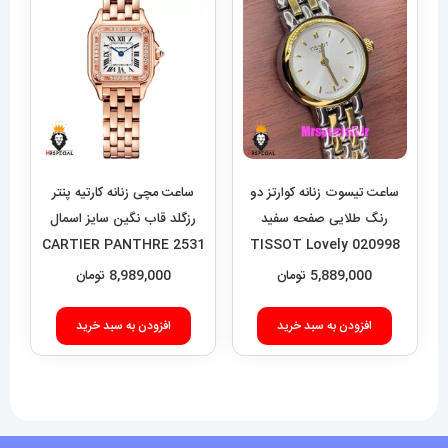
می
می
باشد.
باشد.
گزینه
گزینه
ها
ها
ممکن
ممکن
است
است
در
در
ساعت تیسوت زنانه کوارتز دو
ساعت مچی زنانه کارتیه پنتر
صفحه
صفحه
رنگ طلایی صفحه سفید
رزگلد قاب نگین سایز اسمال
CARTIER PANTHRE 2531
020998 TISSOT Lovely
محصول
محصول
5,889,000
تومان
8,989,000
تومان
انتخاب
انتخاب
شوند
شوند
افزودن به سبد خرید
افزودن به سبد خرید