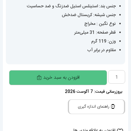
جنس بند: استینلس استیل ضدزنگ و ضد حساسیت
جنس شیشه: کریستال ضدخش
نوع نگین : مخراج
قطر صفحه: 31 میلی‌متر
وزن: 119 گرم
مقاوم در برابر آب
ساعت
افزودن به سبد خرید
رولکس
زنانه
بروزرسانی قیمت: 7 آگوست 2026
مدل
راهنمای اندازه گیری
دیت
جاست
اتوماتیک
افزودن به علاقه مندی ها