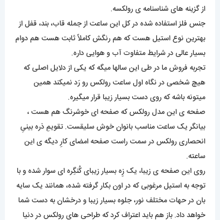
از گزینه های شناسنامه ی رولکسه.
جنس فلز استفاده شده در کل این ساعت از جمله قاب، بند، قفل از
بهترین نوع استیل هست که هم رنگش کاملاً ثابت هست هم دوام
بسیار عالی در شرایط متفاوت آب و هوایی داره.
تجربه فروش ما در طی این سالها میگه که یکی از دلایل اصلی که
هیچ شخصی در نگاه اول ساعت رولکس رو رَد نمیکند همین
میتونه باشه که روی دست بسیار زیبا قرار میگیره.
صفحه ی این مدل رولکس که صفحه ای خوشرنگ هم هست ،
بیانگر یک ساعت مناسب بانوان خوش سلیقست. تقویمِ ذره بینیِ
انحصاری رولکس در سمت راست صفحه امضای کارِ دیگه ی این
ساعته.
روی این صفحه ی زیبا، یک زِه بسیار زیبای کُنگِره ای سوار شده و با
توجه به استیل مرغوبی که در اون بکار گرفته شده، همانند یک سایه
بان در حهات مختلف نور، جلوه بسیار زیبا و درخشان به دست شما
خواهد داد. باز هم باید اعتراف کرد که طراحی های رولکس در دنیا