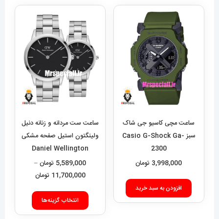
ساعت مچی کاسیو جی شاک
ساعت ست مردانه و زنانه دنیل
سبز Casio G-Shock Ga-
ولینگتون استیل صفحه مشکی
Daniel Wellington
2300
020551
3,998,000
تومان
5,589,000
تومان
–
محدوده
11,700,000
تومان
قیمت:
افزودن به سبد خرید
این
9,000
انتخاب گزینه‌ها
محصول
تا