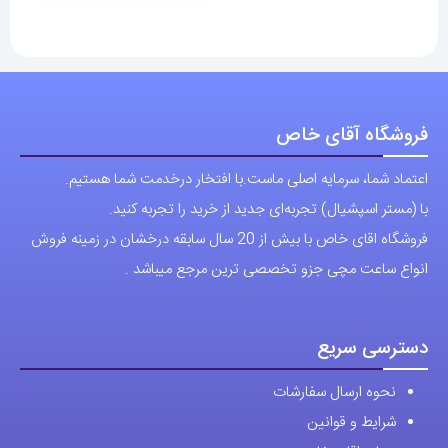
دارای
11,700,000 تومان
انواع
مختلفی
می
باشد.
فروشگاه آقای خاص
گزینه
اعتماد شما، سرمایه اصلی ماست.با افتخار درخدمت شما هستیم.
ها
با (مستر اسپشیال) تجربه‌ای جدید از خرید را تجربه کنید.
ممکن
فروشگاه اقای خاص با بیش از 20 سال سابقه درخشان در زمینه فروش
است
انواع ساعت مچی جزو تخصصی ترین مرجع میباشد .
در
صفحه
محصول
دسترسی سریع
انتخاب
نحوه ارسال سفارشات
شوند
شرایط و قوانین