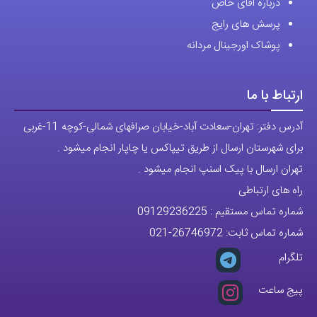
درباره اقای خاص
پرسش های رایج
پوشاک اورجینال مردانه
ارتباط با ما
آدرس دفتر: تهران-سعادت آباد-خیابان صرافهای شمالی-کوچه 11-غربی
برای شهرستان ارسال از طریق تیپاکس یا چاپار انجام میشود .
تهران ارسال با پیک اسنپ انجام میشود .
راه های ارتباطی
شماره تماس مستقیم :
09129236225
شماره تماس ثابت:
26746972
-021
تلگرام
پیج ساعت