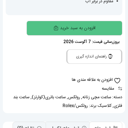
مقاوم در برابر آب
ساعت
افزودن به سبد خرید
زنانه
رولکس
بروزرسانی قیمت: 7 آگوست 2026
دیت
راهنمای اندازه گیری
جاست
دورنگ
طلایی
افزودن به علاقه مندی ها
نگین
مقایسه
دار
دسته:
ساعت مچی زنانه
,
رولکس
,
ساعت باتری(کوارتز)
,
ساعت بند
صفحه
فلزی
,
کلاسیک
برند:
رولکس/Rolex
سفید
صدف
01481