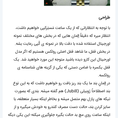
طراحی
با توجه به انتظاراتی که از یک ساعت مَستِرکپی خواهیم داشت،
انتظار میره که دقیقاً اِلِمان هایی که در بخش های مختلف نمونه
اورجینال استفاده شده با دقت بالا در نمونه ی کُپی رعایت بشه.
در بخش قفل، ما شاهد قفل اصلی رولکس هستیم که اگر مدل
اورحینال این کارو دیده باشید متوجه این مورد خواهید شد. یک
قفل یکسره با ضامن دستی که یکی از گزینه های شناسنامه ی
رولکسه.
در اِلِمانِ بند ما یک بند ریز بافت رو خواهیم داشت که به این نوع
بند اصطلاحاً ژوبیلی (Jubill) هم گفته میشه. بندی که بصورت
تیکه های پازل بهم متصل میشه و بخاطر اینکه بسیار منعطفه، با
سایز کردن بند، حالت دست مصرف کنندرو به خودش میگیره و از
اینکه ساعت روی مچ بد حالت بگیره جلوگیری میکنه؛ این یکی دیگه