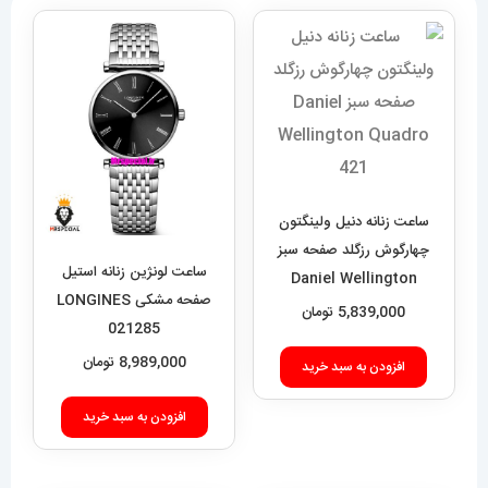
ساعت زنانه دنیل ولینگتون
چهارگوش رزگلد صفحه سبز
ساعت لونژین زنانه استیل
Daniel Wellington
صفحه مشکی LONGINES
Quadro 421
5,839,000
تومان
021285
8,989,000
تومان
افزودن به سبد خرید
افزودن به سبد خرید