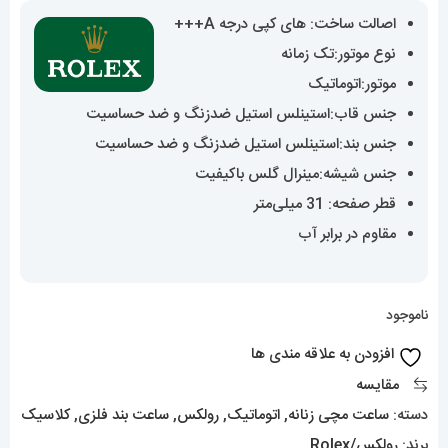
اصالت ساخت: های کپی درجه A+++
نوع موتور:تک زمانه
موتور:اتوماتیک
جنس قاب:استینلس استیل ضدزنگ و ضد حساسیت
جنس بند:استینلس استیل ضدزنگ و ضد حساسیت
جنس شیشه:مینرال گلس باکیفیت
قطر صفحه: 31 میلی‌متر
مقاوم در برابر آب
ناموجود
افزودن به علاقه مندی ها
مقایسه
دسته:
ساعت مچی زنانه
,
اتوماتیک
,
رولکس
,
ساعت بند فلزی
,
کلاسیک
برند:
رولکس/Rolex