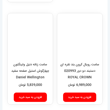
9,000
انتخاب گزینه‌ها
محصول
تا
دارای
13,100,000 تومان
انواع
مختلفی
می
باشد.
گزینه
ها
ممکن
است
ساعت رویال کرون بند نقره ای
ساعت زنانه دنیل ولینگتون
دستبند دو دور 020993
چهارگوش استیل صفحه سفید
در
Daniel Wellington
ROYAL CROWN
صفحه
Quadro 422
6,989,000
تومان
5,839,000
تومان
محصول
انتخاب
افزودن به سبد خرید
افزودن به سبد خرید
شوند