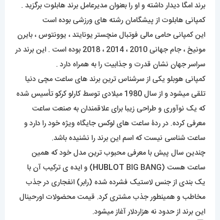
برند امگا دیدار داشته و او را بعنوان مدیرعامل برند هابلوت برگزید .
کمپانی هابلوت از پیشگامان رشته های ورزشی بوده است
این کمپانی حامی مالی فوتبال منچستر یونایتد ، یوونتوس ، بایرن
مونیخ ، جام جهانی 2010 ، 2014 ، 2018 بوده است . این برند در
سراسر جهان نشان قدرت و جذابیت را به همراه دارد .
کمپانی هوبلو یکی از سرشناس ترین برند های ساعت مچی دنیا
تلقی میشود و از سال 1980 میلادی توسط کارلو کرکو تأسیس شده
که یک نوآوری و طراحی زیبا برای علاقمندان به صنعت ساعت
معرفی کرده. در ردۀ ساعت های لوکس جایگاه ویژه خود را دارد و
ساعت شناسی نیست که اسم این برند را نشنیده باشد.
چندین سال پیش با معرفی محبوب ترین مدل خود که همین
ساعت هست (
HUBLOT
BIG BANG) و ایده ی ترکیب آن با
یک بندی از جنس لاستیک فشرده شده (رابر) انفجاری در جذب
مخاطب و همینطور جذب مشتری کرد. قیمت محضولات اورحینال
این برند از حدود نه هزاردلار آغاز میشود.