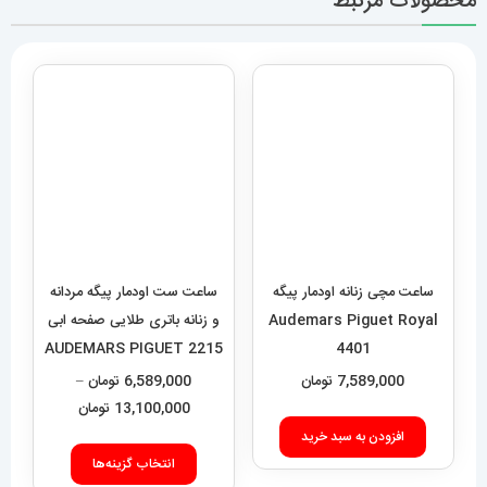
محصولات مرتبط
ساعت مچی زنانه اودمار پیگه
Audemars Piguet Royal
ساعت ست اودمار پیگه مردانه
4401
و زنانه باتری طلایی صفحه ابی
7,589,000
تومان
2215 AUDEMARS PIGUET
ROYAL
6,589,000
تومان
–
افزودن به سبد خرید
محدوده
13,100,000
تومان
قیمت:
این