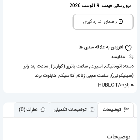
زنانه
بروزرسانی قیمت: 9 آگوست 2026
هابلوت
راهنمای اندازه گیری
اتوماتیک
فول
نگین
افزودن به علاقه مندی ها
HUBLOT
مقایسه
BIG
دسته:
اتوماتیک
,
اسپرت
,
ساعت باتری(کوارتز)
,
ساعت بند رابر
BANG
(سیلیکونی)
,
ساعت مچی زنانه
,
کلاسیک
,
هابلوت
برند:
01276
هابلوت/HUBLOT
عدد
توضیحات
توضیحات تکمیلی
نظرات (0)
توضیحات