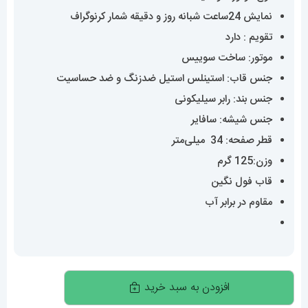
نمایش 24ساعت شبانه روز و دقیقه شمار کرنوگراف
تقویم : دارد
موتور: ساخت سوییس
جنس قاب: استینلس استیل ضدزنگ و ضد حساسیت
جنس بند: رابر سیلیکونی
جنس شیشه: سافایر
قطر صفحه: 34 میلی‌متر
وزن:125 گرم
قاب فول نگین
مقاوم در برابر آب
ساعت
افزودن به سبد خرید
مچی