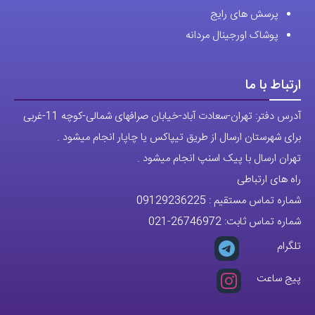
درباره اقای خاص
پرسش های رایج
پوشاک اورجینال مردانه
ارتباط با ما
آدرس دفتر: تهران-سعادت آباد-خیابان صرافهای شمالی-کوچه 11-غربی
برای شهرستان ارسال از طریق تیپاکس یا چاپار انجام میشود .
تهران ارسال با پیک اسنپ انجام میشود .
راه های ارتباطی
شماره تماس مستقیم :
09129236225
شماره تماس ثابت:
26746972
-021
تلگرام
پیج ساعت