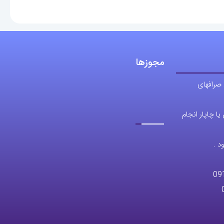
مجوزها
 صرافهای
ا چاپار انجام
د .
09