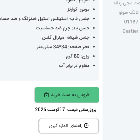
تقویم : ندارد
موتور: کوارتز
جنس قاب: استینلس استیل ضدزنگ و ضد حسا
جنس بند: چرم ضد حساسیت
جنس شیشه: مینرال گلس
قطر صفحه: 34*34 میلی‌متر
وزن: 80 گرم
مقاوم در برابر آب
ساعت
افزودن به سبد خرید
مچی
زنانه
بروزرسانی قیمت: 7 آگوست 2026
کارتیه
راهنمای اندازه گیری
تانک
سولو