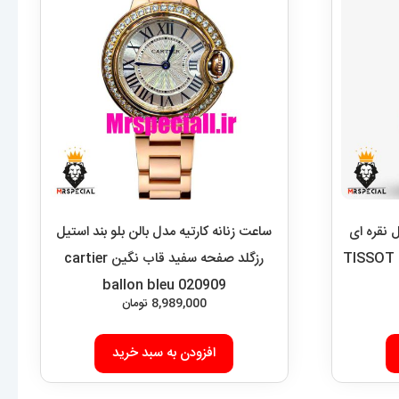
 نقره ای
ساعت زنانه کارتیه مدل بالن بلو بند استیل
رزگلد صفحه سفید قاب نگین cartier
ballon bleu 020909
8,989,000
تومان
افزودن به سبد خرید