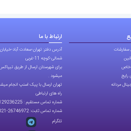
ع
ارتباط با ما
 سفارشات
آدرس دفتر: تهران-سعادت آباد-خیابان
نین
شمالی-کوچه 11-غربی
ی خاص
برای شهرستان ارسال از طریق تیپاکس ی
رایج
میشود .
نال مردانه
تهران ارسال با پیک اسنپ انجام میشو
راه های ارتباطی
شماره تماس مستقیم :
129236225
شماره تماس ثابت:
26746972
-021
تلگرام