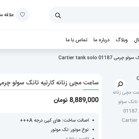
علاقه م
ل
وبلاگ
درباره ما
تماس با ما
01 Cartier tank solo
ساعت مچی زنانه کارتیه تانک سولو چرمی 01187 tier tank solo
8,889,000
تومان
اصالت ساخت: های کپی درجه A+++
نوع موتور: تک موتور