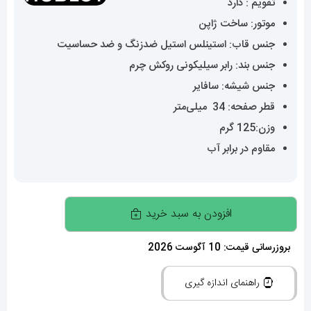
تقویم : دارد
موتور: ساخت ژاپن
جنس قاب: استینلس استیل ضدزنگ و ضد حساسیت
جنس بند: رابر سیلیکونی روکش چرم
جنس شیشه: سافایر
قطر صفحه: 34 میلی‌متر
وزن:125 گرم
مقاوم در برابر آب
ساعت
افزودن به سبد خرید
مچی
زنانه
بروزرسانی قیمت: 10 آگوست 2026
هابلوت
راهنمای اندازه گیری
اتوماتیک
بند