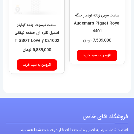
ساعت مچی زنانه اودمار پیگه
Audemars Piguet Royal
ساعت تیسوت زنانه کوارتز
4401
استیل نقره ای صفحه تیفانی
7,589,000
تومان
021002 TISSOT Lovely
5,889,000
تومان
افزودن به سبد خرید
افزودن به سبد خرید
فروشگاه آقای خاص
اعتماد شما، سرمایه اصلی ماست.با افتخار درخدمت شما هستیم.