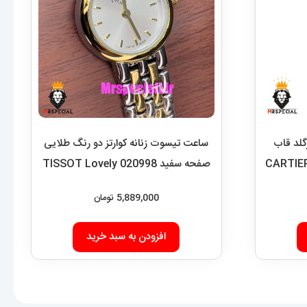
گلد قاب
ساعت تیسوت زنانه کوارتز دو رنگ طلایی
CARTIER PANTH
صفحه سفید 020998 TISSOT Lovely
5,889,000
تومان
افزودن به سبد خرید