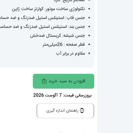
نشانگر تاریخ: دارد
نکنولوژی ساخت موتور: کوارتز ساخت ژاپن
جنس قاب: استینلس استیل ضدزنگ و ضد حسا
جنس بند: استینلس استیل ضدزنگ و ضد حساس
جنس شیشه: کریستال ضدخش
قطر صفحه : 26میلی‌متر
مقاوم در برابر آب
ساعتمچی
افزودن به سبد خرید
زنانه
رولکس
بروزرسانی قیمت: 7 آگوست 2026
دیت
راهنمای اندازه گیری
جاست
کوارتز
سایز