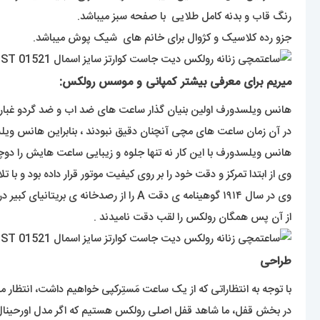
رنگ قاب و بدنه کامل طلایی با صفحه سبز میباشد.
جزو رده کلاسیک و کژوال برای خانم های شیک پوش میباشد.
میریم برای معرفی بیشتر کمپانی و موسس رولکس:
هانس ویلسدورف اولین بنیان گذار ساعت های ضد اب و ضد گردو غبار بود ک در سن ۲۴ سالگی سال ۱۹۰۵ یک شرکت تولید و توسعه انواع ساعت های مچی 
در آن زمان ساعت های مچی آنچنان دقیق نبودند ، بنابراین هانس و
هانس ویلسدورف با این کار نه تنها جلوه و زیبایی ساعت هایش را دوچند
وی از ابتدا تمرکز و دقت خود را بر روی کیفیت موتور قرار داده بود و با تلاش های مستمر در سال ۱۹۱۰ گواهینامه ی دقت کرونومتریک ر
وی در سال ۱۹۱۴ گوهینامه ی دقت A را از رصدخانه ی بریتانیای کبیر دریافت کرد .
از آن پس همگان رولکس را لقب دقت نامیدند .
طراحی
با توجه به انتظاراتی که از یک ساعت مَستِرکپی خواهیم داشت، انتظار می
در بخش قفل، ما شاهد قفل اصلی رولکس هستیم که اگر مدل اورحینال ا