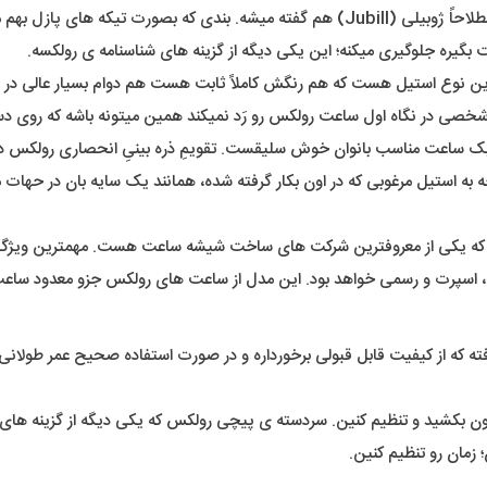
در اِلِمانِ بند ما یک بند ریز بافت رو خواهیم داشت که به این نوع بند اصطلاحاً ژوبیلی (Jubill)
گیره جلوگیری میکنه؛ این یکی دیگه از گزینه های شناسنامه ی رولکسه.
ترین نوع استیل هست که هم رنگش کاملاً ثابت هست هم دوام بسیار عالی در 
خصی در نگاه اول ساعت رولکس رو رَد نمیکند همین میتونه باشه که روی دست 
ساعت مناسب بانوان خوش سلیقست. تقویمِ ذره بینیِ انحصاری رولکس در 
وجه به استیل مرغوبی که در اون بکار گرفته شده، همانند یک سایه بان در حهات
ه یکی از معروفترین شرکت های ساخت شیشه ساعت هست. مهمترین ویژگ
مره، اسپرت و رسمی خواهد بود. این مدل از ساعت های رولکس جزو معدود ساعت
رفته که از کیفیت قابل قبولی برخورداره و در صورت استفاده صحیح عمر طولانی
رون بکشید و تنظیم کنین. سردسته ی پیچی رولکس که یکی دیگه از گزینه های 
زمان رو تنظیم کنین.