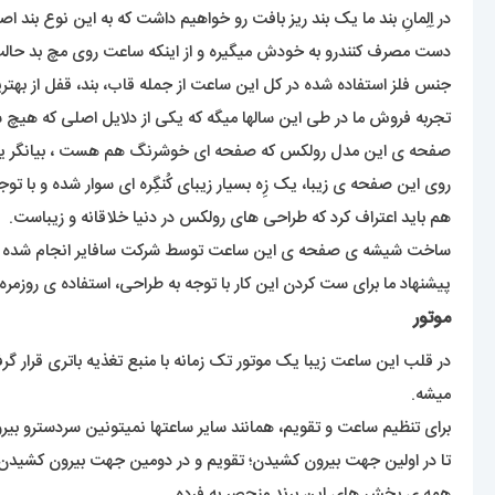
دست مصرف کنندرو به خودش میگیره و از اینکه ساعت روی مچ بد حالت ب
جنس فلز استفاده شده در کل این ساعت از جمله قاب، بند، قفل از به
تجربه فروش ما در طی این سالها میگه که یکی از دلایل اصلی که هیچ ش
صفحه ی این مدل رولکس که صفحه ای خوشرنگ هم هست ، بیانگر یک 
روی این صفحه ی زیبا، یک زِه بسیار زیبای کُنگِره ای سوار شده و با ت
هم باید اعتراف کرد که طراحی های رولکس در دنیا خلاقانه و زیباست.
ساخت شیشه ی صفحه ی این ساعت توسط شرکت سافایر انجام شده ک
پیشنهاد ما برای ست کردن این کار با توجه به طراحی، استفاده ی روز
موتور
در قلب این ساعت زیبا یک موتور تک زمانه با منبع تغذیه باتری قرار گ
میشه.
برای تنظیم ساعت و تقویم، همانند سایر ساعتها نمیتونین سردسترو بی
تا در اولین جهت بیرون کشیدن؛ تقویم و در دومین جهت بیرون کشیدن؛ 
همه ی بخش های این برند منحصر به فرده.