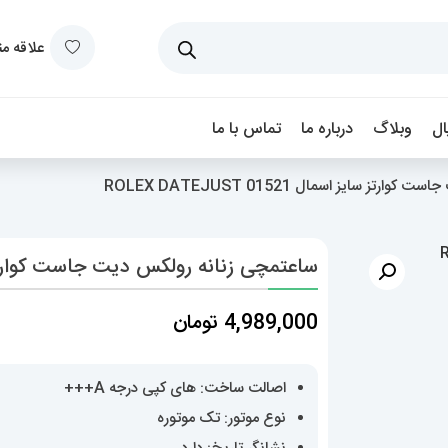
علاقه م
ل
وبلاگ
درباره ما
تماس با ما
 سایز اسمال 01521 ROLEX DATEJUST
ساعتمچی زنانه رولکس دیت جاست کوارتز سایز اسمال 21
4,989,000
تومان
اصالت ساخت: های کپی درجه A+++
نوع موتور: تک موتوره