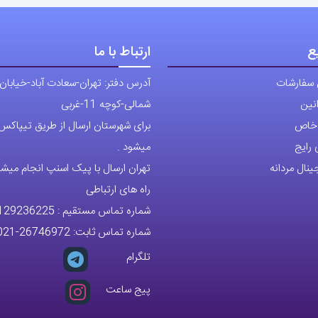
ع
ارتباط با ما
 سفارشات
آدرس دفتر: تهران-سعادت آباد-خیابان
نین
شمالی-کوچه 11-غربی
ی خاص
برای شهرستان ارسال از طریق تیپاکس ی
رایج
میشود .
نال مردانه
تهران ارسال با پیک اسنپ انجام میشو
راه های ارتباطی
شماره تماس مستقیم :
129236225
شماره تماس ثابت:
26746972
-021
تلگرام
پیج ساعت