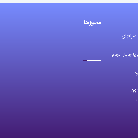
مجوزها
 صرافهای
ا چاپار انجام
د .
09