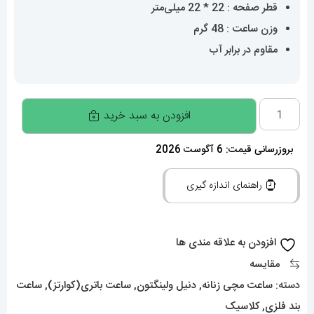
قطر صفحه : 22 * 22 میلی‌متر
وزن ساعت : 48 گرم
مقاوم در برابر آب
ساعت
افزودن به سبد خرید
دنیل
ولینگتون
بروزرسانی قیمت: 6 آگوست 2026
زنانه
راهنمای اندازه گیری
مربع
دورنگ
طلایی
افزودن به علاقه مندی ها
Daniel
مقایسه
Wellington
دسته:
ساعت مچی زنانه
,
دنیل ولینگتون
,
ساعت باتری(کوارتز)
,
ساعت
020361
بند فلزی
,
کلاسیک