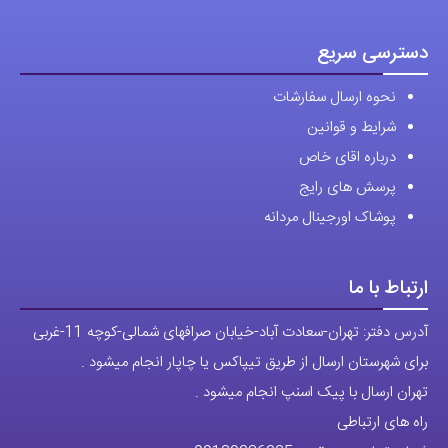
انواع ساعت مچی جزو تخصصی ترین مرجع میباشد .
در
صفحه
محصول
دسترسی سریع
انتخاب
نحوه ارسال سفارشات
شوند
شرایط و قوانین
درباره اقای خاص
پرسش های رایج
پوشاک اورجینال مردانه
ارتباط با ما
آدرس دفتر: تهران-سعادت آباد-خیابان صرافهای شمالی-کوچه 11-غربی
برای شهرستان ارسال از طریق تیپاکس یا چاپار انجام میشود .
تهران ارسال با پیک اسنپ انجام میشود .