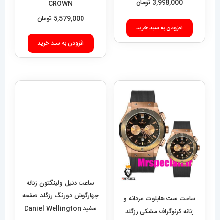
ساعت مچی کاسیو جی شاک
ساعت رویال کرون بند نقره ای
سورمه ای Casio G-Shock
تک دور 020994 ROYAL
CROWN
Ga-2300
3,998,000
تومان
5,579,000
تومان
افزودن به سبد خرید
افزودن به سبد خرید
ساعت دنیل ولینگتون زنانه
چهارگوش دورنگ رزگلد صفحه