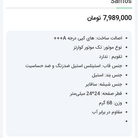
Santos
7,989,000
تومان
اصالت ساخت: های کپی درجه A+++
نوع موتور: تک موتور کوارتز
تقویم : ندارد
جنس قاب: استینلس استیل ضدزنگ و ضد حساسیت
جنس بند: استیل
جنس شیشه: سافایر
قطر صفحه: 24*24 میلی‌متر
وزن: 68 گرم
مقاوم در برابر آب