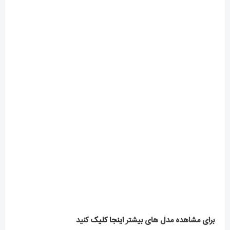
محصولات مرتبط
ساعت زنانه دنیل ولینگتون
چهارگوش رزگلد صفحه سبز
ساعت زنانه کارتیه مدل بالن بلو
Daniel Wellington
بند استیل رزگلد صفحه سفید
Quadro 421
5,839,000
تومان
قاب نگین cartier ballon