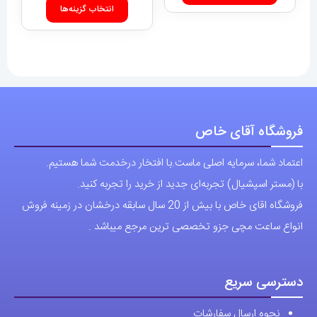
انتخاب
نحوه ارسال سفارشات
شوند
شرایط و قوانین
درباره اقای خاص
پرسش های رایج
پوشاک اورجینال مردانه
ارتباط با ما
آدرس دفتر: تهران-سعادت آباد-خیابان صرافهای شمالی-کوچه 11-غربی
برای شهرستان ارسال از طریق تیپاکس یا چاپار انجام میشود .
تهران ارسال با پیک اسنپ انجام میشود .
راه های ارتباطی
شماره تماس مستقیم :
09129236225
شماره تماس ثابت:
26746972
-021