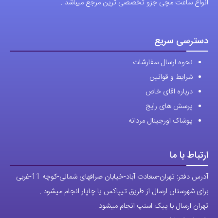
انواع ساعت مچی جزو تخصصی ترین مرجع میباشد .
در
صفحه
محصول
دسترسی سریع
انتخاب
نحوه ارسال سفارشات
شوند
شرایط و قوانین
درباره اقای خاص
پرسش های رایج
پوشاک اورجینال مردانه
ارتباط با ما
آدرس دفتر: تهران-سعادت آباد-خیابان صرافهای شمالی-کوچه 11-غربی
برای شهرستان ارسال از طریق تیپاکس یا چاپار انجام میشود .
تهران ارسال با پیک اسنپ انجام میشود .