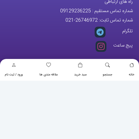
راه های ارتباطی
شماره تماس مستقیم :
09129236225
شماره تماس ثابت:
26746972
-021
تلگرام
پیج ساعت
مجوزها
خانه
جستجو
سبد خرید
علاقه مندی ها
ورود / ثبت نام
تمام حقوق مادی و معنوی این وبسایت متعلق به فروشگاه آقای خاص می
باشد.