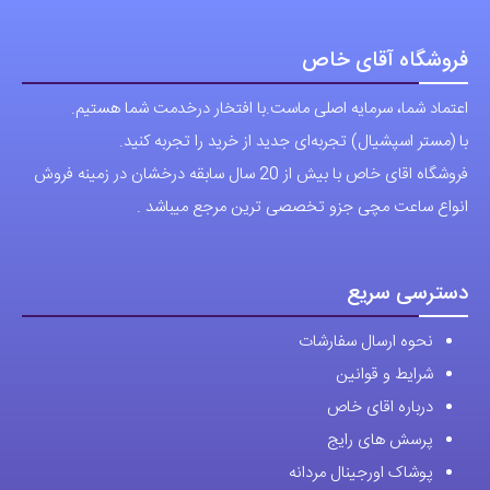
می
باشد.
فروشگاه آقای خاص
گزینه
اعتماد شما، سرمایه اصلی ماست.با افتخار درخدمت شما هستیم.
ها
با (مستر اسپشیال) تجربه‌ای جدید از خرید را تجربه کنید.
ممکن
فروشگاه اقای خاص با بیش از 20 سال سابقه درخشان در زمینه فروش
است
انواع ساعت مچی جزو تخصصی ترین مرجع میباشد .
در
صفحه
محصول
دسترسی سریع
انتخاب
نحوه ارسال سفارشات
شوند
شرایط و قوانین
درباره اقای خاص
پرسش های رایج
پوشاک اورجینال مردانه