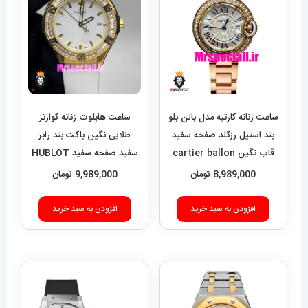
ساعت زنانه کارتیه مدل بالن بلو
ساعت هابلوت زنانه کوارتز
بند استیل رزگلد صفحه سفید
طلایی نگین باگت بند رابر
قاب نگین cartier ballon
سفید صفحه سفید HUBLOT
BIG BANG 020992
bleu 020909
8,989,000
تومان
9,989,000
تومان
افزودن به سبد خرید
افزودن به سبد خرید