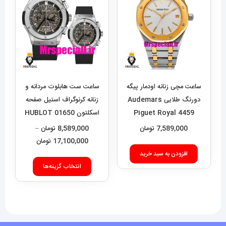
ساعت مچی زنانه اودمار پیگه
ساعت ست هابلوت مردانه و
دورنگ طلایی Audemars
زنانه کرنوگراف استیل صفحه
Piguet Royal 4459
اسکلتون 01650 HUBLOT
BIG BANG
7,589,000
تومان
8,589,000
تومان
–
محدوده
17,100,000
تومان
قیمت:
افزودن به سبد خرید
این
9,000
انتخاب گزینه‌ها
محصول
تا
دارای
17,100,000 تومان
انواع
مختلفی