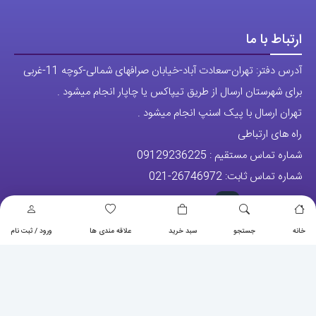
ارتباط با ما
آدرس دفتر: تهران-سعادت آباد-خیابان صرافهای شمالی-کوچه 11-غربی
برای شهرستان ارسال از طریق تیپاکس یا چاپار انجام میشود .
تهران ارسال با پیک اسنپ انجام میشود .
راه های ارتباطی
شماره تماس مستقیم :
09129236225
شماره تماس ثابت:
26746972
-021
تلگرام
پیج ساعت
خانه
جستجو
سبد خرید
علاقه مندی ها
ورود / ثبت نام
مجوزها