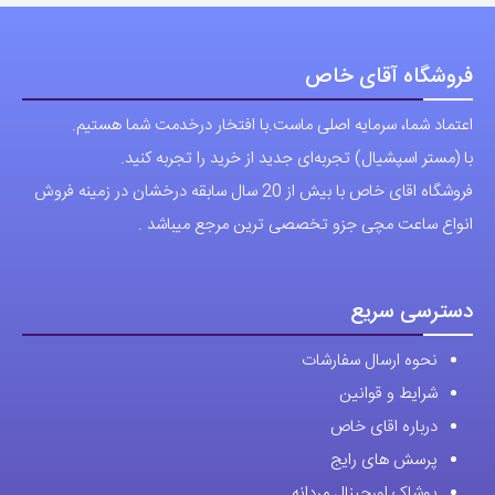
می
می
باشد.
باشد.
فروشگاه آقای خاص
گزینه
گزینه
اعتماد شما، سرمایه اصلی ماست.با افتخار درخدمت شما هستیم.
ها
ها
با (مستر اسپشیال) تجربه‌ای جدید از خرید را تجربه کنید.
ممکن
ممکن
فروشگاه اقای خاص با بیش از 20 سال سابقه درخشان در زمینه فروش
است
است
انواع ساعت مچی جزو تخصصی ترین مرجع میباشد .
در
در
صفحه
صفحه
محصول
محصول
دسترسی سریع
انتخاب
انتخاب
نحوه ارسال سفارشات
شوند
شوند
شرایط و قوانین
درباره اقای خاص
پرسش های رایج
پوشاک اورجینال مردانه