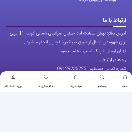
ارتباط با ما
آدرس دفتر: تهران-سعادت آباد-خیابان صرافهای شمالی-کوچه 11-غربی
برای شهرستان ارسال از طریق تیپاکس یا چاپار انجام میشود .
تهران ارسال با پیک اسنپ انجام میشود .
راه های ارتباطی
شماره تماس مستقیم :
09129236225
شماره تماس ثابت:
26746972
-021
خانه
جستجو
سبد خرید
علاقه مندی ها
ورود / ثبت نام
تلگرام
پیج ساعت
مجوزها