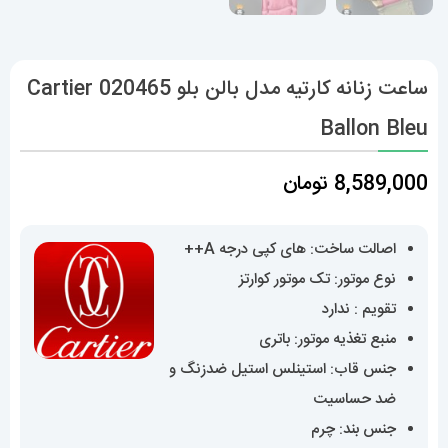
ساعت زنانه کارتیه مدل بالن بلو 020465 Cartier
Ballon Bleu
8,589,000
تومان
اصالت ساخت: های کپی درجه A++
نوع موتور: تک موتور کوارتز
تقویم : ندارد
منبع تغذیه موتور: باتری
جنس قاب: استینلس استیل ضدزنگ و
ضد حساسیت
جنس بند: چرم