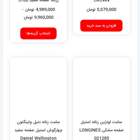
مختلفی
می
باشد.
گزینه
ها
ممکن
است
ساعت زنانه دنیل ولینگتون
چهارگوش استیل صفحه سفید
در
ساعت لونژین زنانه استیل
Daniel Wellington
صفحه
صفحه مشکی LONGINES
Quadro 422
5,839,000
تومان
021285
محصول
8,989,000
تومان
انتخاب
افزودن به سبد خرید
شوند
افزودن به سبد خرید