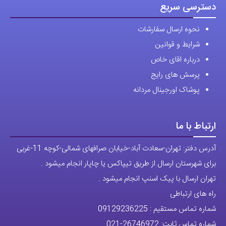
پوشاک اورجینال مردانه
ارتباط با ما
آدرس دفتر: تهران-سعادت آباد-خیابان صرافهای شمالی-کوچه 11-غربی
برای شهرستان ارسال از طریق تیپاکس یا چاپار انجام میشود .
تهران ارسال با پیک اسنپ انجام میشود .
راه های ارتباطی
شماره تماس مستقیم :
09129236225
شماره تماس ثابت:
26746972
-021
تلگرام
پیج ساعت
مجوزها