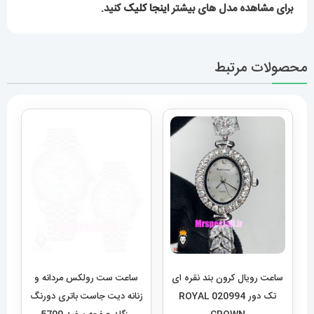
ساعت رویال کرون بند نقره ای
ساعت ست رولکس مردانه و
تک دور 020994 ROYAL
زنانه دیت جاست باتری دورنگ
CROWN
رزگلد صفحه سفید 5700
Rolex Date just
5,579,000
تومان
4,989,000
تومان
–
محدوده
9,960,000
تومان
قیمت:
افزودن به سبد خرید
این
989,000
انتخاب گزینه‌ها
محصول
تا
دارای
9,960,000 تومان
انواع