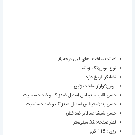
اصالت ساخت: های کپی درجه A+++
نوع موتور:تک زمانه
نشانگر تاریخ:دارد
موتور:کوارتز ساخت ژاپن
جنس قاب:استینلس استیل ضدزنگ و ضد حساسیت
جنس بند:استینلس استیل ضدزنگ و ضد حساسیت
جنس شیشه:سافایر ضدخش
قطر صفحه: 32 میلی‌متر
وزن : 115 گرم
مقاوم در برابر آب
ساعت زنانه اودمارپیگه از جذاب ترین مدل های
خانواده‌ی مشهور اودمار پیگه با بیشترین طرفدار در
دنیا می‌باشد.نوع موتور این ساعت تک موتوره کوارتز
می باشد ک انرژی خود را از باتری تامین میکند .جنس
بند نیز استینلس استیل ضد حساسیت و ضد زنگ