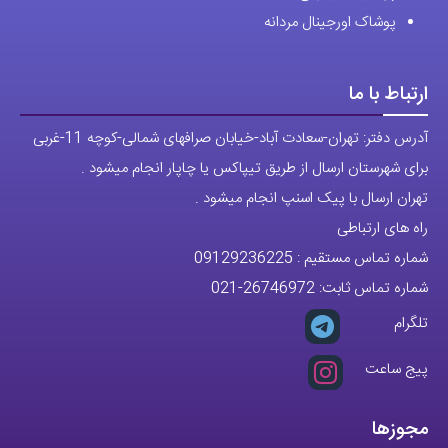
راه های ارتباطی
شماره تماس مستقیم :
09129236225
شماره تماس ثابت:
26746972
-021
تلگرام
پیج ساعت
مجوزها
تمام حقوق مادی و معنوی این وبسایت متعلق به فروشگاه آقای خاص می
باشد.