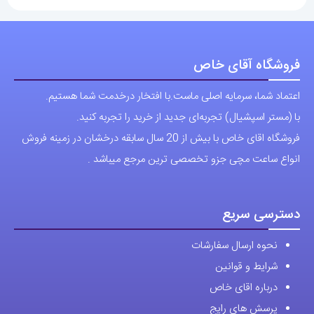
انواع ساعت مچی جزو تخصصی ترین مرجع میباشد .
دسترسی سریع
نحوه ارسال سفارشات
شرایط و قوانین
درباره اقای خاص
پرسش های رایج
پوشاک اورجینال مردانه
ارتباط با ما
آدرس دفتر: تهران-سعادت آباد-خیابان صرافهای شمالی-کوچه 11-غربی
برای شهرستان ارسال از طریق تیپاکس یا چاپار انجام میشود .
تهران ارسال با پیک اسنپ انجام میشود .