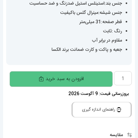
جنس بند:استینلس استیل ضدزنگ و ضد حساسیت
جنس شیشه:مینرال گلس باکیفیت
قطر صفحه:31 میلی‌متر
رنگ :ثابت
مقاوم در برابر آب
جعبه و پاکت و کارت ضمانت برند الکسا
ساعت
افزودن به سبد خرید
زنانه
اورجینال
بروزرسانی قیمت: 9 آگوست 2026
برند
راهنمای اندازه گیری
الکسا
020284
ALEXA
مقایسه