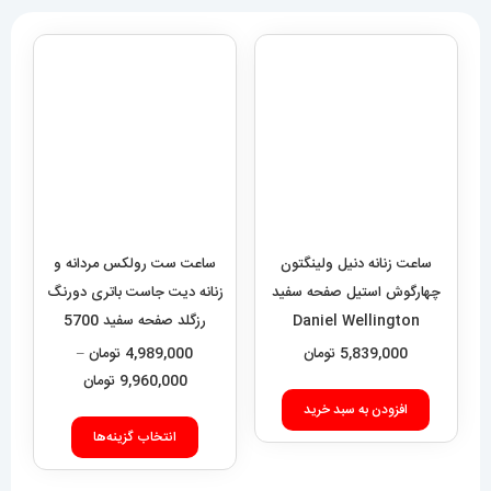
ساعت زنانه دنیل ولینگتون
ساعت ست رولکس مردانه و
چهارگوش استیل صفحه سفید
زنانه دیت جاست باتری دورنگ
Daniel Wellington
رزگلد صفحه سفید 5700
Rolex Date just
Quadro 422
5,839,000
تومان
4,989,000
تومان
–
محدوده
9,960,000
تومان
قیمت:
افزودن به سبد خرید
این
989,000
انتخاب گزینه‌ها
محصول
تا
دارای
9,960,000 تومان
انواع
مختلفی
می
باشد.
گزینه
ها
ممکن