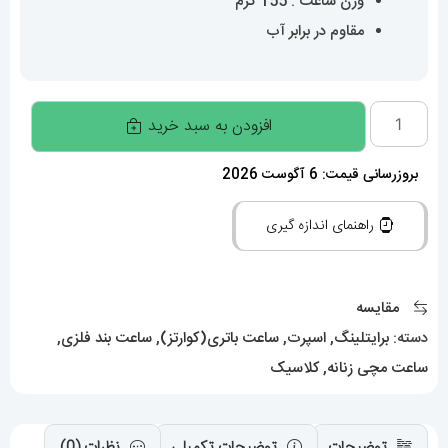
وزن ساعت : 155 گرم
مقاوم در برابر آب
ساعت
افزودن به سبد خرید
زنانه
برایتلینگ
بروزرسانی قیمت: 6 آگوست 2026
BREITLING
راهنمای اندازه گیری
CHRONOMAT
020180
عدد
مقایسه
دسته:
برایتلینگ
,
اسپرت
,
ساعت باتری(کوارتز)
,
ساعت بند فلزی
,
ساعت مچی زنانه
,
کلاسیک
توضیحات
توضیحات تکمیلی
نظرات (0)