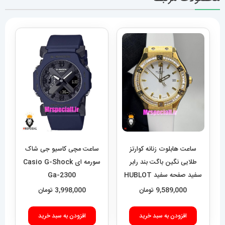
ساعت هابلوت زنانه کوارتز
ساعت مچی کاسیو جی شاک
طلایی نگین باگت بند رابر
سورمه ای Casio G-Shock
سفید صفحه سفید HUBLOT
Ga-2300
BIG BANG 020992
9,589,000
تومان
3,998,000
تومان
افزودن به سبد خرید
افزودن به سبد خرید