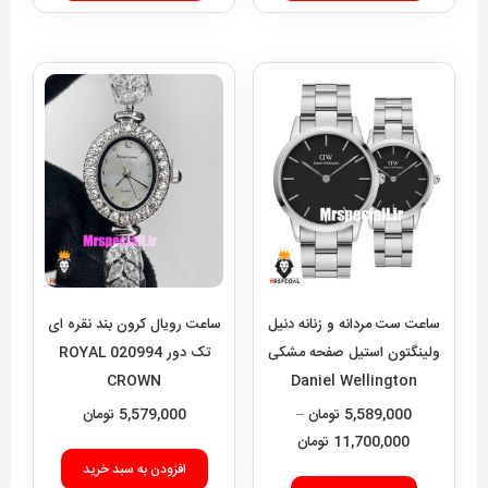
ساعت ست مردانه و زنانه دنیل
ساعت رویال کرون بند نقره ای
ولینگتون استیل صفحه مشکی
تک دور 020994 ROYAL
CROWN
Daniel Wellington
020551
5,589,000
تومان
–
5,579,000
تومان
محدوده
11,700,000
تومان
قیمت:
افزودن به سبد خرید
این