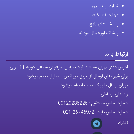
شرایط و قوانین
درباره اقای خاص
پرسش های رایج
پوشاک اورجینال مردانه
ارتباط با ما
آدرس دفتر: تهران-سعادت آباد-خیابان صرافهای شمالی-کوچه 11-غربی
برای شهرستان ارسال از طریق تیپاکس یا چاپار انجام میشود .
تهران ارسال با پیک اسنپ انجام میشود .
راه های ارتباطی
شماره تماس مستقیم :
09129236225
شماره تماس ثابت:
26746972
-021
تلگرام