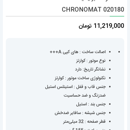
CHRONOMAT 020180
11,219,000
تومان
اصالت ساخت : های کپی A+++
نوع موتور : کوارتز
نشانگر تاریخ: دارد
نکنولوژی ساخت موتور : کوارتز
جنس قاب و قفل : استینلس استیل
ضدزنگ و ضد حساسیت
جنس بند : استیل
جنس شیشه : سافایر ضدخش
قطر صفحه : 32 میلی‌متر