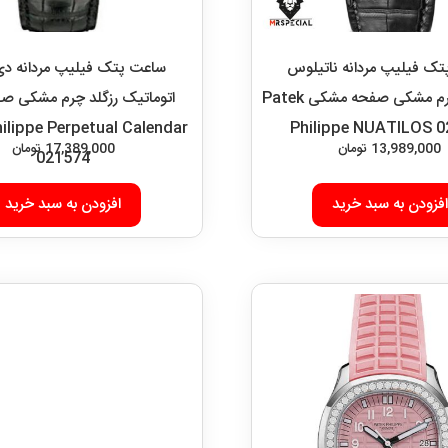
ک فیلیپ مردانه ناتیلوس
ساعت پتک فیلیپ مردانه د
اتوماتیک چرم مشکی صفحه مشکی Patek
اتوماتیک رزگلد چرم مشکی صف
ilippe Perpetual Calendar
Philippe NUATILOS 
13,989,000
تومان
17,389,000
تومان
021574
افزودن به سبد خرید
افزودن به سبد خرید