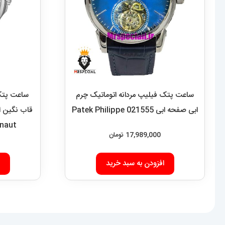
ساعت پتک فیلیپ مردانه اتوماتیک چرم
ساعت پتک ف
ابی صفحه ابی Patek Philippe 021555
anaut
17,989,000
تومان
افزودن به سبد خرید