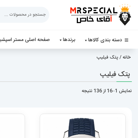
Products
search
برندها
صفحه اصلی مستر اسپشیا
دسته بندی کالاها
خانه
/ پتک فیلیپ
پتک فیلیپ
مرتب‌سازی
نمایش 1–16 از 136 نتیجه
بر
اساس
جدیدترین