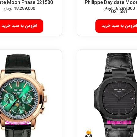
ate Moon Phase 021580
Philippe Day date Moo
18,289,000
تومان
18,289,000
تومان
021581
افزودن به سبد خرید
افزودن به سبد خرید