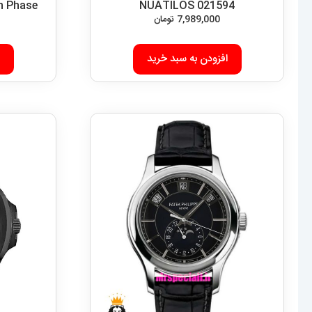
n Phase
NUATILOS 021594
7,989,000
تومان
افزودن به سبد خرید