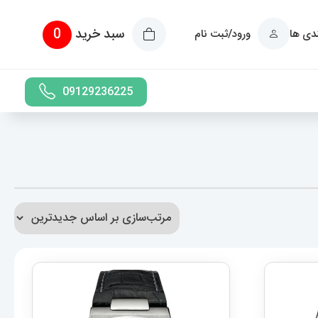
سبد خرید
0
ندی ها
ورود/ثبت نام
09129236225