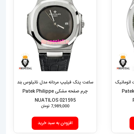
 اتوماتیک
ساعت پتک فیلیپ مردانه مدل ناتیلوس بند
ند رابر صفحه سبز 021656 Patek
چرم صفحه مشکی Patek Philippe
NUATILOS 021595
7,989,000
تومان
افزودن به سبد خرید