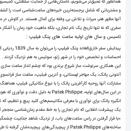
همانطور که عمیق‌تر می‌شویم، داستان‌هایی از حمایت سلطنتی، کمیسیون
و مشتریانی که شامل برجسته‌ترین خبره‌های ساعت‌شناسی است را کشف
آنها مظهر هنر، میراث و تلاش بی وقفه برای کمال هستند. در کاوش در میراث و تأثیر Patek Philippe 
سفری که نه تنها تاریخ یک نام تجاری، بلکه ماهیت خود زمان را آشکار م
تاسیس و سال های اولیه س
اعت های پتک فیلیپ
:
پیدایش سفر خارق‌العاده
پتک فیلیپ
را می‌توان به سال 1839 ردیابی کرد – لحظه‌ای مهم که دو پیشگام
احساسات و تخصص خود را در شهر ژنو، سوئیس به هم نزدیک کردند .
این همکاری سرنوشت ساز شروع برندی بود که چشم انداز
ساعت
سازی را
آنتونی پاتک، یک مهاجر لهستانی، و آدرین فیلیپ،
ساعت
ساز فرانسوی،
مشارکت آنها روحیه کارآفرینی پاتک را با نبوغ مکانیکی فیلیپ هماهنگ کر
در این سال‌های اولیه، Patek Philippe به دلیل دقت و نوآوری که هویت خود را برای نسل‌های آینده پایه‌ریزی می‌کند، شهرت پیدا کرد .
انگیزه پاتک برای نوآوری با معرفی مکانیسم‌های کلید پیچ ​​و تنظیم، که نیاز
یک پیشرفت انقلابی که نام تجاری را به خط مقدم زمان‌شناسی منججر کر
«با قرار گرفتن در راس ساعت‌های باب، از نزدیک شاهد جذابیت چشمگیر ساعت‌های  Philippe
ساخته‌های Patek Philippe از پیچیدگی‌های پیچیده‌شان گرفته تا طراحی‌های همیشگی‌شان، چیزی بیش از