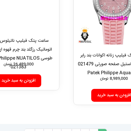
یلیپ زنانه اکوانات بند رابر
ساعت پتک فیلیپ ناتیلوس م
قاب نگین استیل صفحه صورتی 021479
اتوماتیک رزگلد بند چرم قهوه 
Patek Philippe Aqu
طوسی hilippe NUATILOS
8,989,000
تومان
26,489,000
تومان
021383
افزودن به سبد خرید
افزودن به سبد خرید