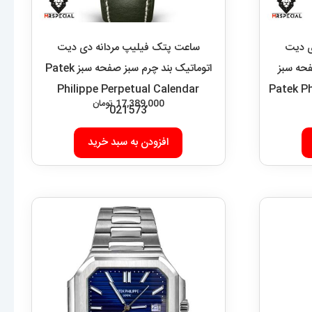
ی دیت
ساعت پتک فیلیپ مردانه دی دیت
حه سبز
اتوماتیک بند چرم سبز صفحه سبز Patek
Philippe Perpetual Calendar
Patek Ph
17,389,000
تومان
021573
افزودن به سبد خرید