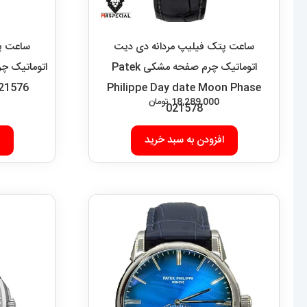
ساعت پتک فیلیپ مردانه دی دیت
ساعت پت
اتوماتیک چرم صفحه مشکی Patek
021576
Philippe Day date Moon Phase
18,289,000
تومان
021578
افزودن به سبد خرید