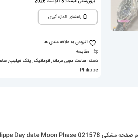
فیلیپ
بروزرسانی قیمت: 8 آگوست 2026
مردانه
راهنمای اندازه گیری
دی
دیت
اتوماتیک
افزودن به علاقه مندی ها
چرم
مقایسه
صفحه
دسته:
ساعت مچی مردانه
,
اتوماتیک
,
پتک فیلیپ
,
ساعت
مشکی
Philippe
Patek
Philippe
Day
date
Moon
Phase
021578
Patek Philippe Day dat