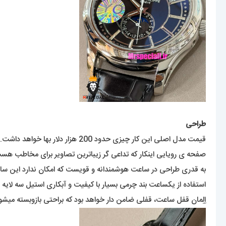
طراحی
قیمت مدل اصلی این کار چیزی حدود 200 هزار دلار بها خواهد داشت. البته اگر از فلزاتی گران بها به غیر از استیل در ساخت آن استفاده شود، قطعا قیمت بیشتری به خود خواهد دید.
صفحه ی رویایی اینکار که تداعی گر زیباترین تصاویر برای مخاطب 
به قدری طراحی در ساعت هوشمندانه و قویست که امکان ندارد این سا
استفاده از یکساعت بند چرمی بسیار با کیفیت و آبکاری استیل سه لایه
اِلِمان قفل ساعت، قفلی ضامن دار خواهد بود که براحتی بازوبسته میشو