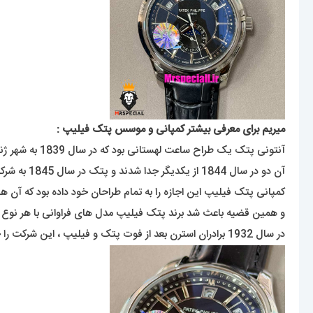
میریم برای معرفی بیشتر کمپانی و موسس پتک فیلیپ :
آنتونی پتک یک طراح ساعت لهستانی بود که در سال 1839 به شهر ژنو سوئیس مهاجرت کرد و با کمک دوستش فرانچس زاپک در زمینه ی ساخت ساعت مچی فعالیت کردند ،
آن دو در سال 1844 از یکدیگر جدا شدند و پتک در سال 1845 به شرکت ساعت سازی ژان آدرین فیلیپ فرانسوی ملحق شد و نتیجه ی این همکاری برند پتک فیلیپ بود که در سال 1851 تاسیس شد .
کمپانی پتک فیلیپ این اجازه را به تمام طراحان خود داده بود که آن ها
و همین قضیه باعث شد برند پتک فیلیپ مدل های فراوانی با هر نوع س
در سال 1932 برادران استرن بعد از فوت پتک و فیلیپ ، این شرکت را خریداری کردند و نام این شرکت را به ( پتک فیلیپ اس ای ) تغییر دادند .