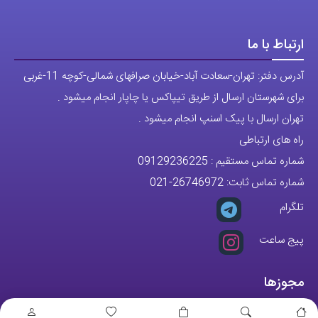
ارتباط با ما
آدرس دفتر: تهران-سعادت آباد-خیابان صرافهای شمالی-کوچه 11-غربی
برای شهرستان ارسال از طریق تیپاکس یا چاپار انجام میشود .
تهران ارسال با پیک اسنپ انجام میشود .
راه های ارتباطی
شماره تماس مستقیم :
09129236225
شماره تماس ثابت:
26746972
-021
تلگرام
پیج ساعت
مجوزها