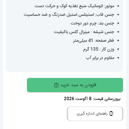
موتور: اتوماتیک منبع تغذیه کوک و حرکت دست
جنس قاب: استینلس استیل ضدزنگ و ضد حساسیت
جنس بند: چرم دور دوخت
جنس شیشه : مینرال گلس باکیفیت
قطر صفحه: 41 میلی‌متر
وزن کار : 135 گرم
مقاوم در برابر آب
ساعت
افزودن به سبد خرید
پتک
فیلیپ
بروزرسانی قیمت: 8 آگوست 2026
مردانه
راهنمای اندازه گیری
دی
دیت