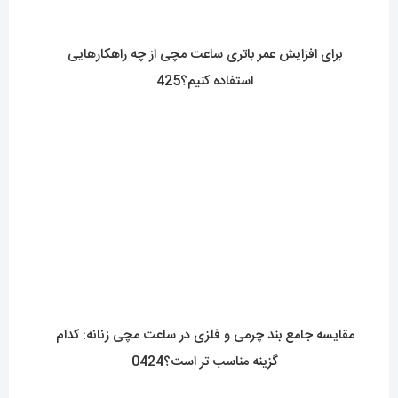
هر آنچه که باید در مورد بند ناتو بدانید 0422 NATO
Straps
فروشگاه آقای خاص
اعتماد شما، سرمایه اصلی ماست.با افتخار درخدمت شما هستیم.
با (مستر اسپشیال) تجربه‌ای جدید از خرید را تجربه کنید.
فروشگاه اقای خاص با بیش از 20 سال سابقه درخشان در زمینه فروش
انواع ساعت مچی جزو تخصصی ترین مرجع میباشد .