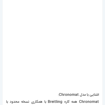
برای زنانی است
که اصالت و اعتماد به نفس غیرقابل معذرت‌خواهی را می‌پذیرند .
– ویژگی‌هایی که هرگز از مد نمی‌افتند .
دوستان عزیزی که قصد خرید یا مشاوره درباره ی
ساعتهای
برایتلینگ
رو دارند یا علاقه مند به دیدن مدل های بیشتر
ساعتهای
برایتلینگ
هستند
میتوانند از طریق
سایت مستر اسپشیال
با ما در ارتباط باشند .
راهبری
مطلب قبلی
بهترین
مطلب بعدی
ساعت
روش مراقبت از ساعت های
هابلوت 0350
نوشته
اتوماتیک 0348
دیدگاهتان را بنویسید