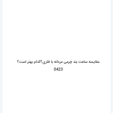
دسترسی سریع
نحوه ارسال سفارشات
شرایط و قوانین
درباره اقای خاص
پرسش های رایج
پوشاک اورجینال مردانه
ارتباط با ما
آدرس دفتر: تهران-سعادت آباد-خیابان صرافهای شمالی-کوچه 11-غربی
برای شهرستان ارسال از طریق تیپاکس یا چاپار انجام میشود .
تهران ارسال با پیک اسنپ انجام میشود .
راه های ارتباطی