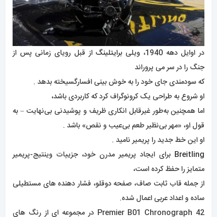
در اوایل دهه 1940، ویلی
برایتلینگ
از قبل رویای زمانی پس از
جنگ را در سر می پروراند
که سودمندی جای خود را به خوش بینی افسارگسیخته بدهد .
او شروع به طراحی یک کرونوگراف کرد که کاربردی باشد،
اما همچنین به‌طور غیرقابل انکاری ظریف و پوشیدنی بی‌نهایت – به
قول او، «مهر بی‌نظیر طعم بی‌عیب و نقص» باشد .
او این خط جدید را پریمیر نامید .
Breitling
برای ایجاد پریمیر مدرن خود، جزییات وینتیج-پریمیر
متمایز را حفظ کرده است،
از جمله قاب ثابت صاف، صفحه دوقلو، فشار دهنده های مستطیلی
ساده و اعداد عربی اعمال شده.
Premier B01 Chronograph 42 در مجموعه ای از رنگ های