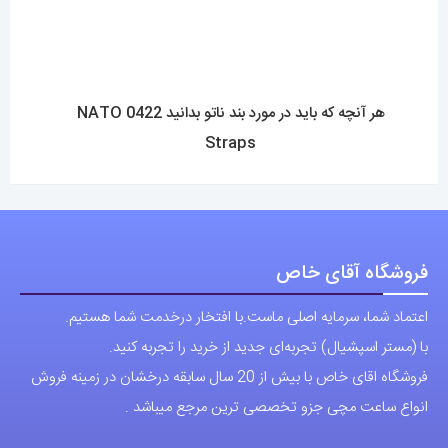
شماره تماس مستقیم :
09129236225
شماره تماس ثابت:
26746972
-021
تلگرام
پیج ساعت
مجوزها
تمام حقوق مادی و معنوی این وبسایت متعلق به فروشگاه آقای خاص می
باشد.