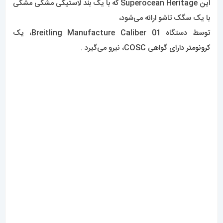
این Superocean Heritage که با یک بند لاستیکی مشکی مشکی
با یک سگک تاشو ارائه می‌شود،
توسط دستگاه Breitling Manufacture Caliber 01، یک
کرونومتر
دارای گواهی COSC، نیرو می‌گیرد .
اشنایی با مدل Avenger:
Avenger که برای خلبانان جت ساخته شده است به گونه ای طراحی
شده است .
که در سخت ترین کابین خلبان ها قرار بگیرد و برای بیشتر بازگردد.
اما برای قدردانی از طراحی جسورانه، انعطاف پذیری استثنایی و
عملکرد سطح بعدی، نیازی به اعتبار نیروی هوایی ندارید .
ترکیب عملکرد با سبک پیشرفته هوانوردی مدرن، مواد مجموعه –
فولاد ضد زنگ در مدل‌های معمولی .
سرامیک و تیتانیوم در ماموریت شب – از موارد طراحی هوانوردی