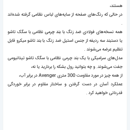
Chronomat همه کاره Breitling با همکاری نسخه محدود با
ویکتوریا بکهام .
کرنومات
اتوماتیک
36 ویکتوریا بکهام که تنها به 1500 قطعه محدود
شده است،
هنر همیشگی ما را با ترکیب پیچیده و در عین حال بازیگوش تأثیرات
زنانه و مردانه مدیر خلاق خانه مد ترکیب می کند .
دارای رنگ‌های الهام‌گرفته از پالت بهار/تابستان ۲۰۲۴ ویکتوریا بکهام
– نعنایی، آبی نیمه‌شب، خاکستری کبوتری و شنی –
در حالی که عناصر طراحی
کلاسیک
Chronomat مانند دستبند فلزی
رولئو و زبانه‌های سوار برآمده را در فاصله ۱۵ دقیقه حفظ می‌کند .
محدودیت، “یکی از 400” برای فولاد ضد زنگ یا “یکی از 100” برای
طلا، در هر صفحه نمایش داده می شود،
و قطعات طلا همراه با یک کیسه مسافرتی با مارک مشترک عرضه می
شوند.
Chronomat Automatic 36 Victoria Beckham مجموعه‌ای