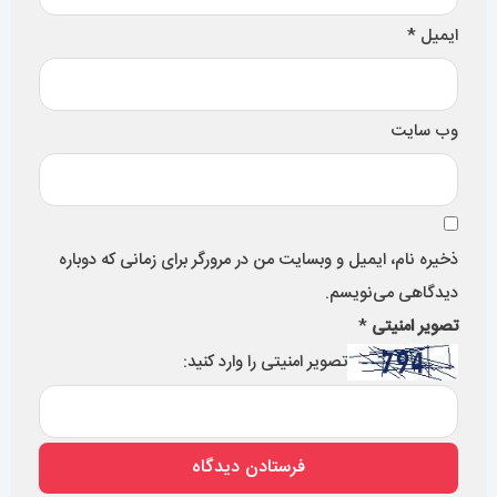
ساعت مچی اتوماتیک بهتر است یا کوارتز؟426