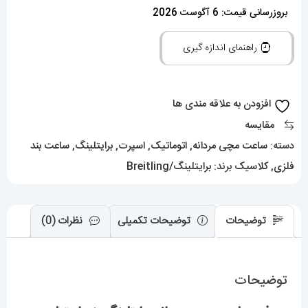
مردانه
بروزرسانی قیمت: 6 آگوست 2026
برایتلینگ
راهنمای اندازه گیری
بند
استیل
اتوماتیک
افزودن به علاقه مندی ها
BREITLING
مقایسه
CHRONOMAT
دسته:
ساعت مچی مردانه
,
اتوماتیک
,
اسپرت
,
برایتلینگ
,
ساعت بند
01399
فلزی
,
کلاسیک
برند:
برایتلینگ/Breitling
عدد
توضیحات
توضیحات تکمیلی
نظرات (0)
توضیحات