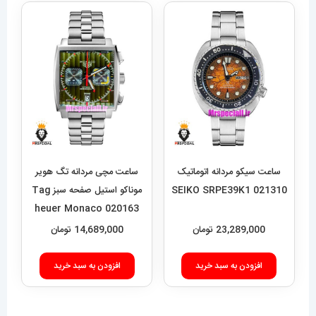
ساعت سیکو مردانه اتوماتیک
ساعت مچی مردانه تگ هویر
021310 SEIKO SRPE39K1
موناکو استیل صفحه سبز Tag
heuer Monaco 020163
23,289,000
تومان
14,689,000
تومان
افزودن به سبد خرید
افزودن به سبد خرید