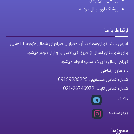
پرسش های رایج
پوشاک اورجینال مردانه
ارتباط با ما
آدرس دفتر: تهران-سعادت آباد-خیابان صرافهای شمالی-کوچه 11-غربی
برای شهرستان ارسال از طریق تیپاکس یا چاپار انجام میشود .
تهران ارسال با پیک اسنپ انجام میشود .
راه های ارتباطی
شماره تماس مستقیم :
09129236225
شماره تماس ثابت:
26746972
-021
تلگرام
پیج ساعت
مجوزها