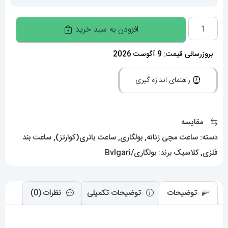
ساعت
افزودن به سبد خرید
مچی
زنانه
بروزرسانی قیمت: 9 آگوست 2026
بولگاری
راهنمای اندازه گیری
ماری
دستبندی
استیل
مقایسه
صفحه
دسته:
ساعت مچی زنانه
,
بولگاری
,
ساعت باتری(کوارتز)
,
ساعت بند
سبز
فلزی
,
کلاسیک
برند:
بولگاری/Bvlgari
BVLGARI
SERPENTI
0951
توضیحات
توضیحات تکمیلی
نظرات (0)
عدد