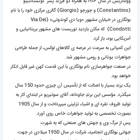
وولگاریس در سال ۱۹۰۴ به همراه دو فرزند پسر کونستانتینو
(Constantino) و جورجو (Giorgio) گالری مرکزی خود را با نام
بولگاری در خیابان مشهور «ویا دی کوندوتی» (Via Dei
Condotti) که مکان بازدید توریست های مشهور بریتانیایی و
آمریکایی بود، باز کرد.
این کمپانی به سرعت در عرصه ی کالاهای لوکس، از جمله طراحی
جواهرات یونانی و رومی مشهور شد.
در صنعت جواهرسازی نام بولگاری با این قدمت کهن غیر قابل انکار
خواهد بود.
یک برند بسیار با اصالت که از تأسیس آن چیزی حدود 150 سال
میگذرد. مؤسس این برندِ جاودانه، آقای سوتیریو در ابتدای کار به
تولید ظروف نقره ای و اشیاء تزئینی میپرداخت و از سال 1905
بصورت تخصصی به تولید جواهرات خاص روی آورد.
پس از مرگ وی و جهش های صنعتی که به شهرت
جهانی
بولگاری
انجامید، شرکت در سال 1950 میلادی در جهت