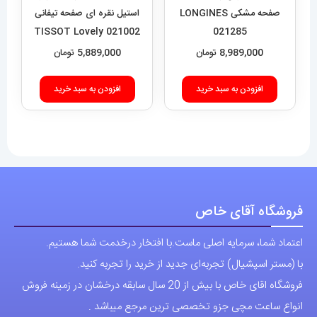
صفحه
صفحه مشکی LONGINES
استیل نقره ای صفحه تیفانی
021002 TISSOT Lovely
021285
محصول
8,989,000
تومان
5,889,000
تومان
انتخاب
شوند
افزودن به سبد خرید
افزودن به سبد خرید
فروشگاه آقای خاص
اعتماد شما، سرمایه اصلی ماست.با افتخار درخدمت شما هستیم.
با (مستر اسپشیال) تجربه‌ای جدید از خرید را تجربه کنید.
فروشگاه اقای خاص با بیش از 20 سال سابقه درخشان در زمینه فروش
انواع ساعت مچی جزو تخصصی ترین مرجع میباشد .