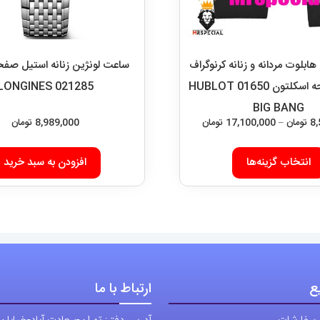
لوت مردانه و زنانه کرنوگراف
ساعت لونژین زنانه استیل صف
استیل صفحه اسکلتون 01650 HUBLOT
LONGINES 021285
BIG BANG
محدوده
8
تومان
–
17,100,000
تومان
8,989,000
تومان
قیمت:
این
8,589,000 تومان
انتخاب گزینه‌ها
افزودن به سبد خرید
محصول
تا
دارای
17,100,000 تومان
انواع
مختلفی
می
باشد.
ع
ارتباط با ما
گزینه
ها