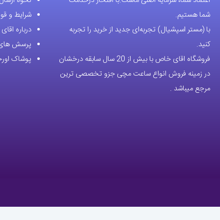
اعتماد شما، سرمایه اصلی ماست.با افتخار درخدمت
نحوه ارسال
ممکن
شما هستیم.
شرایط و قوا
است
با (مستر اسپشیال) تجربه‌ای جدید از خرید را تجربه
درباره اقا
در
کنید.
پرسش های 
صفحه
فروشگاه اقای خاص با بیش از 20 سال سابقه درخشان
پوشاک اورجی
محصول
در زمینه فروش انواع ساعت مچی جزو تخصصی ترین
انتخاب
مرجع میباشد .
شوند