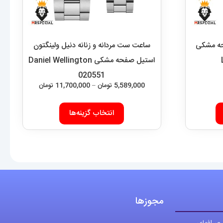
حه مشکی
ساعت ست مردانه و زنانه دنیل ولینگتون
استیل صفحه مشکی Daniel Wellington
020551
محدوده
5,589,000
تومان
–
11,700,000
تومان
قیمت:
این
,589,000
انتخاب گزینه‌ها
محصول
تا
دارای
11,700,000 تومان
انواع
مختلفی
می
باشد.
مجوزها
گزینه
ها