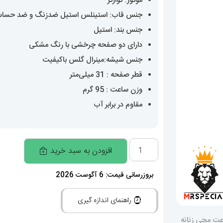
موتور: کوارتز
جنس قاب: استینلس استیل ضدزنگ و ضد حسا
جنس بند: استیل
دارای دو صفحه چرخشی با رنگ مشکی
جنس شیشه:مینرال گلس باکیفیت
قطر صفحه : 31 میلی‌متر
وزن ساعت : 95 گرم
مقاوم در برابر آب
ساعت
افزودن به سبد خرید
مچی
زنانه
بروزرسانی قیمت: 6 آگوست 2026
ورساچه
راهنمای اندازه گیری
کوارتز
استیل