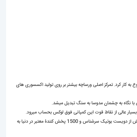
 این برند ایتالیایی در سال 1978 میلادی توسط جانی ورساچه شروع به کار کرد. تمرکز اصلی ورساچه بیشتر بر روی تولید اکسسوری های
 با نگاه به چشمان مدوسا به سنگ تبدیل میشد.
بسیار عالی از نقاط قوت این کمپانی فوق لوکس بحساب میرود.
این برند هنوز که هنوزه با تولید کیف ها و لباس های جذابش توجه طرفداران اکسسوری را به خود جلب میکند. این شرکت محصولات خود را توسط بیش از دویست بوتیک سرشناس و 1500 پخش کنندۀ معتبر در دنیا به