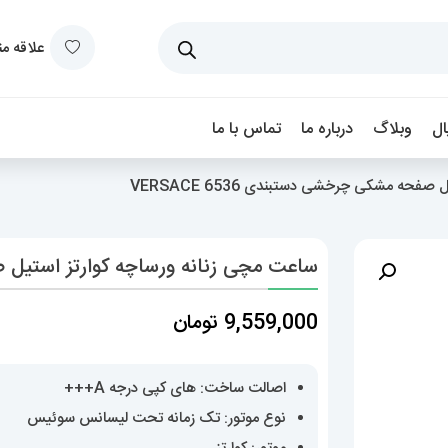
علاقه م
ل
وبلاگ
درباره ما
تماس با ما
حه مشکی چرخشی دستبندی 6536 VERSACE
ساعت مچی زنانه ورساچه کوارتز استیل صفحه 
9,559,000
تومان
اصالت ساخت: های کپی درجه A+++
نوع موتور: تک زمانه تحت لیسانس سوئیس