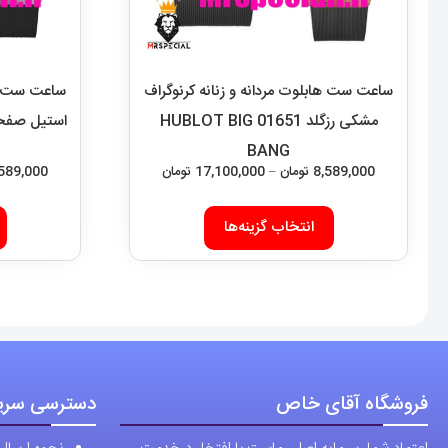
ساعت ست هابلوت مردانه و زنانه کرنوگراف
ساعت ست هاب
مشکی رزگلد 01651 HUBLOT BIG
BANG
محدوده
8,589,000
تومان
–
17,100,000
تومان
,589,000
قیمت:
این
8,589,000 تومان
انتخاب گزینه‌ها
محصول
تا
دارای
17,100,000 تومان
انواع
مختلفی
می
باشد.
فروشگاه آقای خاص
دسترسی سری
گزینه
ها