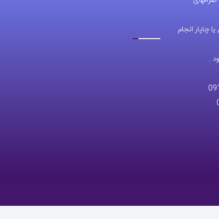
 صرافهای
ممکن
است
ا چاپار انجام
در
صفحه
د .
محصول
انتخاب
09
شوند