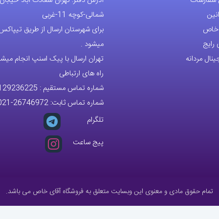
 سفارشات
آدرس دفتر: تهران-سعادت آباد-خیابان
ممکن
نین
شمالی-کوچه 11-غربی
است
ی خاص
برای شهرستان ارسال از طریق تیپاکس ی
در
رایج
میشود .
صفحه
نال مردانه
تهران ارسال با پیک اسنپ انجام میشو
محصول
راه های ارتباطی
انتخاب
شماره تماس مستقیم :
129236225
شوند
شماره تماس ثابت:
26746972
-021
تلگرام
پیج ساعت
تمام حقوق مادی و معنوی این وبسایت متعلق به فروشگاه آقای خاص می باشد.