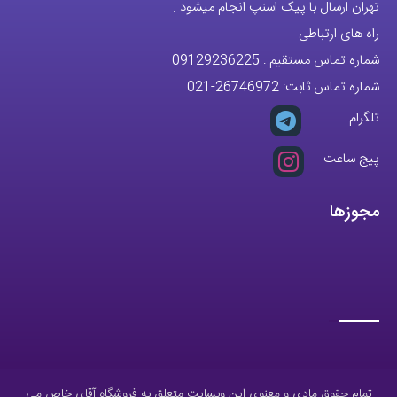
تهران ارسال با پیک اسنپ انجام میشود .
راه های ارتباطی
شماره تماس مستقیم :
09129236225
شماره تماس ثابت:
26746972
-021
تلگرام
پیج ساعت
مجوزها
تمام حقوق مادی و معنوی این وبسایت متعلق به فروشگاه آقای خاص می