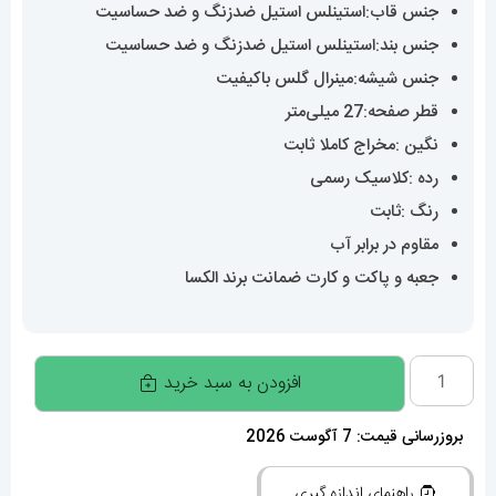
جنس قاب:استینلس استیل ضدزنگ و ضد حساسیت
جنس بند:استینلس استیل ضدزنگ و ضد حساسیت
جنس شیشه:مینرال گلس باکیفیت
قطر صفحه:27 میلی‌متر
نگین :مخراج کاملا ثابت
رده :کلاسیک رسمی
رنگ :ثابت
مقاوم در برابر آب
جعبه و پاکت و کارت ضمانت برند الکسا
ساعت
افزودن به سبد خرید
زنانه
اورجینال
بروزرسانی قیمت: 7 آگوست 2026
برند
راهنمای اندازه گیری