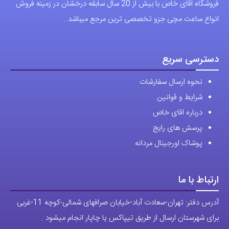
فروشگاه اقای خاص با بیش از 20 سال سابقه درخشان در زمینه فروش
انواع ساعت مچی جزو تخصصی ترین مرجع میباشد .
دسترسی سریع
نحوه ارسال سفارشات
شرایط و قوانین
درباره اقای خاص
پرسش های رایج
پوشاک اورجینال مردانه
ارتباط با ما
آدرس دفتر: تهران-سعادت آباد-خیابان صرافهای شمالی-کوچه 11-غربی
برای شهرستان ارسال از طریق تیپاکس یا چاپار انجام میشود .